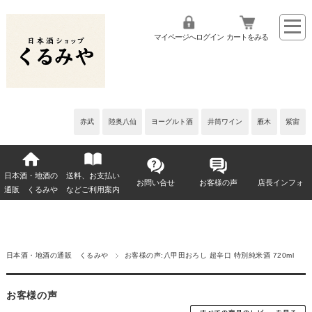
マイページへログイン
カートをみる
赤武
陸奥八仙
ヨーグルト酒
井筒ワイン
雁木
紫宙
日本酒・地酒の
送料、お支払い
お問い合せ
お客様の声
店長インフォ
通販 くるみや
などご利用案内
日本酒・地酒の通販 くるみや
お客様の声:八甲田おろし 超辛口 特別純米酒 720ml
お客様の声