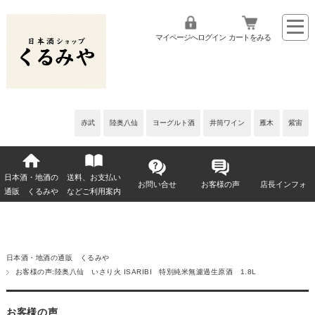
マイページへログイン
カートをみる
赤武
陸奥八仙
ヨーグルト酒
井筒ワイン
雁木
紫宙
日本酒・地酒の
送料、お支払い
お問い合せ
お客様の声
店長インフォ
通販 くるみや
などご利用案内
日本酒・地酒の通販 くるみや
お客様の声:陸奥八仙 いさり火 ISARIBI 特別純米無濾過生原酒 1.8L
お客様の声