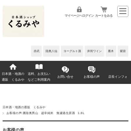
マイページへログイン
カートをみる
赤武
陸奥八仙
ヨーグルト酒
井筒ワイン
雁木
紫宙
日本酒・地酒の
送料、お支払い
お問い合せ
お客様の声
店長インフォ
通販 くるみや
などご利用案内
日本酒・地酒の通販 くるみや
お客様の声:裏陸奥男山 超辛純米 無濾過生原酒 1.8L
お客様の声