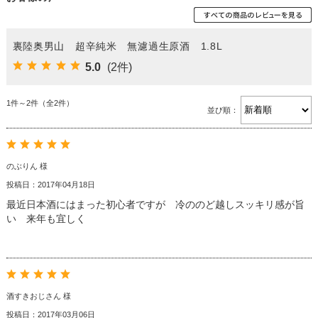
裏陸奥男山 超辛純米 無濾過生原酒 1.8L
5.0
(2件)
1件～2件（全2件）
並び順：
のぶりん 様
投稿日：2017年04月18日
最近日本酒にはまった初心者ですが 冷ののど越しスッキリ感が旨
い 来年も宜しく
酒すきおじさん 様
投稿日：2017年03月06日