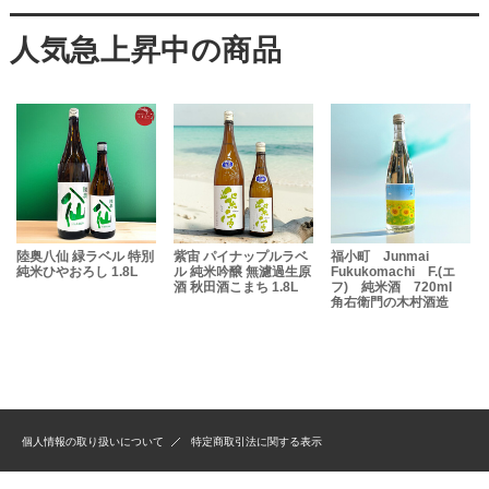
陸奥八仙 緑ラベル 特別
紫宙 パイナップルラベ
福小町 Junmai
純米ひやおろし 1.8L
ル 純米吟醸 無濾過生原
Fukukomachi F.(エ
酒 秋田酒こまち 1.8L
フ) 純米酒 720ml
の
角右衛門の木村酒造
個人情報の取り扱いについて
特定商取引法に関する表示