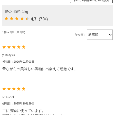
豊盃 酒粕 1kg
4.7
(7件)
1件～7件（全7件）
並び順：
yukkey 様
投稿日：2026年01月03日
昔ながらの美味しい酒粕に出会えて感激です。
レモン 様
投稿日：2025年10月29日
主に漬物に使っています。