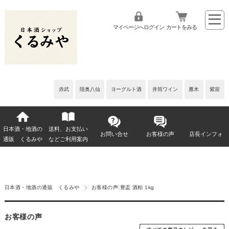
マイページへログイン
カートをみる
赤武
陸奥八仙
ヨーグルト酒
井筒ワイン
雁木
紫宙
日本酒・地酒の
送料、お支払い
お問い合せ
お客様の声
店長インフォ
通販 くるみや
などご利用案内
日本酒・地酒の通販 くるみや
お客様の声:豊盃 酒粕 1kg
お客様の声