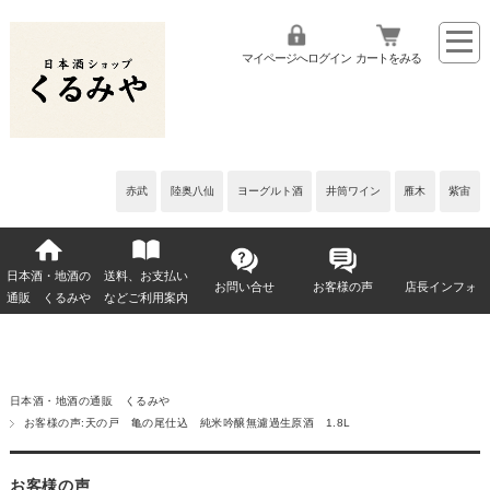
マイページへログイン
カートをみる
赤武
陸奥八仙
ヨーグルト酒
井筒ワイン
雁木
紫宙
日本酒・地酒の
送料、お支払い
お問い合せ
お客様の声
店長インフォ
通販 くるみや
などご利用案内
日本酒・地酒の通販 くるみや
お客様の声:天の戸 亀の尾仕込 純米吟醸無濾過生原酒 1.8L
お客様の声