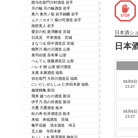
酉与右衛門川村酒造 岩手
月の輪 月の輪酒造 岩手
奥六 奥州ノ龍 岩手銘醸 岩手
ムクノカオリ 菊の司酒造 岩手
南部美人 岩手
愛宕の松 新澤醸造 宮城
日本酒シ
日高見 平孝酒造 宮城
まなつる 田中酒造店 宮城
楯野川 楯の川酒造 山形
奥羽自慢 吾有事 山形
べんてん 後藤酒造店 山形
ハレギ 鯉 山形 鯉川酒造
末廣 末廣酒造 福島
弥右衛門 大和川酒造店 福島
にいだしぜんしゅ 仁井田本家 福島
越後鶴亀 新潟
飛来 越つかの酒造 新潟
伊乎乃 高の井酒造 新潟
天鷹 天鷹酒造 栃木
松の寿 松井酒造店 栃木
来福 来福酒造 茨城
亀甲花菱 清水酒造 埼玉
五人娘 寺田本家
おふしょあ 熊澤酒造 神奈川