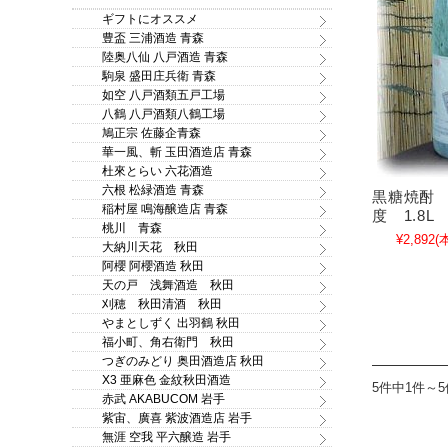
ギフトにオススメ
豊盃 三浦酒造 青森
陸奥八仙 八戸酒造 青森
駒泉 盛田庄兵衛 青森
如空 八戸酒類五戸工場
八鶴 八戸酒類八鶴工場
鳩正宗 佐藤企青森
華一風、斬 玉田酒造店 青森
杜來とらい 六花酒造
六根 松緑酒造 青森
黒糖焼酎 
稲村屋 鳴海醸造店 青森
度 1.8L
桃川 青森
¥2,892
(
大納川天花 秋田
阿櫻 阿櫻酒造 秋田
天の戸 浅舞酒造 秋田
刈穂 秋田清酒 秋田
やまとしずく 出羽鶴 秋田
福小町、角右衛門 秋田
つぎのみどり 奥田酒造店 秋田
X3 亜麻色 金紋秋田酒造
5件中1件～
赤武 AKABUCOM 岩手
紫宙、廣喜 紫波酒造店 岩手
無涯 空我 平六醸造 岩手