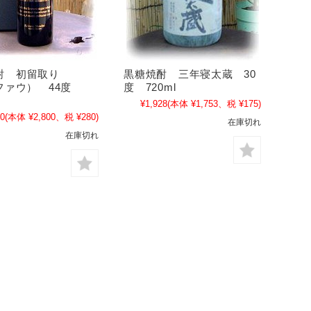
酎 初留取り
黒糖焼酎 三年寝太蔵 30
（ファウ） 44度
度 720ml
¥1,928
(本体 ¥1,753、税 ¥175)
80
(本体 ¥2,800、税 ¥280)
在庫切れ
在庫切れ