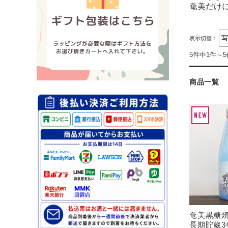
奄美だけ
表示切替：
5件中1件～
商品一覧
奄美黒糖焼
長期貯蔵3年