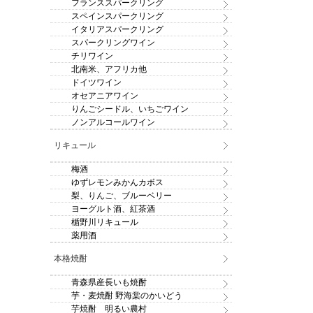
フランススパークリング
スペインスパークリング
イタリアスパークリング
スパークリングワイン
チリワイン
北南米、アフリカ他
ドイツワイン
オセアニアワイン
りんごシードル、いちごワイン
ノンアルコールワイン
リキュール
梅酒
ゆずレモンみかんカボス
梨、りんご、ブルーベリー
ヨーグルト酒、紅茶酒
楯野川リキュール
薬用酒
本格焼酎
青森県産長いも焼酎
芋・麦焼酎 野海棠のかいどう
芋焼酎 明るい農村