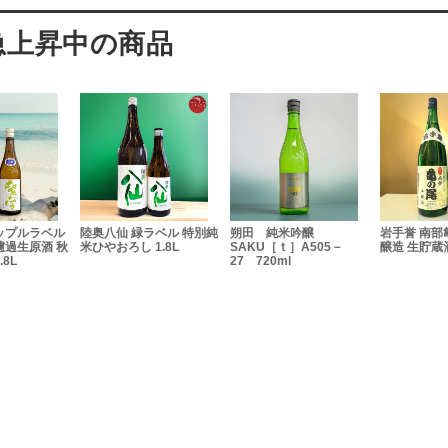
ルラベル
陸奥八仙 緑ラベル 特別純
朔田 純米吟醸
岩手誉 南部亀の
生原酒 秋
米ひやおろし 1.8L
SAKU［ｔ］A505－
醸造 生貯蔵酒 72
27 720ml