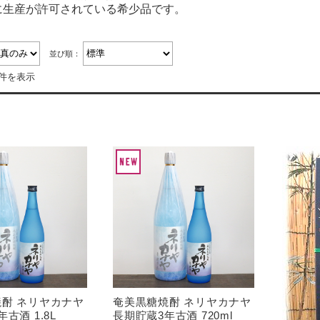
に生産が許可されている希少品です。
並び順：
5件を表示
酎 ネリヤカナヤ
奄美黒糖焼酎 ネリヤカナヤ
古酒 1.8L
長期貯蔵3年古酒 720ml