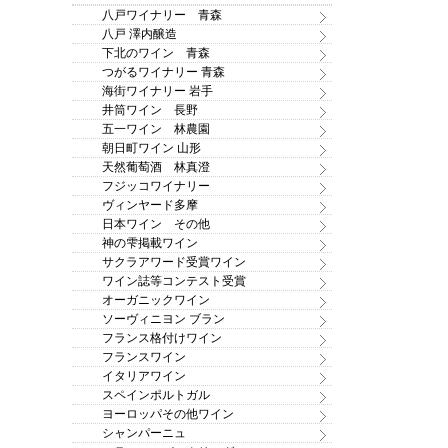
八戸ワイナリー 青森
八戸 澤内醸造
下北のワイン 青森
つがるワイナリー 青森
海街ワイナリー 岩手
井筒ワイン 長野
五一ワイン 林農園
朝日町ワイン 山形
天然葡萄酒 林真澄
フジッコワイナリー
ヴィンヤード多摩
日本ワイン その他
神の雫掲載ワイン
サクラアワード受賞ワイン
ワイン誌等コンテスト受賞
オーガニックワイン
ソーヴィニヨン ブラン
フランス格付けワイン
フランスワイン
イタリアワイン
スペインポルトガル
ヨーロッパその他ワイン
シャンパーニュ