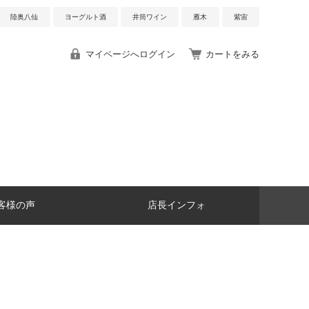
陸奥八仙
ヨーグルト酒
井筒ワイン
雁木
紫宙
マイページへログイン
カートをみる
客様の声
店長インフォ