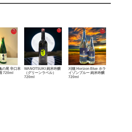
尾 辛口本
WANOTSUKI 純米吟醸
刈穂 Horizon Blue ホラ
米と麦の酒
0ml
（グリーンラベル）
イゾンブルー 純米吟醸
「BEIBACK」M
720ml
720ml
SHOUBÉ LAB 7