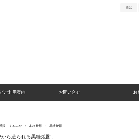
赤武
どご利用案内
お問い合せ
お
通販 くるみや
本格焼酎
黒糖焼酎
びから造られる黒糖焼酎、