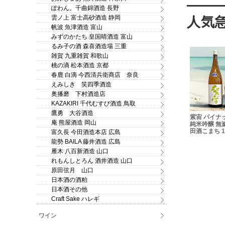
ぽわん。千曲錦酒造 長野
雲ノ上 富士高砂酒造 静岡
帆波 魚津酒造 富山
みずのかたち 皇国晴酒造 富山
るみ子の酒 森喜酒造場 三重
雑賀 九重雑賀 和歌山
桃の滴 松本酒造 京都
春鹿 白滴 今西清兵衛商店 奈良
えみしき 笑四季酒造
奥播磨 下村酒造店
KAZAKIRI 千代むすび酒造 鳥取
鷹勇 大谷酒造
廣喜（ひろき）特別純米
ル 特別純
福小町 Junmai
紫宙 パイナップ
酒 旨口 うなぎの蒲焼
庵 熊屋酒造 岡山
ml
Fukukomachi F.(エ
純米吟醸 無濾過
火入れ 720ml
フ) 純米酒 720ml 角
田酒こまち 1.8L
富久長 今田酒造本店 広島
右衛門の木村酒造
龍勢 BAILA 藤井酒造 広島
雁木 八百新酒造 山口
れもんしとろん 酒井酒造 山口
原田弦月 山口
日本酒の酒粕
日本酒その他
Craft Sake ハレギ
ワイン