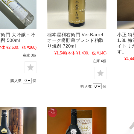
衛門 大吟醸・吟
稲本屋利右衛門 Ver.Barrel
小正 特
 500ml
オーク樽貯蔵ブレンド粕取
1.8L
り焼酎 720ml
イトリ
本体 ¥2,600、税 ¥260)
す。
¥1,540
(本体 ¥1,400、税 ¥140)
在庫 3個
¥4,4
在庫 4個
購入数
個
購入数
個