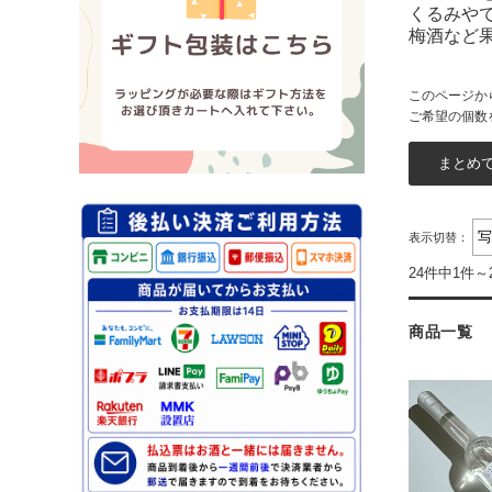
くるみや
梅酒など
このページか
ご希望の個数
表示切替：
24件中1件～
商品一覧