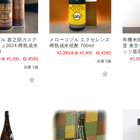
ル 嘉之助カスク
メローコヅル エクセレンス
有機米焼
ュ2024 樽熟成米
樽熟成米焼酎 700ml
度 東
l
ッツ最高
¥3,080
(本体 ¥2,800、税 ¥280)
本体 ¥5,000、税 ¥500)
¥3,3
在庫 3個
在庫 1個