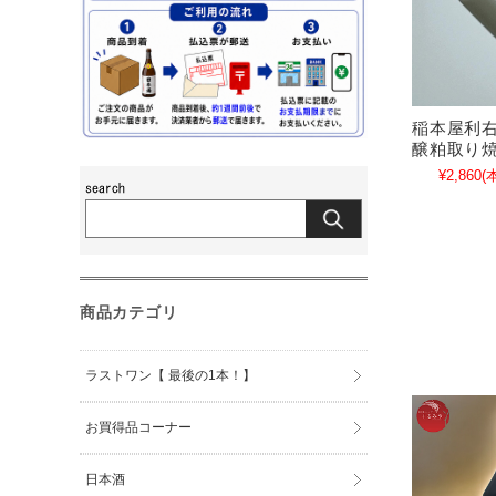
稲本屋利右
醸粕取り焼酎
¥2,860
(
商品カテゴリ
ラストワン【 最後の1本！】
お買得品コーナー
日本酒