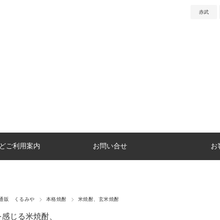
赤武
どご利用案内
お問い合せ
お
通販 くるみや
本格焼酎
米焼酎、玄米焼酎
を感じる米焼酎、