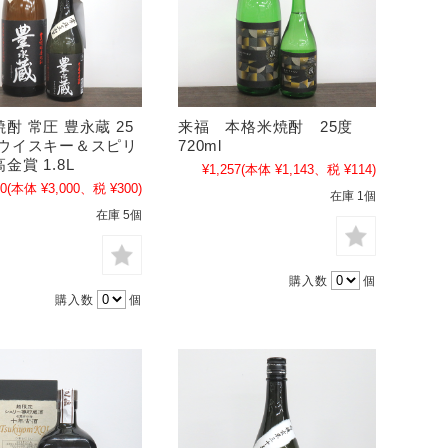
酎 常圧 豊永蔵 25
来福 本格米焼酎 25度
京ウイスキー＆スピリ
720ml
金賞 1.8L
¥1,257
(本体 ¥1,143、税 ¥114)
00
(本体 ¥3,000、税 ¥300)
在庫 1個
在庫 5個
購入数
個
購入数
個