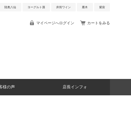
陸奥八仙
ヨーグルト酒
井筒ワイン
雁木
紫宙
マイページへログイン
カートをみる
客様の声
店長インフォ