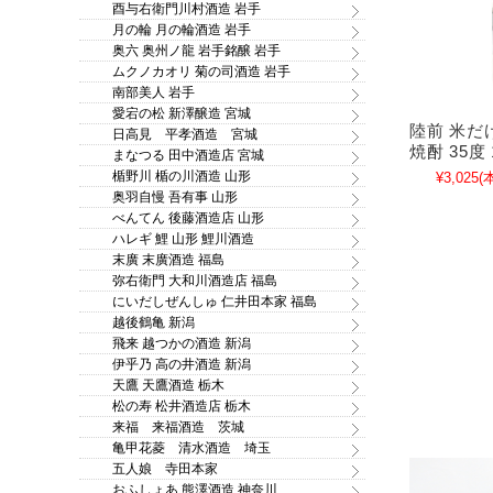
酉与右衛門川村酒造 岩手
月の輪 月の輪酒造 岩手
奥六 奥州ノ龍 岩手銘醸 岩手
ムクノカオリ 菊の司酒造 岩手
南部美人 岩手
愛宕の松 新澤醸造 宮城
陸前 米だ
日高見 平孝酒造 宮城
焼酎 35度 
まなつる 田中酒造店 宮城
楯野川 楯の川酒造 山形
¥3,025
(
奥羽自慢 吾有事 山形
べんてん 後藤酒造店 山形
ハレギ 鯉 山形 鯉川酒造
末廣 末廣酒造 福島
弥右衛門 大和川酒造店 福島
にいだしぜんしゅ 仁井田本家 福島
越後鶴亀 新潟
飛来 越つかの酒造 新潟
伊乎乃 高の井酒造 新潟
天鷹 天鷹酒造 栃木
松の寿 松井酒造店 栃木
来福 来福酒造 茨城
亀甲花菱 清水酒造 埼玉
五人娘 寺田本家
おふしょあ 熊澤酒造 神奈川