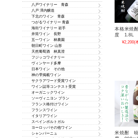
八戸ワイナリー 青森
八戸 澤内醸造
下北のワイン 青森
つがるワイナリー 青森
海街ワイナリー 岩手
本格米焼酎
井筒ワイン 長野
度 1.8L
五一ワイン 林農園
¥2,200
(
朝日町ワイン 山形
天然葡萄酒 林真澄
フジッコワイナリー
ヴィンヤード多摩
日本ワイン その他
神の雫掲載ワイン
サクラアワード受賞ワイン
ワイン誌等コンテスト受賞
オーガニックワイン
ソーヴィニヨン ブラン
フランス格付けワイン
フランスワイン
イタリアワイン
スペインポルトガル
ヨーロッパその他ワイン
米焼酎 暁
シャンパーニュ