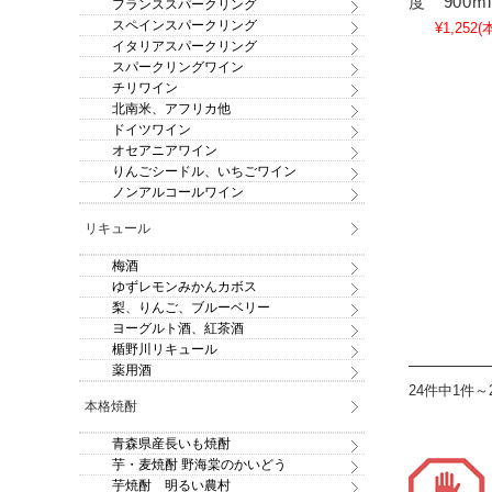
度 900ml
フランススパークリング
スペインスパークリング
¥1,252
(
イタリアスパークリング
スパークリングワイン
チリワイン
北南米、アフリカ他
ドイツワイン
オセアニアワイン
りんごシードル、いちごワイン
ノンアルコールワイン
リキュール
梅酒
ゆずレモンみかんカボス
梨、りんご、ブルーベリー
ヨーグルト酒、紅茶酒
楯野川リキュール
薬用酒
24件中1件～
本格焼酎
青森県産長いも焼酎
芋・麦焼酎 野海棠のかいどう
芋焼酎 明るい農村