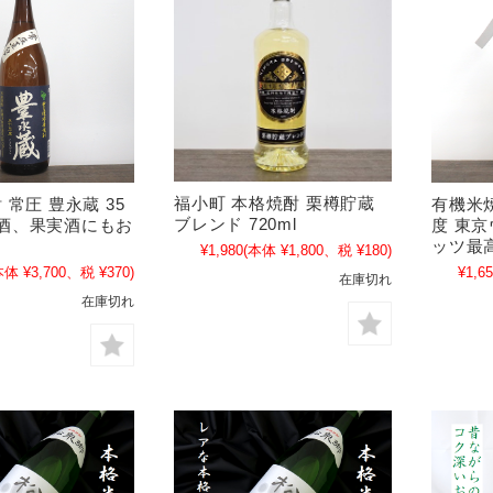
福小町 本格焼酎 栗樽貯蔵
常圧 豊永蔵 35
有機米焼
ブレンド 720ml
 梅酒、果実酒にもお
度 東
ッツ最高
¥1,980
(本体 ¥1,800、税 ¥180)
本体 ¥3,700、税 ¥370)
¥1,6
在庫切れ
在庫切れ