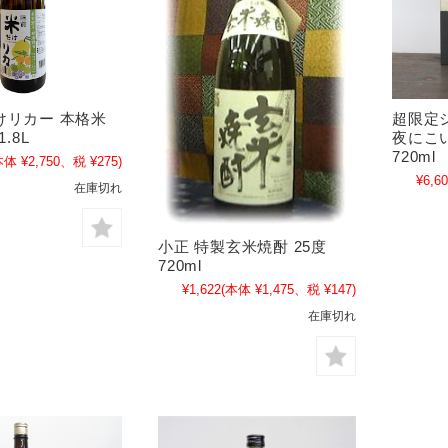
けリカー 本格米
超限定
1.8L
夜にこい
720ml
本体 ¥2,750、税 ¥275)
¥6,6
在庫切れ
小正 特製玄米焼酎 25度
720ml
¥1,622
(本体 ¥1,475、税 ¥147)
在庫切れ