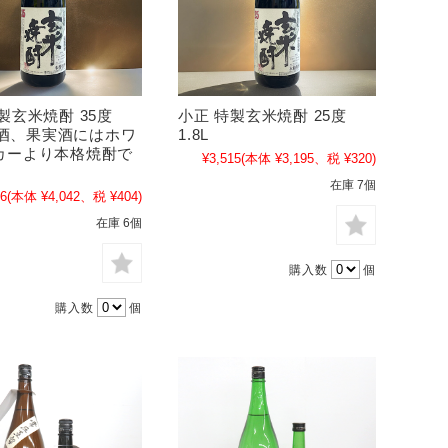
製玄米焼酎 35度
小正 特製玄米焼酎 25度
 梅酒、果実酒にはホワ
1.8L
カーより本格焼酎で
¥3,515
(本体 ¥3,195、税 ¥320)
在庫 7個
46
(本体 ¥4,042、税 ¥404)
在庫 6個
購入数
個
購入数
個