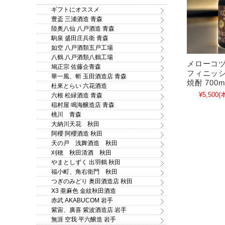
ギフトにオススメ
豊盃 三浦酒造 青森
陸奥八仙 八戸酒造 青森
駒泉 盛田庄兵衛 青森
如空 八戸酒類五戸工場
八鶴 八戸酒類八鶴工場
メローコヅ
鳩正宗 佐藤企青森
フィニッシ
華一風、斬 玉田酒造店 青森
焼酎 700m
杜來とらい 六花酒造
¥5,500
(
六根 松緑酒造 青森
稲村屋 鳴海醸造店 青森
桃川 青森
大納川天花 秋田
阿櫻 阿櫻酒造 秋田
天の戸 浅舞酒造 秋田
刈穂 秋田清酒 秋田
やまとしずく 出羽鶴 秋田
福小町、角右衛門 秋田
つぎのみどり 奥田酒造店 秋田
X3 亜麻色 金紋秋田酒造
赤武 AKABUCOM 岩手
紫宙、廣喜 紫波酒造店 岩手
無涯 空我 平六醸造 岩手