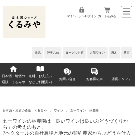
マイページへログイン
カートをみる
赤武
陸奥八仙
ヨーグルト酒
井筒ワイン
雁木
紫宙
日本酒・地酒の
送料、お支払い
お問い合せ
お客様の声
店長インフォ
通販 くるみや
などご利用案内
日本酒・地酒の通販 くるみや
ワイン
五一ワイン 林農園
五一ワインの林農園は「良いワインは良いぶどうづくりか
ら」の考えのもと、
7ヘクタールの自社農場と地元の契約農家からぶどうを仕入