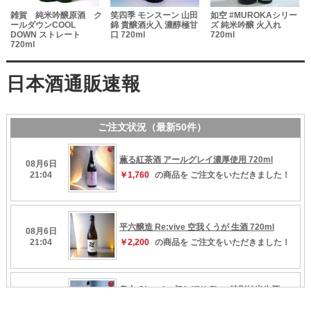
雑賀 純米吟醸原酒 ク
笑四季 モンスーン 山田
如空 #MUROKAシリー
ールダウンCOOL
錦 貴醸酒火入 濃醇極甘
ズ 純米吟醸 火入れ
DOWN ストレート
口 720ml
720ml
720ml