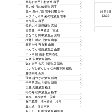
酉与右衛門川村酒造 岩手
月の輪 月の輪酒造 岩手
奥六 奥州ノ龍 岩手銘醸 岩手
ムクノカオリ 菊の司酒造 岩手
南部美人 岩手
愛宕の松 新澤醸造 宮城
日高見 平孝酒造 宮城
まなつる 田中酒造店 宮城
楯野川 楯の川酒造 山形
奥羽自慢 吾有事 山形
べんてん 後藤酒造店 山形
ハレギ 鯉 山形 鯉川酒造
末廣 末廣酒造 福島
弥右衛門 大和川酒造店 福島
にいだしぜんしゅ 仁井田本家 福島
越後鶴亀 新潟
飛来 越つかの酒造 新潟
伊乎乃 高の井酒造 新潟
天鷹 天鷹酒造 栃木
松の寿 松井酒造店 栃木
来福 来福酒造 茨城
亀甲花菱 清水酒造 埼玉
五人娘 寺田本家
おふしょあ 熊澤酒造 神奈川