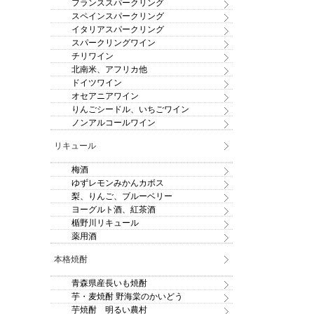
フランススパークリング
スペインスパークリング
イタリアスパークリング
スパークリングワイン
チリワイン
北南米、アフリカ他
ドイツワイン
オセアニアワイン
りんごシードル、いちごワイン
ノンアルコールワイン
リキュール
梅酒
ゆずレモンみかんカボス
梨、りんご、ブルーベリー
ヨーグルト酒、紅茶酒
楯野川リキュール
薬用酒
本格焼酎
青森県産長いも焼酎
芋・麦焼酎 野海棠のかいどう
芋焼酎 明るい農村