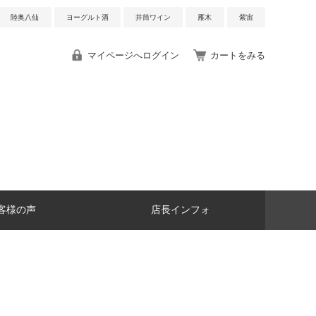
陸奥八仙
ヨーグルト酒
井筒ワイン
雁木
紫宙
マイページへログイン
カートをみる
客様の声
店長インフォ