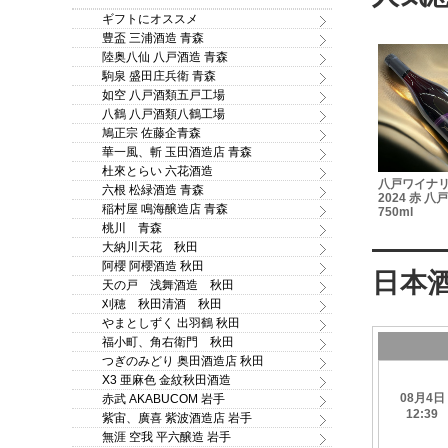
ギフトにオススメ
豊盃 三浦酒造 青森
陸奥八仙 八戸酒造 青森
駒泉 盛田庄兵衛 青森
如空 八戸酒類五戸工場
八鶴 八戸酒類八鶴工場
鳩正宗 佐藤企青森
華一風、斬 玉田酒造店 青森
杜來とらい 六花酒造
g
豊盃 大吟醸酒粕 1kg
八戸ワイナリー メルロー
八鶴 夏の
六根 松緑酒造 青森
2024 赤 八戸ワイン
酒 720ml
稲村屋 鳴海醸造店 青森
750ml
桃川 青森
大納川天花 秋田
阿櫻 阿櫻酒造 秋田
天の戸 浅舞酒造 秋田
刈穂 秋田清酒 秋田
やまとしずく 出羽鶴 秋田
福小町、角右衛門 秋田
つぎのみどり 奥田酒造店 秋田
X3 亜麻色 金紋秋田酒造
赤武 AKABUCOM 岩手
紫宙、廣喜 紫波酒造店 岩手
無涯 空我 平六醸造 岩手