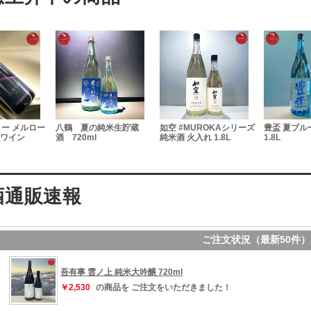
熨斗（のし
純米生貯蔵
如空 #MUROKAシリーズ
豊盃 夏ブルー 純米吟醸
純米酒 火入れ 1.8L
1.8L