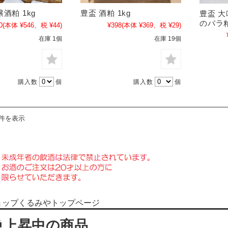
酒粕 1kg
豊盃 酒粕 1kg
豊盃 
のバラ粕
0
(本体 ¥546、税 ¥44)
¥398
(本体 ¥369、税 ¥29)
在庫 1個
在庫 19個
購入数
個
購入数
個
4件を表示
ョップくるみやトップページ