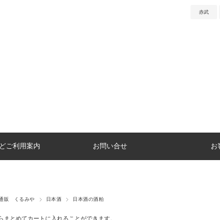
赤武
どご利用案内
お問い合せ
お
通販 くるみや
日本酒
日本酒の酒粕
らまとめてカートに入れることができます。