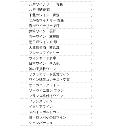
八戸ワイナリー 青森
八戸 澤内醸造
下北のワイン 青森
つがるワイナリー 青森
海街ワイナリー 岩手
井筒ワイン 長野
五一ワイン 林農園
朝日町ワイン 山形
天然葡萄酒 林真澄
フジッコワイナリー
ヴィンヤード多摩
日本ワイン その他
神の雫掲載ワイン
サクラアワード受賞ワイン
ワイン誌等コンテスト受賞
オーガニックワイン
ソーヴィニヨン ブラン
フランス格付けワイン
フランスワイン
イタリアワイン
スペインポルトガル
ヨーロッパその他ワイン
シャンパーニュ