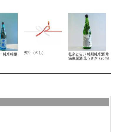
）
杜來とらい 特別純米酒 氷
小野屋全麹 三年長期貯蔵
ハレギ 狐 
温生原酒 兎うさぎ 720ml
本格麦焼酎 手掬き濾過
特別純米原酒 
1.8L