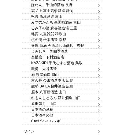
ぽわん。千曲錦酒造 長野
雲ノ上 富士高砂酒造 静岡
帆波 魚津酒造 富山
みずのかたち 皇国晴酒造 富山
るみ子の酒 森喜酒造場 三重
雑賀 九重雑賀 和歌山
桃の滴 松本酒造 京都
春鹿 白滴 今西清兵衛商店 奈良
えみしき 笑四季酒造
奥播磨 下村酒造店
KAZAKIRI 千代むすび酒造 鳥取
鷹勇 大谷酒造
庵 熊屋酒造 岡山
富久長 今田酒造本店 広島
龍勢 BAILA 藤井酒造 広島
雁木 八百新酒造 山口
れもんしとろん 酒井酒造 山口
原田弦月 山口
日本酒の酒粕
日本酒その他
Craft Sake ハレギ
ワイン