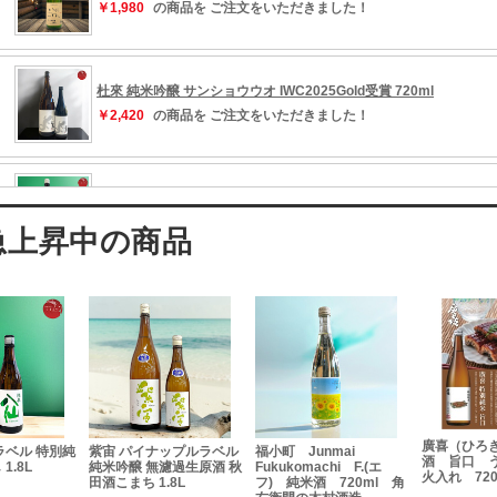
廣喜（ひろき）特別純米
ップルラベル
福小町 Junmai
作田（さく
酒 旨口 うなぎの蒲焼
濾過生原酒 秋
Fukukomachi F.(エ
酒 特別契約栽
火入れ 720ml
8L
フ) 純米酒 720ml 角
チャレンジ