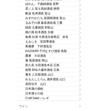
ので、ギフトでのご注文
はお断り致します！
ぽわん。千曲錦酒造 長野
雲ノ上 富士高砂酒造 静岡
帆波 魚津酒造 富山
みずのかたち 皇国晴酒造 富山
るみ子の酒 森喜酒造場 三重
雑賀 九重雑賀 和歌山
桃の滴 松本酒造 京都
春鹿 白滴 今西清兵衛商店 奈良
えみしき 笑四季酒造
奥播磨 下村酒造店
KAZAKIRI 千代むすび酒造 鳥取
鷹勇 大谷酒造
庵 熊屋酒造 岡山
富久長 今田酒造本店 広島
龍勢 BAILA 藤井酒造 広島
雁木 八百新酒造 山口
れもんしとろん 酒井酒造 山口
原田弦月 山口
日本酒の酒粕
日本酒その他
Craft Sake ハレギ
ワイン