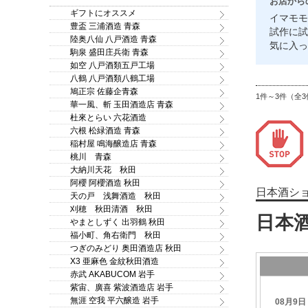
お店から
ギフトにオススメ
イマモモ
豊盃 三浦酒造 青森
試作に試
陸奥八仙 八戸酒造 青森
気に入っ
駒泉 盛田庄兵衛 青森
如空 八戸酒類五戸工場
八鶴 八戸酒類八鶴工場
鳩正宗 佐藤企青森
1件～3件（全3
華一風、斬 玉田酒造店 青森
杜來とらい 六花酒造
六根 松緑酒造 青森
稲村屋 鳴海醸造店 青森
桃川 青森
大納川天花 秋田
阿櫻 阿櫻酒造 秋田
日本酒シ
天の戸 浅舞酒造 秋田
刈穂 秋田清酒 秋田
やまとしずく 出羽鶴 秋田
福小町、角右衛門 秋田
つぎのみどり 奥田酒造店 秋田
X3 亜麻色 金紋秋田酒造
赤武 AKABUCOM 岩手
紫宙、廣喜 紫波酒造店 岩手
無涯 空我 平六醸造 岩手