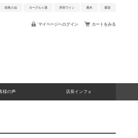
陸奥八仙
ヨーグルト酒
井筒ワイン
雁木
紫宙
マイページへログイン
カートをみる
客様の声
店長インフォ