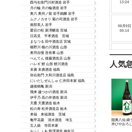
酉与右衛門川村酒造 岩手
月の輪 月の輪酒造 岩手
奥六 奥州ノ龍 岩手銘醸 岩手
ムクノカオリ 菊の司酒造 岩手
南部美人 岩手
愛宕の松 新澤醸造 宮城
日高見 平孝酒造 宮城
まなつる 田中酒造店 宮城
楯野川 楯の川酒造 山形
奥羽自慢 吾有事 山形
べんてん 後藤酒造店 山形
ハレギ 鯉 山形 鯉川酒造
末廣 末廣酒造 福島
弥右衛門 大和川酒造店 福島
にいだしぜんしゅ 仁井田本家 福島
越後鶴亀 新潟
飛来 越つかの酒造 新潟
伊乎乃 高の井酒造 新潟
天鷹 天鷹酒造 栃木
松の寿 松井酒造店 栃木
来福 来福酒造 茨城
亀の尾 辛口本
賞味期限2026/07/31 蔵
陸奥八仙 緑ラベル 特別純
紫宙 パイナ
亀甲花菱 清水酒造 埼玉
720ml
王高原 超濃厚ヨーグルト
米ひやおろし 1.8L
純米吟醸 無
五人娘 寺田本家
酒 1.8L ※危険なお酒です
田酒こまち 1.
おふしょあ 熊澤酒造 神奈川