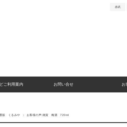
赤武
どご利用案内
お問い合せ
お
通販 くるみや
お客様の声:雑賀 梅酒 720ml