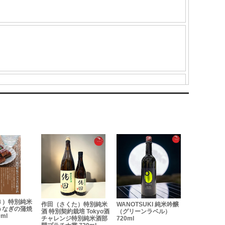
た）特別純米
WANOTSUKI 純米吟醸
刈穂 Horizon Blue ホラ
紫宙 パイ
培 Tokyo酒
（グリーンラベル）
イゾンブルー 純米吟醸
純米吟醸 無
特別純米酒部
720ml
720ml
田酒こまち 7