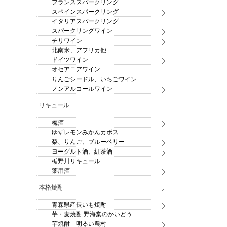
フランススパークリング
スペインスパークリング
イタリアスパークリング
スパークリングワイン
チリワイン
北南米、アフリカ他
ドイツワイン
オセアニアワイン
りんごシードル、いちごワイン
ノンアルコールワイン
リキュール
梅酒
ゆずレモンみかんカボス
梨、りんご、ブルーベリー
ヨーグルト酒、紅茶酒
楯野川リキュール
薬用酒
本格焼酎
青森県産長いも焼酎
芋・麦焼酎 野海棠のかいどう
芋焼酎 明るい農村