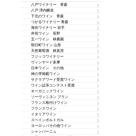
八戸ワイナリー 青森
八戸 澤内醸造
下北のワイン 青森
つがるワイナリー 青森
海街ワイナリー 岩手
井筒ワイン 長野
五一ワイン 林農園
朝日町ワイン 山形
天然葡萄酒 林真澄
フジッコワイナリー
ヴィンヤード多摩
日本ワイン その他
神の雫掲載ワイン
サクラアワード受賞ワイン
ワイン誌等コンテスト受賞
オーガニックワイン
ソーヴィニヨン ブラン
フランス格付けワイン
フランスワイン
イタリアワイン
スペインポルトガル
ヨーロッパその他ワイン
シャンパーニュ