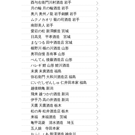
酉与右衛門川村酒造 岩手
月の輪 月の輪酒造 岩手
奥六 奥州ノ龍 岩手銘醸 岩手
ムクノカオリ 菊の司酒造 岩手
南部美人 岩手
愛宕の松 新澤醸造 宮城
日高見 平孝酒造 宮城
まなつる 田中酒造店 宮城
楯野川 楯の川酒造 山形
奥羽自慢 吾有事 山形
べんてん 後藤酒造店 山形
ハレギ 鯉 山形 鯉川酒造
末廣 末廣酒造 福島
弥右衛門 大和川酒造店 福島
にいだしぜんしゅ 仁井田本家 福島
越後鶴亀 新潟
飛来 越つかの酒造 新潟
伊乎乃 高の井酒造 新潟
天鷹 天鷹酒造 栃木
松の寿 松井酒造店 栃木
来福 来福酒造 茨城
亀甲花菱 清水酒造 埼玉
五人娘 寺田本家
おふしょあ 熊澤酒造 神奈川