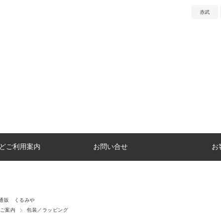
赤武
どご利用案内
お問い合せ
お
通販 くるみや
ご案内
包装／ラッピング