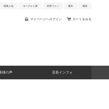
陸奥八仙
ヨーグルト酒
井筒ワイン
雁木
紫宙
マイページへログイン
カートをみる
客様の声
店長インフォ