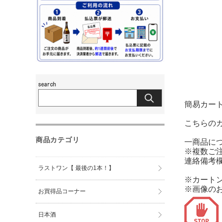
簡易カート
こちらの
商品カテゴリ
一商品に
※複数ご
連絡備考
ラストワン【 最後の1本！】
※カート
※画像の
お買得品コーナー
日本酒