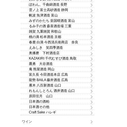
ぽわん。千曲錦酒造 長野
雲ノ上 富士高砂酒造 静岡
帆波 魚津酒造 富山
みずのかたち 皇国晴酒造 富山
るみ子の酒 森喜酒造場 三重
雑賀 九重雑賀 和歌山
桃の滴 松本酒造 京都
春鹿 白滴 今西清兵衛商店 奈良
えみしき 笑四季酒造
奥播磨 下村酒造店
KAZAKIRI 千代むすび酒造 鳥取
鷹勇 大谷酒造
庵 熊屋酒造 岡山
富久長 今田酒造本店 広島
龍勢 BAILA 藤井酒造 広島
雁木 八百新酒造 山口
れもんしとろん 酒井酒造 山口
原田弦月 山口
日本酒の酒粕
日本酒その他
Craft Sake ハレギ
ワイン