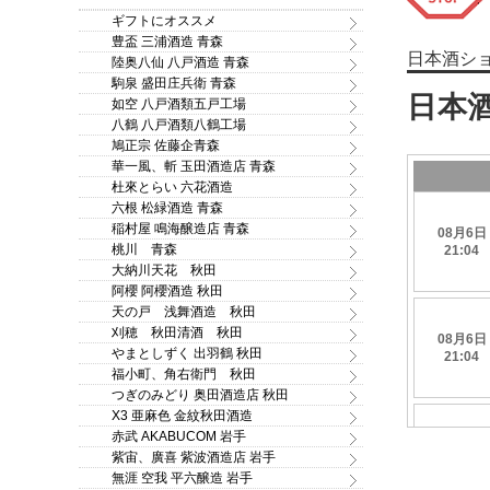
ギフトにオススメ
豊盃 三浦酒造 青森
日本酒シ
陸奥八仙 八戸酒造 青森
駒泉 盛田庄兵衛 青森
如空 八戸酒類五戸工場
八鶴 八戸酒類八鶴工場
鳩正宗 佐藤企青森
華一風、斬 玉田酒造店 青森
杜來とらい 六花酒造
六根 松緑酒造 青森
稲村屋 鳴海醸造店 青森
桃川 青森
大納川天花 秋田
阿櫻 阿櫻酒造 秋田
天の戸 浅舞酒造 秋田
刈穂 秋田清酒 秋田
やまとしずく 出羽鶴 秋田
福小町、角右衛門 秋田
つぎのみどり 奥田酒造店 秋田
X3 亜麻色 金紋秋田酒造
赤武 AKABUCOM 岩手
紫宙、廣喜 紫波酒造店 岩手
無涯 空我 平六醸造 岩手