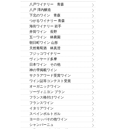
八戸ワイナリー 青森
八戸 澤内醸造
下北のワイン 青森
つがるワイナリー 青森
海街ワイナリー 岩手
井筒ワイン 長野
五一ワイン 林農園
朝日町ワイン 山形
天然葡萄酒 林真澄
フジッコワイナリー
ヴィンヤード多摩
日本ワイン その他
神の雫掲載ワイン
サクラアワード受賞ワイン
ワイン誌等コンテスト受賞
オーガニックワイン
ソーヴィニヨン ブラン
フランス格付けワイン
フランスワイン
イタリアワイン
スペインポルトガル
ヨーロッパその他ワイン
シャンパーニュ