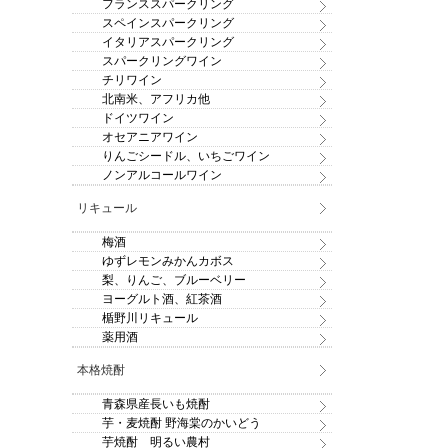
フランススパークリング
スペインスパークリング
イタリアスパークリング
スパークリングワイン
チリワイン
北南米、アフリカ他
ドイツワイン
オセアニアワイン
りんごシードル、いちごワイン
ノンアルコールワイン
リキュール
梅酒
ゆずレモンみかんカボス
梨、りんご、ブルーベリー
ヨーグルト酒、紅茶酒
楯野川リキュール
薬用酒
本格焼酎
青森県産長いも焼酎
芋・麦焼酎 野海棠のかいどう
芋焼酎 明るい農村