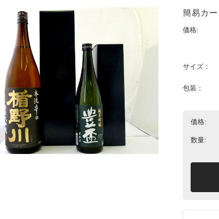
簡易カート
価格:
サイズ：
包装：
価格:
数量: