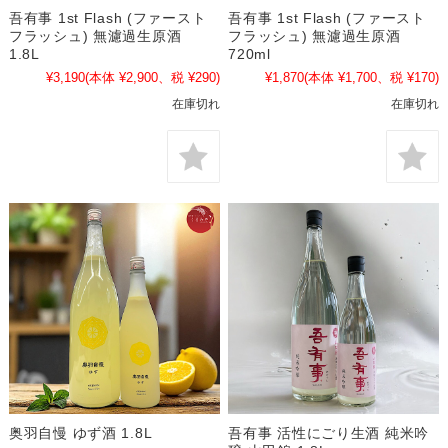
吾有事 1st Flash (ファースト
吾有事 1st Flash (ファースト
フラッシュ) 無濾過生原酒
フラッシュ) 無濾過生原酒
1.8L
720ml
¥3,190
(本体 ¥2,900、税 ¥290)
¥1,870
(本体 ¥1,700、税 ¥170)
在庫切れ
在庫切れ
奥羽自慢 ゆず酒 1.8L
吾有事 活性にごり生酒 純米吟