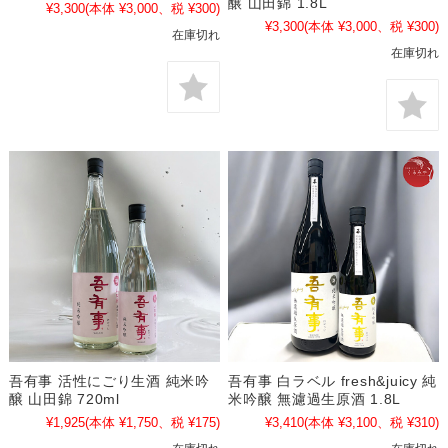
醸 山田錦 1.8L
¥3,300
(本体 ¥3,000、税 ¥300)
¥3,300
(本体 ¥3,000、税 ¥300)
在庫切れ
在庫切れ
吾有事 活性にごり生酒 純米吟
吾有事 白ラベル fresh&juicy 純
醸 山田錦 720ml
米吟醸 無濾過生原酒 1.8L
¥1,925
(本体 ¥1,750、税 ¥175)
¥3,410
(本体 ¥3,100、税 ¥310)