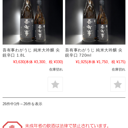
吾有事わがうじ 純米大吟醸 尖
吾有事わがうじ 純米大吟醸 尖
鋭辛口 1.8L
鋭辛口 720ml
¥3,630
(本体 ¥3,300、税 ¥330)
¥1,925
(本体 ¥1,750、税 ¥175)
在庫切れ
在庫切れ
26件中1件～26件を表示