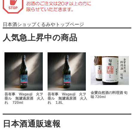
日本酒ショップくるみやトップページ
金寶自然酒の料理酒 旬
吾有事 Wagauji 火ヲ
吾有事 Wagauji 火ヲ
味 720ml
垂ル 無濾過原酒 火入
垂ル 無濾過原酒 火入
れ 720ml
れ 1.8L