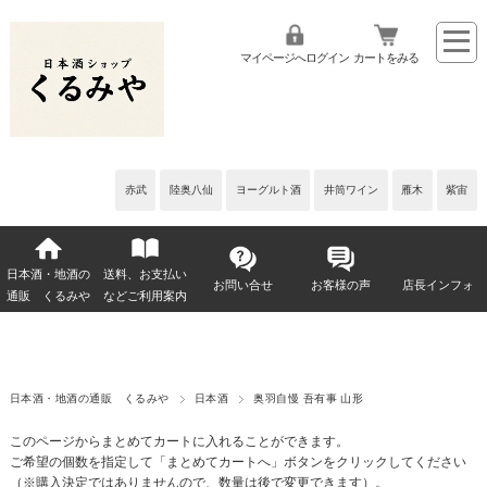
マイページへログイン
カートをみる
赤武
陸奥八仙
ヨーグルト酒
井筒ワイン
雁木
紫宙
日本酒・地酒の
送料、お支払い
お問い合せ
お客様の声
店長インフォ
通販 くるみや
などご利用案内
日本酒・地酒の通販 くるみや
日本酒
奥羽自慢 吾有事 山形
このページからまとめてカートに入れることができます。
ご希望の個数を指定して「まとめてカートへ」ボタンをクリックしてください
（※購入決定ではありませんので、数量は後で変更できます）。