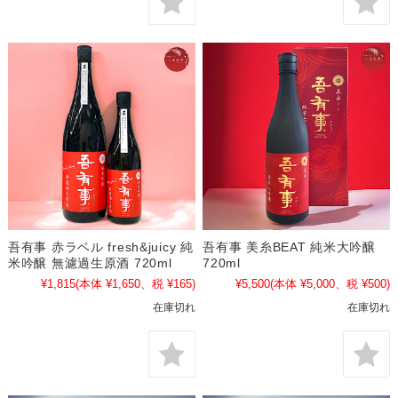
吾有事 赤ラベル fresh&juicy 純
吾有事 美糸BEAT 純米大吟醸
米吟醸 無濾過生原酒 720ml
720ml
¥1,815
(本体 ¥1,650、税 ¥165)
¥5,500
(本体 ¥5,000、税 ¥500)
在庫切れ
在庫切れ