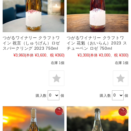
つがるワイナリー クラフトワ
つがるワイナリー クラフトワ
イン 祝言（しゅうげん）ロゼ
イン 花魁（おいらん）2023 ス
スパークリング 2023 750ml
チューベン ロゼ 750ml
¥3,960
(本体 ¥3,600、税 ¥360)
¥3,300
(本体 ¥3,000、税 ¥300)
在庫 1個
在庫 1個
購入数
個
購入数
個