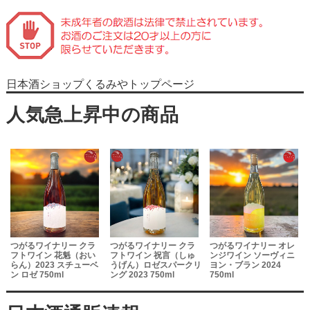
日本酒ショップくるみやトップページ
つがるワイナリー クラ
つがるワイナリー クラ
つがるワイナリー オレ
フトワイン 花魁（おい
フトワイン 祝言（しゅ
ンジワイン ソーヴィニ
らん）2023 スチューベ
うげん）ロゼスパークリ
ヨン・ブラン 2024
ン ロゼ 750ml
ング 2023 750ml
750ml