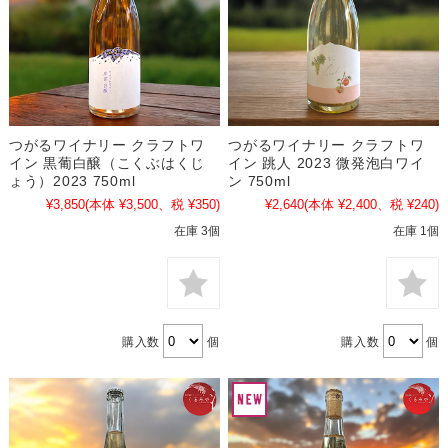
つがるワイナリー クラフトワ
つがるワイナリー クラフトワ
イン 黒葡白醸（こくぶはくじ
イン 跳人 2023 微発泡白ワイ
ょう）2023 750ml
ン 750ml
¥3,850
(本体 ¥3,500、税 ¥350)
¥2,640
(本体 ¥2,400、税 ¥240)
在庫 3個
在庫 1個
購入数
個
購入数
個