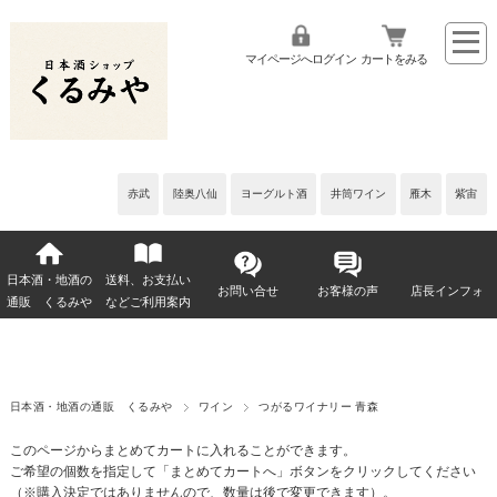
マイページへログイン
カートをみる
赤武
陸奥八仙
ヨーグルト酒
井筒ワイン
雁木
紫宙
日本酒・地酒の
送料、お支払い
お問い合せ
お客様の声
店長インフォ
通販 くるみや
などご利用案内
日本酒・地酒の通販 くるみや
ワイン
つがるワイナリー 青森
このページからまとめてカートに入れることができます。
ご希望の個数を指定して「まとめてカートへ」ボタンをクリックしてください
（※購入決定ではありませんので、数量は後で変更できます）。