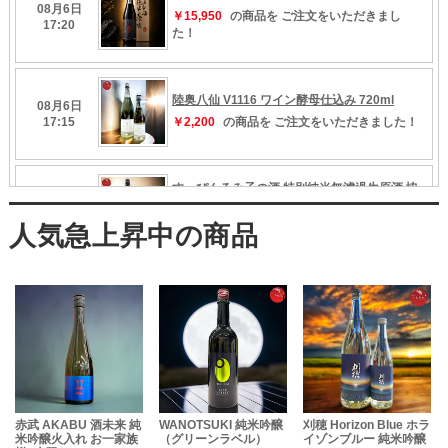
赤武 AKABU 酒未来 純
WANOTSUKI 純米吟醸
刈穂 Horizon Blue ホラ
米吟醸火入れ お一家族
（グリーンラベル）
イゾンブルー 純米吟醸