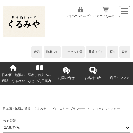
マイページへログイン
カートをみる
赤武
陸奥八仙
ヨーグルト酒
井筒ワイン
雁木
紫宙
日本酒・地酒の
送料、お支払い
お問い合せ
お客様の声
店長インフォ
通販 くるみや
などご利用案内
日本酒・地酒の通販 くるみや
ウィスキー ブランデー
スコッチウイスキー
表示切替：