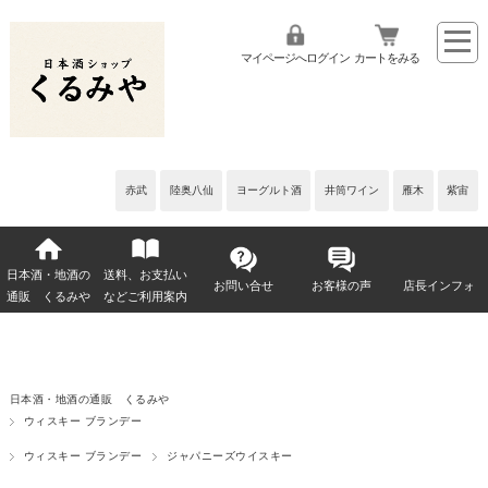
マイページへログイン
カートをみる
赤武
陸奥八仙
ヨーグルト酒
井筒ワイン
雁木
紫宙
日本酒・地酒の
送料、お支払い
お問い合せ
お客様の声
店長インフォ
通販 くるみや
などご利用案内
日本酒・地酒の通販 くるみや
ウィスキー ブランデー
ウィスキー ブランデー
ジャパニーズウイスキー