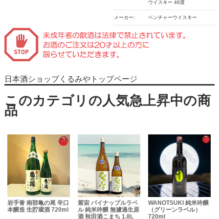
ウイスキー 46度
メーカー:
ベンチャーウイスキー
日本酒ショップくるみやトップページ
岩手誉 南部亀の尾 辛口
紫宙 パイナップルラベ
WANOTSUKI 純米吟醸
本醸造 生貯蔵酒 720ml
ル 純米吟醸 無濾過生原
（グリーンラベル）
酒 秋田酒こまち 1.8L
720ml