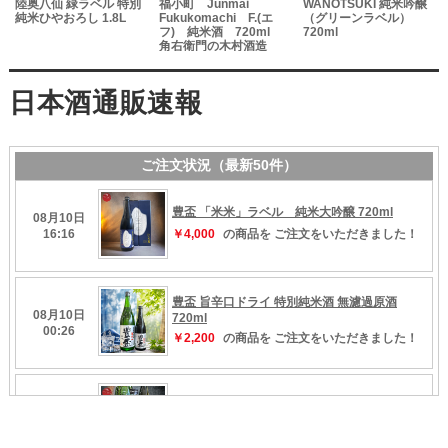
陸奥八仙 緑ラベル 特別
福小町 Junmai
WANOTSUKI 純米吟醸
2
純米ひやおろし 1.8L
Fukukomachi F.(エ
（グリーンラベル）
フ) 純米酒 720ml
720ml
角右衛門の木村酒造