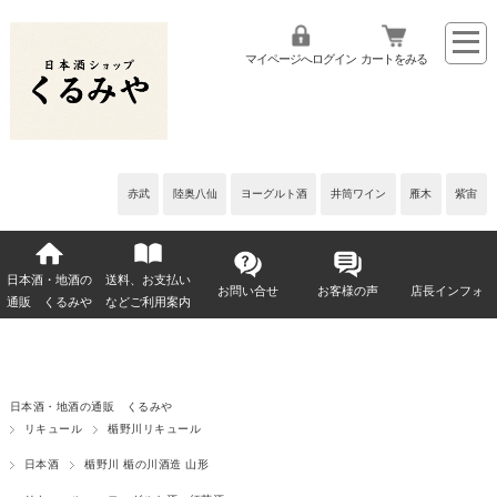
マイページへログイン
カートをみる
赤武
陸奥八仙
ヨーグルト酒
井筒ワイン
雁木
紫宙
日本酒・地酒の
送料、お支払い
お問い合せ
お客様の声
店長インフォ
通販 くるみや
などご利用案内
日本酒・地酒の通販 くるみや
リキュール
楯野川リキュール
日本酒
楯野川 楯の川酒造 山形