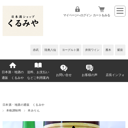
マイページへログイン
カートをみる
赤武
陸奥八仙
ヨーグルト酒
井筒ワイン
雁木
紫宙
日本酒・地酒の
送料、お支払い
お問い合せ
お客様の声
店長インフォ
通販 くるみや
などご利用案内
日本酒・地酒の通販 くるみや
本格調味料
本みりん