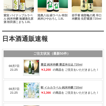
米
紫宙 パイナップルラベ
陸奥八仙 緑ラベル 特別
岩手誉 南部亀の尾 辛口
ル 純米吟醸 無濾過生原
純米ひやおろし 1.8L
本醸造 生貯蔵酒 720ml
酒
酒 秋田酒こまち 1.8L