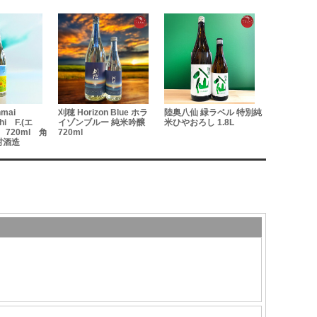
廣喜（ひろ
mai
刈穂 Horizon Blue ホラ
陸奥八仙 緑ラベル 特別純
酒 旨口 
hi F.(エ
イゾンブルー 純米吟醸
米ひやおろし 1.8L
火入れ 720
720ml 角
720ml
村酒造