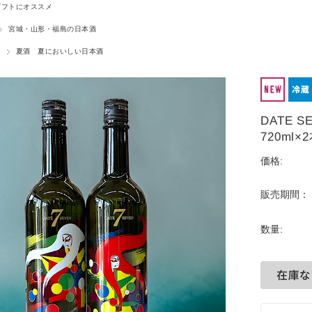
ギフトにオススメ
宮城・山形・福島の日本酒
夏酒 夏においしい日本酒
DATE S
720ml
価格:
販売期間：
数量: