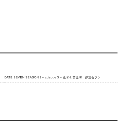
DATE SEVEN SEASON 2～episode 5～ 山和& 黄金澤 伊達セブン