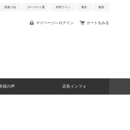
陸奥八仙
ヨーグルト酒
井筒ワイン
雁木
紫宙
マイページへログイン
カートをみる
客様の声
店長インフォ