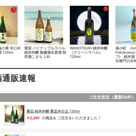
亀の尾 辛口本
紫宙 パイナップルラベル
WANOTSUKI 純米吟醸
福小町 Jun
720ml
純米吟醸 無濾過生原酒 秋
（グリーンラベル）
Fukukomac
田酒こまち 1.8L
720ml
フ) 純米酒 
右衛門の木