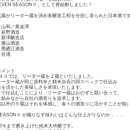
SEVEN SEASONⅡ」として再始動しました！
七蔵がリーダー蔵を決め各醸造工程を分担し造られた日本酒で
：山和／黄金澤
：萩野酒造
：新澤醸造店
：勝山酒造
：墨廼江酒造
：佐浦
コメント
ON Ⅱでは、リーダー蔵を２蔵といたしました。
リーダー蔵が同じ原料米と精米歩合の同スペックで仕込み
性を活かした美味しさを表現いたします。
クで仕込むことにより、リーダー蔵はおのずと競い合って、
に励みながら自社の酒造りを追求します。
蔵以外の５蔵はそれを体感し、各々の酒造りに活かすことが狙
EASONⅡ が織りなす味わいはどんな仕上がりなのか．．．
48％まで磨き上げた純米大吟醸です。