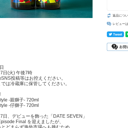
返品につ
レビュー
日
月7日(火) 午後7時
のSNS投稿等はお控えください。
までは冷蔵庫に保管してください。
容
tyle -親獅子- 720ml
tyle -仔獅子- 720ml
7月7日、デビューを飾った「DATE SEVEN」
pisode Final を迎えましたが、
みとどまらず海外市場へも挑むため、