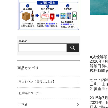
■抜栓解禁
2026年7
解禁日前
商品カテゴリ
抜栓時間
セット内
ラストワン【 最後の1本！】
1. 和 山 s
2. 黄金澤 s
お買得品コーナー
2015年
2021年、E
日本酒
日本に踏