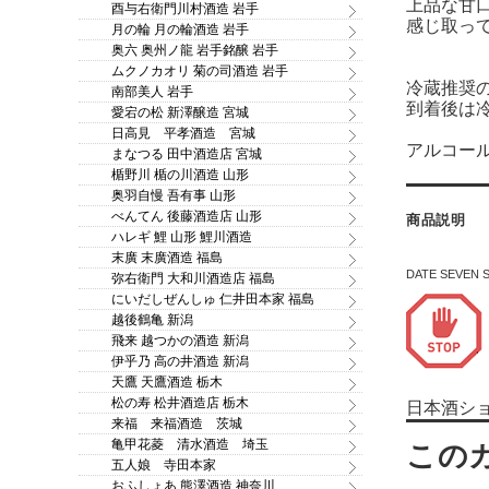
上品な甘
酉与右衛門川村酒造 岩手
感じ取っ
月の輪 月の輪酒造 岩手
奥六 奥州ノ龍 岩手銘醸 岩手
ムクノカオリ 菊の司酒造 岩手
冷蔵推奨
南部美人 岩手
到着後は
愛宕の松 新澤醸造 宮城
日高見 平孝酒造 宮城
アルコール
まなつる 田中酒造店 宮城
楯野川 楯の川酒造 山形
奥羽自慢 吾有事 山形
べんてん 後藤酒造店 山形
商品説明
ハレギ 鯉 山形 鯉川酒造
末廣 末廣酒造 福島
DATE SEVE
弥右衛門 大和川酒造店 福島
にいだしぜんしゅ 仁井田本家 福島
越後鶴亀 新潟
飛来 越つかの酒造 新潟
伊乎乃 高の井酒造 新潟
天鷹 天鷹酒造 栃木
松の寿 松井酒造店 栃木
日本酒シ
来福 来福酒造 茨城
亀甲花菱 清水酒造 埼玉
五人娘 寺田本家
おふしょあ 熊澤酒造 神奈川