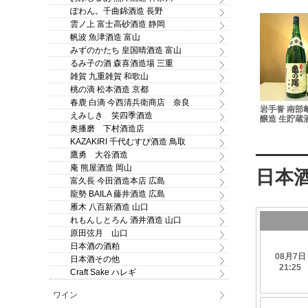
ぽわん。千曲錦酒造 長野
雲ノ上 富士高砂酒造 静岡
帆波 魚津酒造 富山
みずのかたち 皇国晴酒造 富山
るみ子の酒 森喜酒造場 三重
雑賀 九重雑賀 和歌山
桃の滴 松本酒造 京都
春鹿 白滴 今西清兵衛商店 奈良
酒粕バスボム「八仙美人
vive 久遠く
陸奥八仙 緑ラベル 特別純
岩手誉 南部
の湯」プロテオグリカン
えみしき 笑四季酒造
原酒 720ml
米ひやおろし 720ml
醸造 生貯蔵酒 
配合浴用化粧料 130ｇ
奥播磨 下村酒造店
KAZAKIRI 千代むすび酒造 鳥取
鷹勇 大谷酒造
庵 熊屋酒造 岡山
富久長 今田酒造本店 広島
龍勢 BAILA 藤井酒造 広島
雁木 八百新酒造 山口
れもんしとろん 酒井酒造 山口
原田弦月 山口
日本酒の酒粕
日本酒その他
Craft Sake ハレギ
ワイン