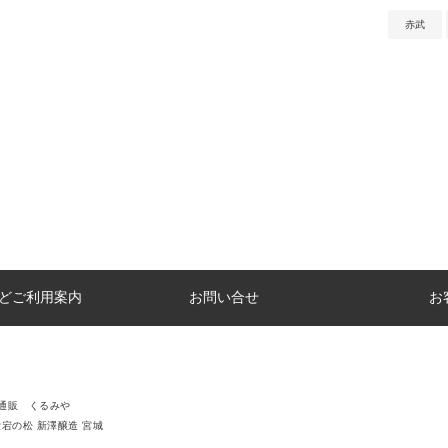
赤武
どご利用案内
お問い合せ
お
通販 くるみや
愛宕の松 新澤醸造 宮城