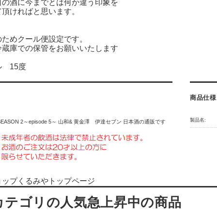
口の酒に今までとは何か違う印象を
て頂ければと思います。
のためクール便設定です。
冷蔵庫での保管をお願いいたします
 15度
商品仕様
製品名:
N SEASON 2～episode 5～ 山和& 黄金澤 伊達セブン 日本酒の通販です
ョップくるみやトップページ