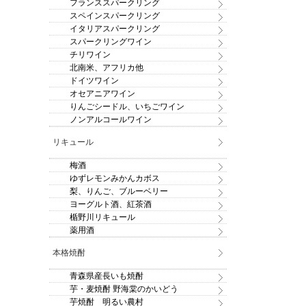
フランススパークリング
スペインスパークリング
イタリアスパークリング
スパークリングワイン
チリワイン
北南米、アフリカ他
ドイツワイン
オセアニアワイン
りんごシードル、いちごワイン
ノンアルコールワイン
リキュール
梅酒
ゆずレモンみかんカボス
梨、りんご、ブルーベリー
ヨーグルト酒、紅茶酒
楯野川リキュール
薬用酒
本格焼酎
青森県産長いも焼酎
芋・麦焼酎 野海棠のかいどう
芋焼酎 明るい農村