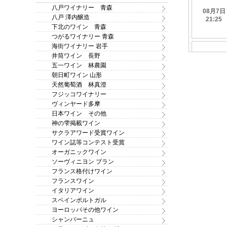
八戸ワイナリー 青森
八戸 澤内醸造
下北のワイン 青森
つがるワイナリー 青森
海街ワイナリー 岩手
井筒ワイン 長野
五一ワイン 林農園
朝日町ワイン 山形
天然葡萄酒 林真澄
フジッコワイナリー
ヴィンヤード多摩
日本ワイン その他
神の雫掲載ワイン
サクラアワード受賞ワイン
ワイン誌等コンテスト受賞
オーガニックワイン
ソーヴィニヨン ブラン
フランス格付けワイン
フランスワイン
イタリアワイン
スペインポルトガル
ヨーロッパその他ワイン
シャンパーニュ