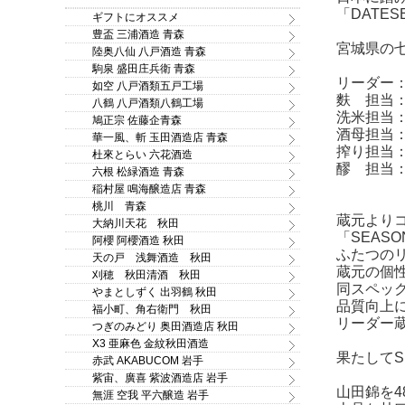
「DATE
ギフトにオススメ
豊盃 三浦酒造 青森
宮城県の
陸奥八仙 八戸酒造 青森
駒泉 盛田庄兵衛 青森
リーダー
如空 八戸酒類五戸工場
麩 担当
八鶴 八戸酒類八鶴工場
洗米担当
鳩正宗 佐藤企青森
酒母担当
華一風、斬 玉田酒造店 青森
搾り担当
杜來とらい 六花酒造
醪 担当
六根 松緑酒造 青森
稲村屋 鳴海醸造店 青森
桃川 青森
蔵元より
大納川天花 秋田
「SEAS
阿櫻 阿櫻酒造 秋田
ふたつの
天の戸 浅舞酒造 秋田
蔵元の個
刈穂 秋田清酒 秋田
同スペッ
やまとしずく 出羽鶴 秋田
品質向上
福小町、角右衛門 秋田
リーダー
つぎのみどり 奥田酒造店 秋田
X3 亜麻色 金紋秋田酒造
果たしてS
赤武 AKABUCOM 岩手
紫宙、廣喜 紫波酒造店 岩手
山田錦を
無涯 空我 平六醸造 岩手