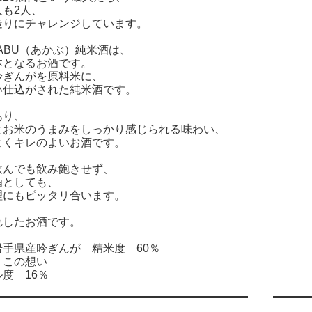
人も2人、
造りにチャレンジしています。
ABU（あかぶ）純米酒は、
本となるお酒です。
吟ぎんがを原料米に、
い仕込がされた純米酒です。
あり、
とお米のうまみをしっかり感じられる味わい、
よくキレのよいお酒です。
飲んでも飲み飽きせず、
酒としても、
理にもピッタリ合います。
れしたお酒です。
岩手県産吟ぎんが 精米度 60％
うこの想い
度 16％