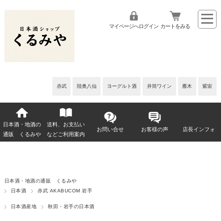
マイページへログイン
カートをみる
赤武
陸奥八仙
ヨーグルト酒
井筒ワイン
雁木
紫宙
日本酒・地酒の
送料、お支払い
お問い合せ
お客様の声
店長インフォ
通販 くるみや
などご利用案内
日本酒・地酒の通販 くるみや
日本酒
赤武 AKABUCOM 岩手
日本酒産地
秋田・岩手の日本酒