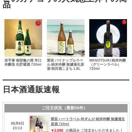
岩手誉 南部亀の尾 辛口
紫宙 パイナップルラベ
WANOTSUKI 純米吟醸
本醸造 生貯蔵酒 720ml
ル 純米吟醸 無濾過生原
（グリーンラベル）
酒 秋田酒こまち 1.8L
720ml