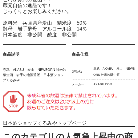
蔵元自信の逸品です！
じっくりとお楽しみください。
原料米 兵庫県産愛山 精米度 50％
酵母 岩手酵母 アルコール度 14％
日本酒度 非公開 酸度 非公開
商品説明
商品仕様
赤武 AKABU 愛山 NEWB
赤武 AKABU 愛山 NEWBORN 純米吟
製品名:
醸生酒 岩手の地酒通販 日本酒ショッ
ORN 純米吟醸生酒
プくるみや
メーカー:
AKABU COM
日本酒ショップくるみやトップページ