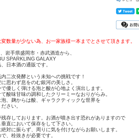
大変数量が少ない為、お一家族様一本までとさせて頂きます。
9月、岩手県盛岡市・赤武酒造から、
U SPARKLING GALAXY
品、日本酒の通販です。
瓶内二次発酵という未知への挑戦です！
空に思わず息をのむ銀河の美しさ。
かで優しく弾ける泡と酸が心地よく演出します。
けて酸味甘味の調和したクリーミーなおりがらみ。
は泡、麹からは酸、ギャラクティックな世界を
ください。
が残存しております。お酒が噴き出す恐れがありますので
し垂直において保存をして下さい。
は絶対に振らず、周りに気を付けながらお願いします。
ので、栓抜きが必要です。