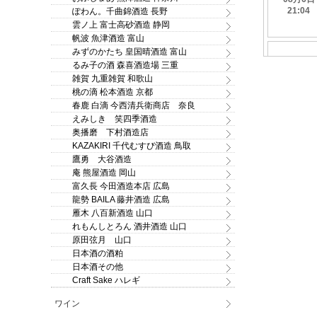
ぽわん。千曲錦酒造 長野
雲ノ上 富士高砂酒造 静岡
帆波 魚津酒造 富山
みずのかたち 皇国晴酒造 富山
るみ子の酒 森喜酒造場 三重
雑賀 九重雑賀 和歌山
桃の滴 松本酒造 京都
春鹿 白滴 今西清兵衛商店 奈良
えみしき 笑四季酒造
奥播磨 下村酒造店
KAZAKIRI 千代むすび酒造 鳥取
鷹勇 大谷酒造
庵 熊屋酒造 岡山
富久長 今田酒造本店 広島
龍勢 BAILA 藤井酒造 広島
雁木 八百新酒造 山口
れもんしとろん 酒井酒造 山口
原田弦月 山口
日本酒の酒粕
日本酒その他
Craft Sake ハレギ
ワイン