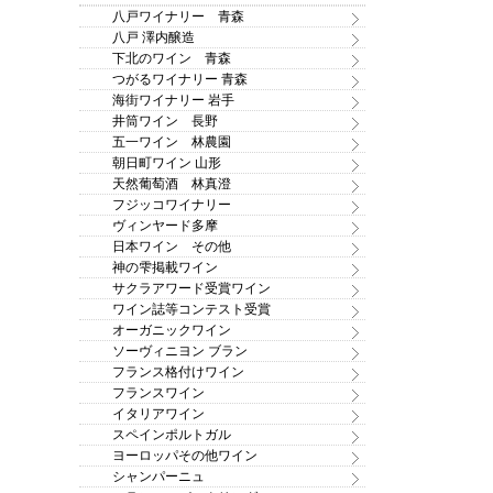
八戸ワイナリー 青森
八戸 澤内醸造
下北のワイン 青森
つがるワイナリー 青森
海街ワイナリー 岩手
井筒ワイン 長野
五一ワイン 林農園
朝日町ワイン 山形
天然葡萄酒 林真澄
フジッコワイナリー
ヴィンヤード多摩
日本ワイン その他
神の雫掲載ワイン
サクラアワード受賞ワイン
ワイン誌等コンテスト受賞
オーガニックワイン
ソーヴィニヨン ブラン
フランス格付けワイン
フランスワイン
イタリアワイン
スペインポルトガル
ヨーロッパその他ワイン
シャンパーニュ