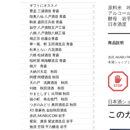
ギフトにオススメ
原料米 吟
豊盃 三浦酒造 青森
アルコール
陸奥八仙 八戸酒造 青森
酵母 岩
駒泉 盛田庄兵衛 青森
日本酒度
如空 八戸酒類五戸工場
八鶴 八戸酒類八鶴工場
鳩正宗 佐藤企青森
商品説明
華一風、斬 玉田酒造店 青森
杜來とらい 六花酒造
六根 松緑酒造 青森
赤武 AKABU
稲村屋 鳴海醸造店 青森
本酒ショップ
桃川 青森
大納川天花 秋田
阿櫻 阿櫻酒造 秋田
天の戸 浅舞酒造 秋田
刈穂 秋田清酒 秋田
やまとしずく 出羽鶴 秋田
福小町、角右衛門 秋田
日本酒シ
つぎのみどり 奥田酒造店 秋田
X3 亜麻色 金紋秋田酒造
赤武 AKABUCOM 岩手
紫宙、廣喜 紫波酒造店 岩手
無涯 空我 平六醸造 岩手