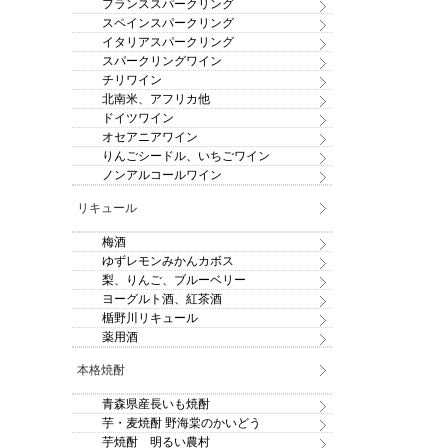
フランススパークリング
スペインスパークリング
イタリアスパークリング
スパークリングワイン
チリワイン
北南米、アフリカ他
ドイツワイン
オセアニアワイン
りんごシードル、いちごワイン
ノンアルコールワイン
リキュール
梅酒
ゆずレモンみかんカボス
梨、りんご、ブルーベリー
ヨーグルト酒、紅茶酒
楯野川リキュール
薬用酒
本格焼酎
青森県産長いも焼酎
芋・麦焼酎 野海棠のかいどう
芋焼酎 明るい農村