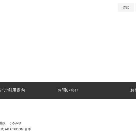
赤武
どご利用案内
お問い合せ
お
通販 くるみや
武 AKABUCOM 岩手