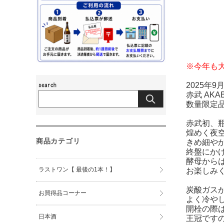
※今年も
2025年
赤武 AKAB
数量限定
赤武初、
煌めく夜
商品カテゴリ
きめ細や
終盤にか
酵母から
ラストワン【 最後の1本！】
お楽しみ
炭酸ガス
お買得品コーナー
よく冷や
開栓の際
日本酒
王冠です