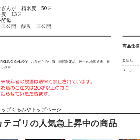
ぎんが 精米度 50％
度 13％
手酵母
 非公開 酸度 非公開
商品仕様
製品名:
 PARKLING GALAXY おりがらみ生酒 季節限定品 岩手の地酒通販 日
くるみや
メーカー:
ョップくるみやトップページ