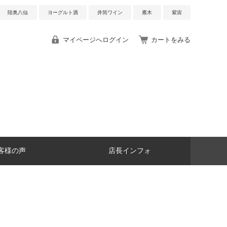
陸奥八仙
ヨーグルト酒
井筒ワイン
雁木
紫宙
マイページへログイン
カートをみる
客様の声
店長インフォ