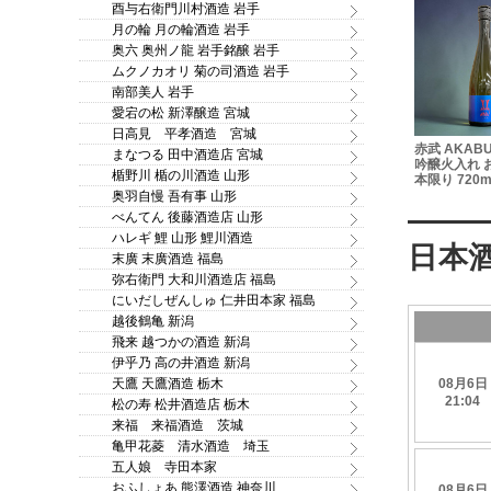
酉与右衛門川村酒造 岩手
月の輪 月の輪酒造 岩手
奥六 奥州ノ龍 岩手銘醸 岩手
ムクノカオリ 菊の司酒造 岩手
南部美人 岩手
愛宕の松 新澤醸造 宮城
日高見 平孝酒造 宮城
「八仙美人
陸奥八仙 緑ラベル 特別純
賞味期限2026/07/31 蔵
赤武 AKAB
まなつる 田中酒造店 宮城
オグリカン
米ひやおろし 720ml
王高原 超濃厚ヨーグルト
吟醸火入れ 
 130ｇ
楯野川 楯の川酒造 山形
酒 1.8L ※危険なお酒です
本限り 720m
ので、ギフトでのご注文
奥羽自慢 吾有事 山形
はお断り致します！
べんてん 後藤酒造店 山形
ハレギ 鯉 山形 鯉川酒造
末廣 末廣酒造 福島
弥右衛門 大和川酒造店 福島
にいだしぜんしゅ 仁井田本家 福島
越後鶴亀 新潟
飛来 越つかの酒造 新潟
伊乎乃 高の井酒造 新潟
天鷹 天鷹酒造 栃木
松の寿 松井酒造店 栃木
来福 来福酒造 茨城
亀甲花菱 清水酒造 埼玉
五人娘 寺田本家
おふしょあ 熊澤酒造 神奈川