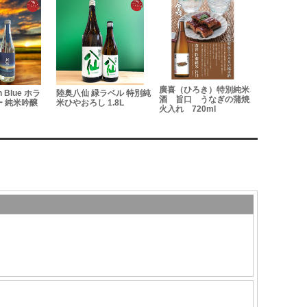
廣喜（ひろき）特別純米
n Blue ホラ
陸奥八仙 緑ラベル 特別純
平六醸造 Re
酒 旨口 うなぎの蒲焼
 純米吟醸
米ひやおろし 1.8L
おん 無濾過生
火入れ 720ml