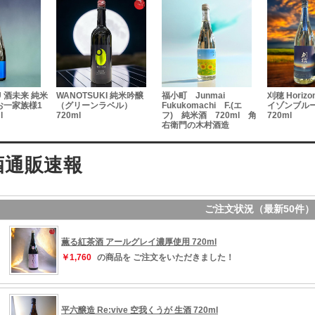
U 酒未来 純米
WANOTSUKI 純米吟醸
福小町 Junmai
刈穂 Horizo
お一家族様1
（グリーンラベル）
Fukukomachi F.(エ
イゾンブルー
l
720ml
フ) 純米酒 720ml 角
720ml
右衛門の木村酒造