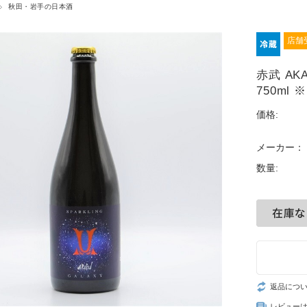
秋田・岩手の日本酒
店舗
赤武 AK
750ml
価格:
メーカー：
数量:
返品につ
レビュー