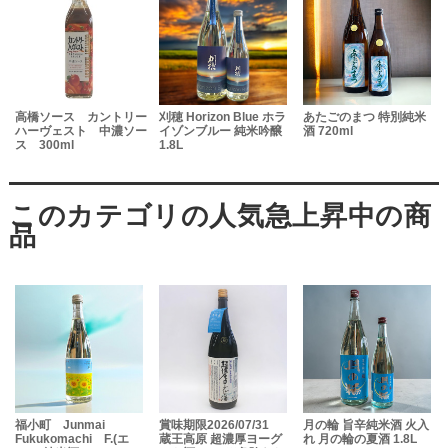
高橋ソース カントリー
刈穂 Horizon Blue ホラ
あたごのまつ 特別純米
ハーヴェスト 中濃ソー
イゾンブルー 純米吟醸
酒 720ml
ス 300ml
1.8L
福小町 Junmai
賞味期限2026/07/31
月の輪 旨辛純米酒 火入
Fukukomachi F.(エ
蔵王高原 超濃厚ヨーグ
れ 月の輪の夏酒 1.8L