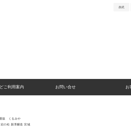
赤武
どご利用案内
お問い合せ
お
通販 くるみや
愛宕の松 新澤醸造 宮城