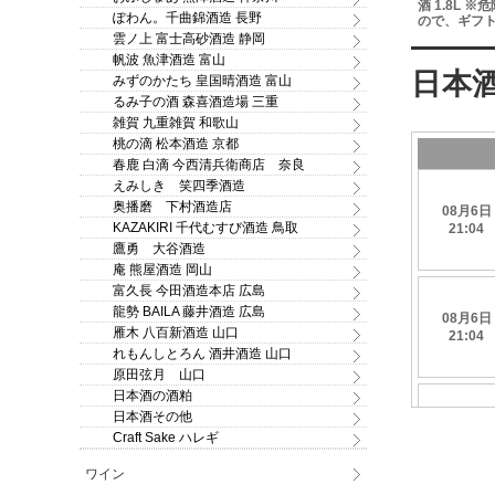
詰 720ml 新澤醸造店
すので、ギフトでのご注
酒 1.8L 
ぽわん。千曲錦酒造 長野
文はお断り致します！
ので、ギフ
はお断り致
雲ノ上 富士高砂酒造 静岡
帆波 魚津酒造 富山
みずのかたち 皇国晴酒造 富山
るみ子の酒 森喜酒造場 三重
雑賀 九重雑賀 和歌山
桃の滴 松本酒造 京都
春鹿 白滴 今西清兵衛商店 奈良
えみしき 笑四季酒造
奥播磨 下村酒造店
KAZAKIRI 千代むすび酒造 鳥取
鷹勇 大谷酒造
庵 熊屋酒造 岡山
富久長 今田酒造本店 広島
龍勢 BAILA 藤井酒造 広島
雁木 八百新酒造 山口
れもんしとろん 酒井酒造 山口
原田弦月 山口
日本酒の酒粕
日本酒その他
Craft Sake ハレギ
ワイン