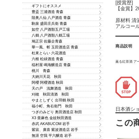
[授賞歴]
ギフトにオススメ
【金賞】2
豊盃 三浦酒造 青森
陸奥八仙 八戸酒造 青森
原材料 清
駒泉 盛田庄兵衛 青森
アルコール
如空 八戸酒類五戸工場
八鶴 八戸酒類八鶴工場
鳩正宗 佐藤企青森
商品説明
華一風、斬 玉田酒造店 青森
杜來とらい 六花酒造
六根 松緑酒造 青森
薫る紅茶酒 ア
稲村屋 鳴海醸造店 青森
桃川 青森
大納川天花 秋田
阿櫻 阿櫻酒造 秋田
天の戸 浅舞酒造 秋田
刈穂 秋田清酒 秋田
やまとしずく 出羽鶴 秋田
福小町、角右衛門 秋田
日本酒シ
つぎのみどり 奥田酒造店 秋田
X3 亜麻色 金紋秋田酒造
赤武 AKABUCOM 岩手
紫宙、廣喜 紫波酒造店 岩手
無涯 空我 平六醸造 岩手