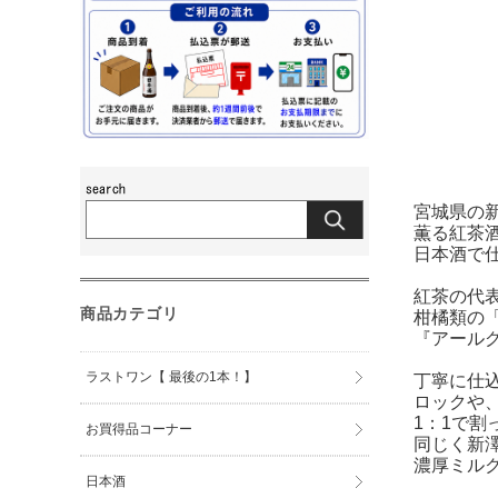
宮城県の
薫る紅茶
日本酒で
紅茶の代
商品カテゴリ
柑橘類の
『アール
ラストワン【 最後の1本！】
丁寧に仕
ロックや
1：1で割
お買得品コーナー
同じく新
濃厚ミル
日本酒