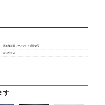
薫る紅茶酒 アールグレイ濃厚使用
新澤醸造店