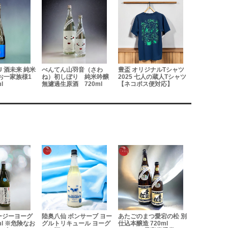
U 酒未来 純米
べんてん山羽音（さわ
豊盃 オリジナルTシャツ
奥播磨 播
お一家族様1
ね）初しぼり 純米吟醸
2025 七人の蔵人Tシャツ
生原酒 兵
l
無濾過生原酒 720ml
【ネコポス便対応】
720ml
ージーヨーグ
陸奥八仙 ボンサーブ ヨー
あたごのまつ愛宕の松 別
愛宕の松 
ml ※危険なお
グルトリキュール ヨーグ
仕込本醸造 720ml
720ml