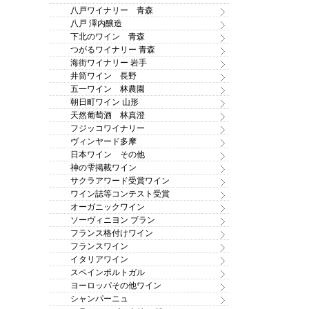
八戸ワイナリー 青森
八戸 澤内醸造
下北のワイン 青森
つがるワイナリー 青森
海街ワイナリー 岩手
井筒ワイン 長野
五一ワイン 林農園
朝日町ワイン 山形
天然葡萄酒 林真澄
フジッコワイナリー
ヴィンヤード多摩
日本ワイン その他
神の雫掲載ワイン
サクラアワード受賞ワイン
ワイン誌等コンテスト受賞
オーガニックワイン
ソーヴィニヨン ブラン
フランス格付けワイン
フランスワイン
イタリアワイン
スペインポルトガル
ヨーロッパその他ワイン
シャンパーニュ