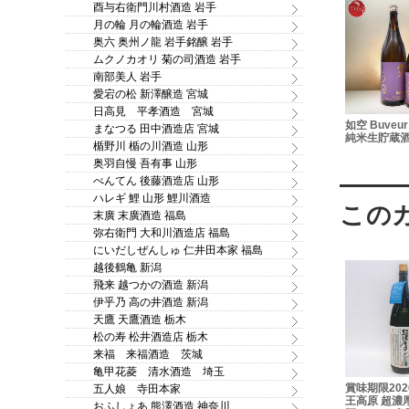
酉与右衛門川村酒造 岩手
月の輪 月の輪酒造 岩手
奥六 奥州ノ龍 岩手銘醸 岩手
ムクノカオリ 菊の司酒造 岩手
南部美人 岩手
愛宕の松 新澤醸造 宮城
日高見 平孝酒造 宮城
うすにご
陸奥八仙 ゼネラル・レク
鳩正宗 POPO(ポポ) ヨ
如空 Buve
まなつる 田中酒造店 宮城
無調整生
ラークのお酒 洋梨リキュ
ーグルトリキュール
純米生貯蔵酒 
楯野川 楯の川酒造 山形
 新澤醸造店
ール 720ml
720ml
奥羽自慢 吾有事 山形
べんてん 後藤酒造店 山形
ハレギ 鯉 山形 鯉川酒造
末廣 末廣酒造 福島
弥右衛門 大和川酒造店 福島
にいだしぜんしゅ 仁井田本家 福島
越後鶴亀 新潟
飛来 越つかの酒造 新潟
伊乎乃 高の井酒造 新潟
天鷹 天鷹酒造 栃木
松の寿 松井酒造店 栃木
来福 来福酒造 茨城
亀甲花菱 清水酒造 埼玉
 純米吟醸 さ
芳醇ゆず酒 うすにご
蔵王高原 超濃厚ヨーグル
賞味期限2026
五人娘 寺田本家
蔵ランキング
り 柚子成分無調整生
ト酒 1.8L ※危険なお酒で
王高原 超濃
おふしょあ 熊澤酒造 神奈川