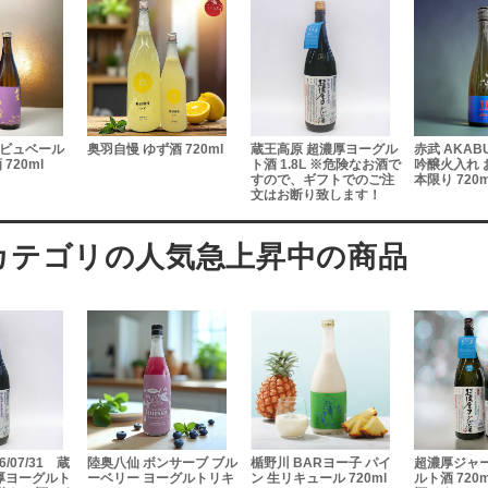
urビュベール
奥羽自慢 ゆず酒 720ml
蔵王高原 超濃厚ヨーグル
赤武 AKAB
720ml
ト酒 1.8L ※危険なお酒で
吟醸火入れ 
すので、ギフトでのご注
本限り 720m
文はお断り致します！
/07/31 蔵
陸奥八仙 ボンサーブ ブル
楯野川 BARヨー子 パイ
超濃厚ジャ
厚ヨーグルト
ーベリー ヨーグルトリキ
ン 生リキュール 720ml
ルト酒 720