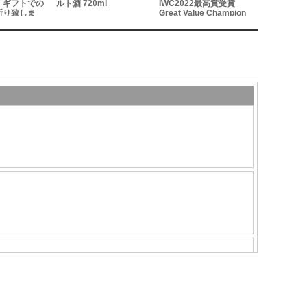
、ギフトでの
ルト酒 720ml
IWC2022最高賞受賞
断り致しま
Great Value Champion
Sake