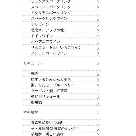
フランススパークリング
スペインスパークリング
イタリアスパークリング
スパークリングワイン
チリワイン
北南米、アフリカ他
ドイツワイン
オセアニアワイン
りんごシードル、いちごワイン
ノンアルコールワイン
リキュール
梅酒
ゆずレモンみかんカボス
梨、りんご、ブルーベリー
ヨーグルト酒、紅茶酒
楯野川リキュール
薬用酒
本格焼酎
青森県産長いも焼酎
芋・麦焼酎 野海棠のかいどう
芋焼酎 明るい農村