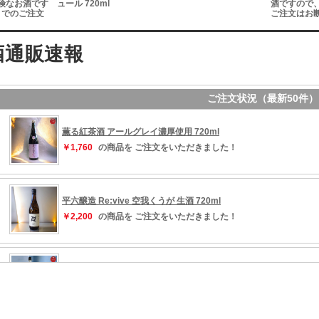
※危険なお酒です
ュール 720ml
酒ですので
トでのご注文
ご注文はお
します！
す！