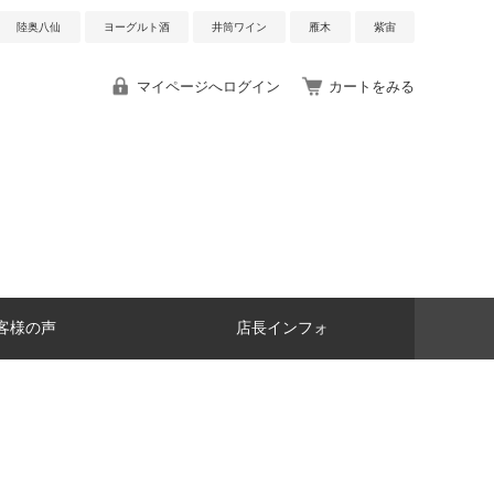
陸奥八仙
ヨーグルト酒
井筒ワイン
雁木
紫宙
マイページへログイン
カートをみる
客様の声
店長インフォ