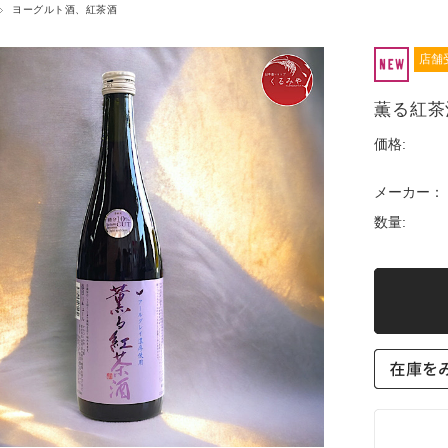
ヨーグルト酒、紅茶酒
店舗
薫る紅茶
価格:
メーカー：
数量: