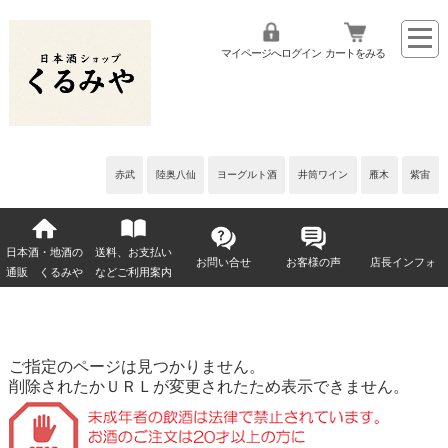
マイページへログイン
カートをみる
赤武
陸奥八仙
ヨーグルト酒
井筒ワイン
雁木
紫宙
日本酒・地酒の
送料、お支払い
お問い合せ
お客様の声
店長インフォ
通販 くるみや
などご利用案内
ご指定のページは見つかりません。
削除されたかＵＲＬが変更されたため表示できません。