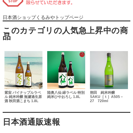
日本酒ショップくるみやトップページ
米
紫宙 パイナップルラベ
陸奥八仙 緑ラベル 特別
朔田 純米吟醸
焼
ル 純米吟醸 無濾過生原
純米ひやおろし 1.8L
SAKU［ｔ］A505－
酒 秋田酒こまち 1.8L
27 720ml