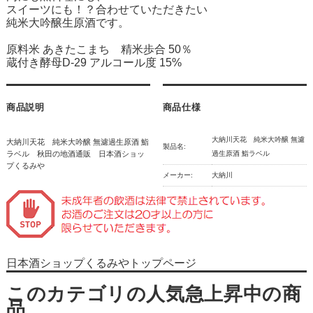
スイーツにも！？合わせていただきたい
純米大吟醸生原酒です。
原料米 あきたこまち 精米歩合 50％
蔵付き酵母D-29 アルコール度 15%
商品説明
商品仕様
大納川天花 純米大吟醸 無濾
大納川天花 純米大吟醸 無濾過生原酒 鮨
製品名:
ラベル 秋田の地酒通販 日本酒ショッ
過生原酒 鮨ラベル
プくるみや
メーカー:
大納川
日本酒ショップくるみやトップページ