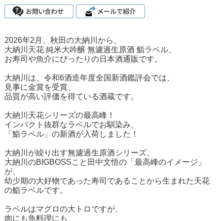
2026年2月、秋田の大納川から、
大納川天花 純米大吟醸 無濾過生原酒 鮨ラベル、
お寿司や魚介にぴったりの日本酒通販です。
大納川は、令和6酒造年度全国新酒鑑評会では、
見事に金賞を受賞、
品質が高い評価を得ている酒蔵です。
大納川天花シリーズの最高峰！
インパクト抜群なラベルでお馴染み、
「鮨ラベル」の新酒が入荷しました！
大納川が繰り出す無濾過生原酒シリーズ、
大納川のBIGBOSSこと田中文悟の「最高峰のイメージ」
が、
幼少期の大好物であった寿司であることから生まれた天花
の鮨ラベルです。
ラベルはマグロの大トロですが、
肉にも魚料理にも、