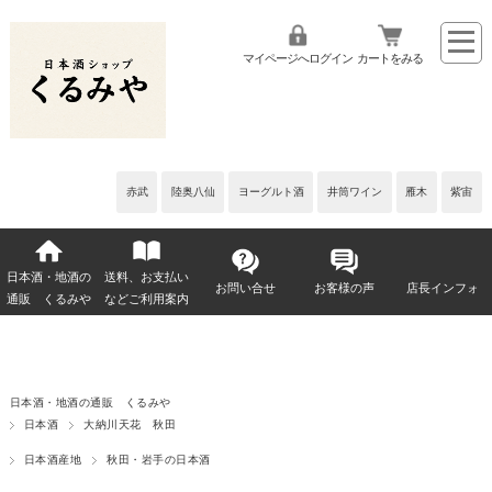
マイページへログイン
カートをみる
赤武
陸奥八仙
ヨーグルト酒
井筒ワイン
雁木
紫宙
日本酒・地酒の
送料、お支払い
お問い合せ
お客様の声
店長インフォ
通販 くるみや
などご利用案内
日本酒・地酒の通販 くるみや
日本酒
大納川天花 秋田
日本酒産地
秋田・岩手の日本酒