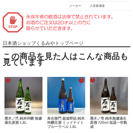
メーカー:
八百新酒造
日本酒ショップくるみやトップページ
雁木ノ弐 純米吟醸 無濾
角右衛門 超速即詰 純米
雁木ノ壱 純米無濾過生
過生原酒 1.8L
吟醸生酒 ミッドナイト
原酒 720ml 低温一年熟
ブルーラベル 1.8L
成