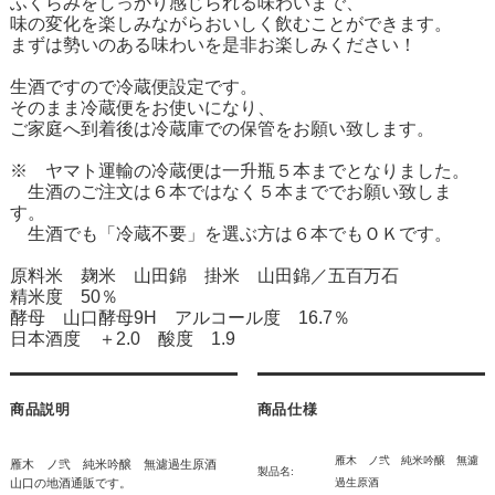
ふくらみをしっかり感じられる味わいまで、
味の変化を楽しみながらおいしく飲むことができます。
まずは勢いのある味わいを是非お楽しみください！
生酒ですので冷蔵便設定です。
そのまま冷蔵便をお使いになり、
ご家庭へ到着後は冷蔵庫での保管をお願い致します。
※ ヤマト運輸の冷蔵便は一升瓶５本までとなりました。
生酒のご注文は６本ではなく５本まででお願い致しま
す。
生酒でも「冷蔵不要」を選ぶ方は６本でもＯＫです。
原料米 麹米 山田錦 掛米 山田錦／五百万石
精米度 50％
酵母 山口酵母9H アルコール度 16.7％
日本酒度 ＋2.0 酸度 1.9
商品説明
商品仕様
雁木 ノ弐 純米吟醸 無濾
雁木 ノ弐 純米吟醸 無濾過生原酒
製品名:
山口の地酒通販です。
過生原酒