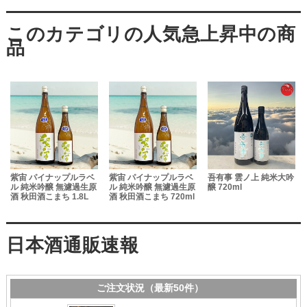
紫宙 パイナップルラベ
紫宙 パイナップルラベ
吾有事 雲ノ上 純米大吟
L
ル 純米吟醸 無濾過生原
ル 純米吟醸 無濾過生原
醸 720ml
酒 秋田酒こまち 1.8L
酒 秋田酒こまち 720ml