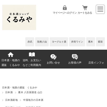
マイページへログイン
カートをみる
赤武
陸奥八仙
ヨーグルト酒
井筒ワイン
雁木
紫宙
日本酒・地酒の
送料、お支払い
お問い合せ
お客様の声
店長インフォ
通販 くるみや
などご利用案内
日本酒・地酒の通販 くるみや
日本酒
雁木 八百新酒造 山口
日本酒産地
中国地方の日本酒