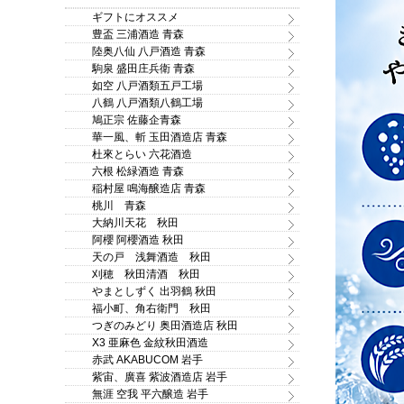
ギフトにオススメ
豊盃 三浦酒造 青森
陸奥八仙 八戸酒造 青森
駒泉 盛田庄兵衛 青森
如空 八戸酒類五戸工場
八鶴 八戸酒類八鶴工場
鳩正宗 佐藤企青森
華一風、斬 玉田酒造店 青森
杜來とらい 六花酒造
六根 松緑酒造 青森
稲村屋 鳴海醸造店 青森
桃川 青森
大納川天花 秋田
阿櫻 阿櫻酒造 秋田
天の戸 浅舞酒造 秋田
刈穂 秋田清酒 秋田
やまとしずく 出羽鶴 秋田
福小町、角右衛門 秋田
つぎのみどり 奥田酒造店 秋田
X3 亜麻色 金紋秋田酒造
赤武 AKABUCOM 岩手
紫宙、廣喜 紫波酒造店 岩手
無涯 空我 平六醸造 岩手