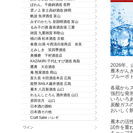
ぽわん。千曲錦酒造 長野
雲ノ上 富士高砂酒造 静岡
帆波 魚津酒造 富山
みずのかたち 皇国晴酒造 富山
るみ子の酒 森喜酒造場 三重
雑賀 九重雑賀 和歌山
桃の滴 松本酒造 京都
春鹿 白滴 今西清兵衛商店 奈良
えみしき 笑四季酒造
奥播磨 下村酒造店
KAZAKIRI 千代むすび酒造 鳥取
2026年
鷹勇 大谷酒造
雁木がん
庵 熊屋酒造 岡山
ブルーボ
富久長 今田酒造本店 広島
龍勢 BAILA 藤井酒造 広島
各蔵から
雁木 八百新酒造 山口
強烈な発
れもんしとろん 酒井酒造 山口
いろいろ
原田弦月 山口
炭酸ガス
日本酒の酒粕
おいしく
日本酒その他
Craft Sake ハレギ
雁木の活
試作を重
ワイン
キャップ