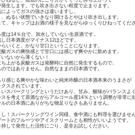
が発生します。でも吹き出さない程度で止まります。
瓶によってガスの強さは違いますし、
り、ぬるい状態でいきなり開けるとやはり吹き出します。
して、キャップはお酒の様子を見ながらゆっくりひねってくだ
ル度は14％台で、加水していない生原酒です。
残し日本酒度がマイナス12ほどです。
からいくと、かなり甘口ということになります。
炭酸ガスの爽快感とで甘口には感じず爽やかに飲めます。
ていないから薄くない！
立ち上がる炭酸ガスは発酵時に自然に発生するもので、
ものではありません。自然なままの日本酒です。
ちり感じる爽やかな味わいと純米吟醸の日本酒本来のうまさが
ックスされています。
まいスパークリングというだけあり、甘み、酸味がバランスよ
ンスを考えて原酒ながらアルコール度14％という調整が非常に
ールの日本酒にありがちな物足りなさもありません。
よし！スパークリングワイン同様、食中酒にも料理を選びませ
ザートのフルーツやアイスクリームとも相性がいいようです。
を持して発売した活性にごり、是非お試しください。