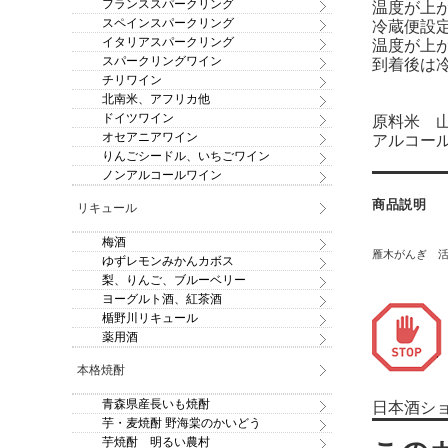
フランススパークリング
温度が上
スペインスパークリング
冷蔵便設
イタリアスパークリング
温度が上
スパークリングワイン
到着後は
チリワイン
北南米、アフリカ他
ドイツワイン
原料米 山
オセアニアワイン
アルコール
りんごシードル、いちごワイン
ノンアルコールワイン
商品説明
リキュール
梅酒
雁木がんぎ 
ゆずレモンみかんカボス
梨、りんご、ブルーベリー
ヨーグルト酒、紅茶酒
楯野川リキュール
薬用酒
本格焼酎
青森県産長いも焼酎
日本酒シ
芋・麦焼酎 野海棠のかいどう
芋焼酎 明るい農村