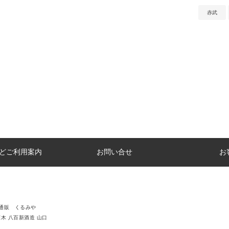
赤武
どご利用案内
お問い合せ
お
通販 くるみや
雁木 八百新酒造 山口