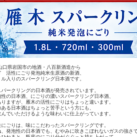
、山口県岩国市の地酒・八百新酒造から
ぎ 活性にごり発泡純米生原酒の新酒、
トル入りのスパークリング日本酒です。
スパークリングの日本酒が発売されています。
泡性の日本酒、にごりの濃いスパークリング日本酒、
ありますが、雁木の活性にごりはちょっと違います。
のある日本酒はちょっと苦手という方にも、
飲んでいただけるような味わいに仕上がっています。
性にごりは、味にこだわったスパークリングです。
ね、発泡性の日本酒でも、むやみに吹きこぼれないガスの強さ
をひねると、瓶底のにごり分がぐぐっと持ち上がって