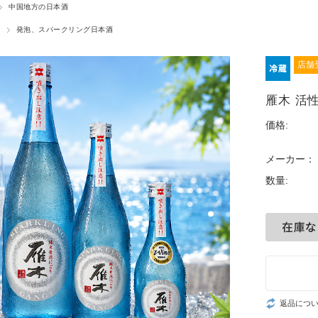
中国地方の日本酒
発泡、スパークリング日本酒
店舗
雁木 活
価格:
メーカー：
数量:
返品につ