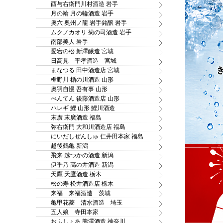
酉与右衛門川村酒造 岩手
月の輪 月の輪酒造 岩手
奥六 奥州ノ龍 岩手銘醸 岩手
ムクノカオリ 菊の司酒造 岩手
南部美人 岩手
愛宕の松 新澤醸造 宮城
日高見 平孝酒造 宮城
まなつる 田中酒造店 宮城
楯野川 楯の川酒造 山形
奥羽自慢 吾有事 山形
べんてん 後藤酒造店 山形
ハレギ 鯉 山形 鯉川酒造
末廣 末廣酒造 福島
弥右衛門 大和川酒造店 福島
にいだしぜんしゅ 仁井田本家 福島
越後鶴亀 新潟
飛来 越つかの酒造 新潟
伊乎乃 高の井酒造 新潟
天鷹 天鷹酒造 栃木
松の寿 松井酒造店 栃木
来福 来福酒造 茨城
亀甲花菱 清水酒造 埼玉
五人娘 寺田本家
おふしょあ 熊澤酒造 神奈川