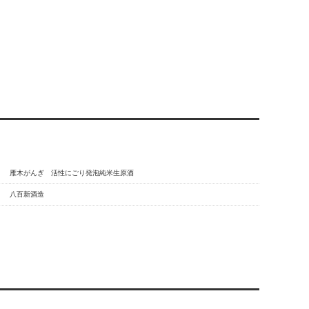
雁木がんぎ 活性にごり発泡純米生原酒
八百新酒造