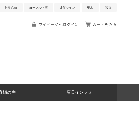
陸奥八仙
ヨーグルト酒
井筒ワイン
雁木
紫宙
マイページへログイン
カートをみる
客様の声
店長インフォ