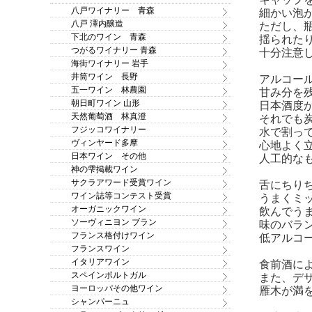
八戸ワイナリー 青森
細かい泡
八戸 澤内醸造
ただし、
下北のワイン 青森
揺られた
つがるワイナリー 青森
十分注意
海街ワイナリー 岩手
井筒ワイン 長野
アルコー
五一ワイン 林農園
甘み分を
朝日町ワイン 山形
日本酒度
天然葡萄酒 林真澄
それでも
フジッコワイナリー
水で割っ
ヴィンヤード多摩
心地よく
日本ワイン その他
人工的な
神の雫掲載ワイン
サクラアワード受賞ワイン
舌にちり
ワイン誌等コンテスト受賞
うまくミ
オーガニックワイン
飲んでう
ソーヴィニヨン ブラン
味のバラ
フランス格付けワイン
低アルコ
フランスワイン
イタリアワイン
食前酒に
スペインポルトガル
また、デ
ヨーロッパその他ワイン
雁木が満
シャンパーニュ