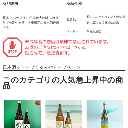
商品説明
商品仕様
雁木 スパークリング 純米大吟
雁木 スパークリング 純米大吟醸 しぼり
製品名:
たて発泡生原酒 冬季限定の日本酒通販
醸 しぼりたて発泡生原酒
です。
メーカー:
八百新酒造
日本酒ショップくるみやトップページ