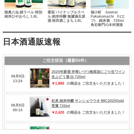
陸奥八仙 緑ラベル 特別
紫宙 パイナップルラベ
福小町 Junmai
純米ひやおろし 1.8L
ル 純米吟醸 無濾過生原
Fukukomachi F.(エ
酒 秋田酒こまち 1.8L
フ) 純米酒 720ml
の
角右衛門の木村酒造