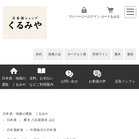
マイページへログイン
カートをみる
赤武
陸奥八仙
ヨーグルト酒
井筒ワイン
雁木
紫宙
日本酒・地酒の
送料、お支払い
お問い合せ
お客様の声
店長インフォ
通販 くるみや
などご利用案内
日本酒・地酒の通販 くるみや
日本酒
雁木 八百新酒造 山口
日本酒産地
中国地方の日本酒