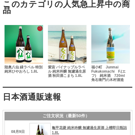
陸奥八仙 緑ラベル 特別
紫宙 パイナップルラベ
福小町 Junmai
純米ひやおろし 1.8L
ル 純米吟醸 無濾過生原
Fukukomachi F.(エ
酒 秋田酒こまち 1.8L
フ) 純米酒 720ml
の
角右衛門の木村酒造