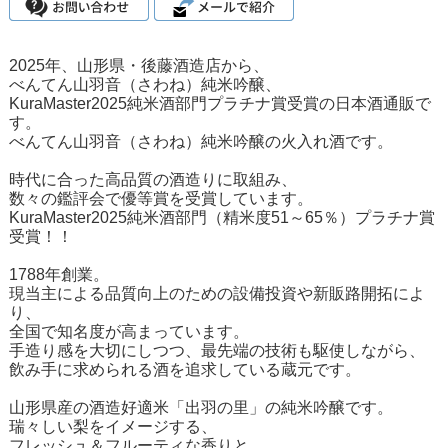
2025年、山形県・後藤酒造店から、
べんてん山羽音（さわね）純米吟醸、
KuraMaster2025純米酒部門プラチナ賞受賞の日本酒通販で
す。
べんてん山羽音（さわね）純米吟醸の火入れ酒です。
時代に合った高品質の酒造りに取組み、
数々の鑑評会で優等賞を受賞しています。
KuraMaster2025純米酒部門（精米度51～65％）プラチナ賞
受賞！！
1788年創業。
現当主による品質向上のための設備投資や新販路開拓によ
り、
全国で知名度が高まっています。
手造り感を大切にしつつ、最先端の技術も駆使しながら、
飲み手に求められる酒を追求している蔵元です。
山形県産の酒造好適米「出羽の里」の純米吟醸です。
瑞々しい梨をイメージする、
フレッシュ＆フルーティな香りと、