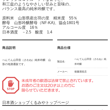
和三盆のようなやさしい甘みと旨味の、
バランス最高の純米吟醸です。
原料米 山形県産出羽の里 精米度 55％
酵母 山形吟醸酵母（NF-KA)、協会1801号
アルコール度 16％
日本酒度 －2.5 酸度 1.4
商品説明
商品仕様
べんてん山羽音（さわね）純
べんてん山羽音（さわね）純米吟醸 山
製品名:
形の地酒通販です。
米吟醸
メーカー:
後藤酒造店
日本酒ショップくるみやトップページ