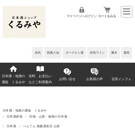
マイページへログイン
カートをみる
赤武
陸奥八仙
ヨーグルト酒
井筒ワイン
雁木
紫宙
日本酒・地酒の
送料、お支払い
お問い合せ
お客様の声
店長インフォ
通販 くるみや
などご利用案内
日本酒・地酒の通販 くるみや
日本酒産地
宮城・山形・福島の日本酒
日本酒
べんてん 後藤酒造店 山形