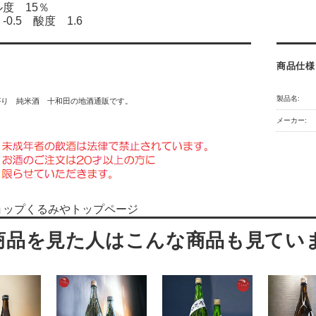
度 15％
0.5 酸度 1.6
商品仕様
製品名:
がり 純米酒 十和田の地酒通販です。
メーカー:
ョップくるみやトップページ