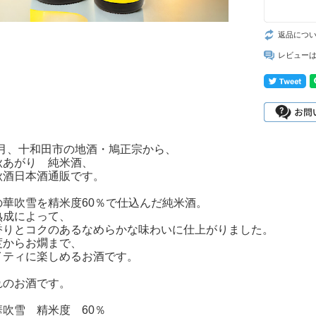
返品につ
レビュー
10月、十和田市の地酒・鳩正宗から、
秋あがり 純米酒、
秋酒日本酒通販です。
の華吹雪を精米度60％で仕込んだ純米酒。
熟成によって、
香りとコクのあるなめらかな味わいに仕上がりました。
度からお燗まで、
イティに楽しめるお酒です。
れのお酒です。
吹雪 精米度 60％