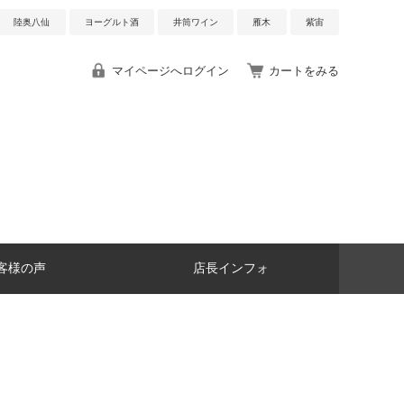
陸奥八仙
ヨーグルト酒
井筒ワイン
雁木
紫宙
マイページへログイン
カートをみる
客様の声
店長インフォ