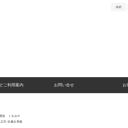
赤武
どご利用案内
お問い合せ
お
通販 くるみや
鳩正宗 佐藤企青森