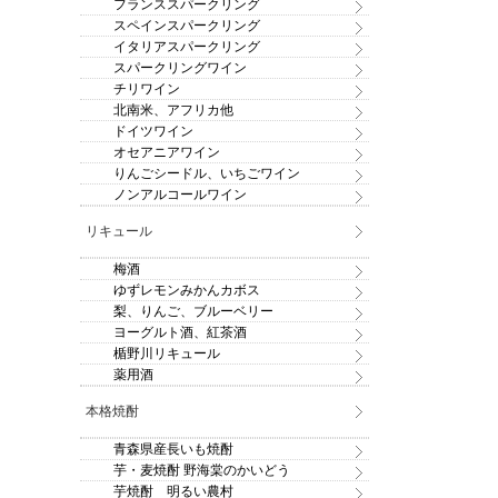
フランススパークリング
スペインスパークリング
イタリアスパークリング
スパークリングワイン
チリワイン
北南米、アフリカ他
ドイツワイン
オセアニアワイン
りんごシードル、いちごワイン
ノンアルコールワイン
リキュール
梅酒
ゆずレモンみかんカボス
梨、りんご、ブルーベリー
ヨーグルト酒、紅茶酒
楯野川リキュール
薬用酒
本格焼酎
青森県産長いも焼酎
芋・麦焼酎 野海棠のかいどう
芋焼酎 明るい農村