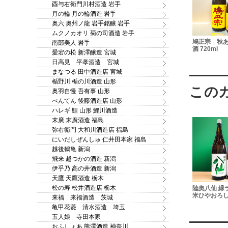
酉与右衛門川村酒造 岩手
月の輪 月の輪酒造 岩手
奥六 奥州ノ龍 岩手銘醸 岩手
ムクノカオリ 菊の司酒造 岩手
み 特別純米酒
豊盃 夏ブルー 純米吟醸
末廣 夏酒 純米吟醸
鳩正宗 秋
南部美人 岩手
720ml
1.8L
酒 720ml
愛宕の松 新澤醸造 宮城
日高見 平孝酒造 宮城
まなつる 田中酒造店 宮城
楯野川 楯の川酒造 山形
奥羽自慢 吾有事 山形
べんてん 後藤酒造店 山形
ハレギ 鯉 山形 鯉川酒造
末廣 末廣酒造 福島
弥右衛門 大和川酒造店 福島
にいだしぜんしゅ 仁井田本家 福島
越後鶴亀 新潟
飛来 越つかの酒造 新潟
伊乎乃 高の井酒造 新潟
天鷹 天鷹酒造 栃木
松の寿 松井酒造店 栃木
ンサーブ ブル
米と麦の酒
陸奥八仙 V1116 ワイン酵
陸奥八仙 緑
ーグルトリキ
「BEIBACK」MORITA
母仕込み 720ml
米ひやおろし 
来福 来福酒造 茨城
l
SHOUBÉ LAB 720ml
亀甲花菱 清水酒造 埼玉
五人娘 寺田本家
おふしょあ 熊澤酒造 神奈川