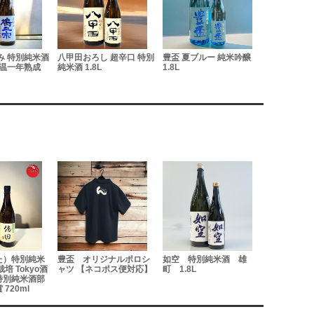
み 特別純米酒
八甲田おろし 超辛口 特別
豊盃 夏ブルー 純米吟醸
如空 特別
 低温一年熟成
純米酒 1.8L
1.8L
町 1.8L
た）特別純米
豊盃 オリジナルポロシ
如空 特別純米酒 雄
如空 純米吟
培 Tokyo酒
ャツ 【ネコポス便対応】
町 1.8L
火入れ 720m
特別純米酒部
720ml