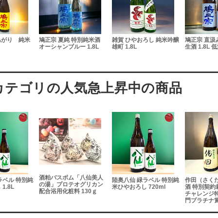
あがり 純米
鳩正宗 夏純 特別純米酒
雑賀 ひやおろし 純米吟醸
鳩正宗 直汲
オーシャンブルー 1.8L
雄町 1.8L
生酒 1.8L
酒粕バスボム「八仙美人
ラベル 特別純
陸奥八仙 緑ラベル 特別純
作田（さく
の湯」プロテオグリカン
1.8L
米ひやおろし 720ml
酒 特別契約栽
配合浴用化粧料 130ｇ
チャレンジ
門プラチナ賞 