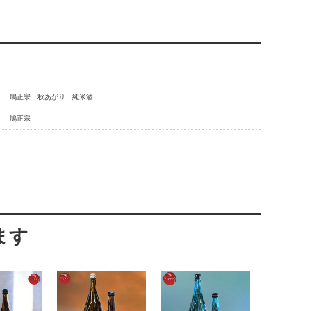
鳩正宗 秋あがり 純米酒
鳩正宗