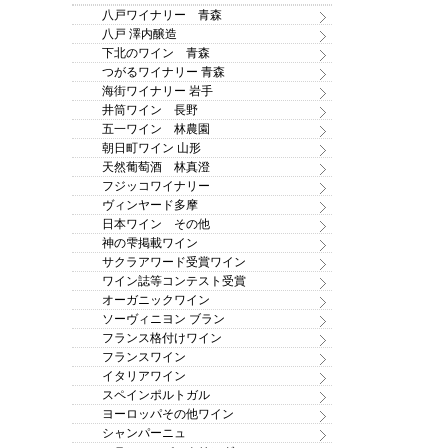
八戸ワイナリー 青森
八戸 澤内醸造
下北のワイン 青森
つがるワイナリー 青森
海街ワイナリー 岩手
井筒ワイン 長野
五一ワイン 林農園
朝日町ワイン 山形
天然葡萄酒 林真澄
フジッコワイナリー
ヴィンヤード多摩
日本ワイン その他
神の雫掲載ワイン
サクラアワード受賞ワイン
ワイン誌等コンテスト受賞
オーガニックワイン
ソーヴィニヨン ブラン
フランス格付けワイン
フランスワイン
イタリアワイン
スペインポルトガル
ヨーロッパその他ワイン
シャンパーニュ