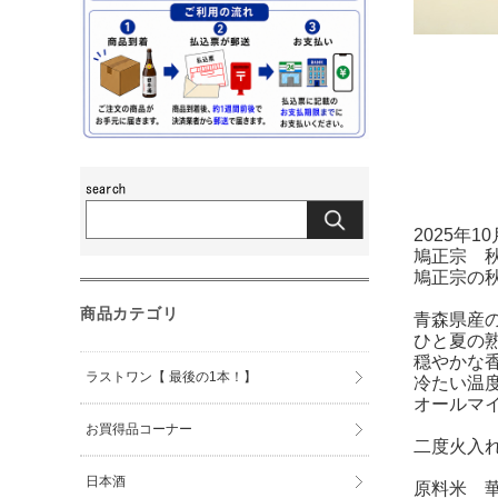
2025年
鳩正宗 
鳩正宗の
商品カテゴリ
青森県産
ひと夏の
穏やかな
ラストワン【 最後の1本！】
冷たい温
オールマ
お買得品コーナー
二度火入
日本酒
原料米 華