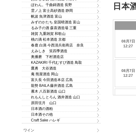
ぽわん。千曲錦酒造 長野
雲ノ上 富士高砂酒造 静岡
帆波 魚津酒造 富山
みずのかたち 皇国晴酒造 富山
るみ子の酒 森喜酒造場 三重
雑賀 九重雑賀 和歌山
桃の滴 松本酒造 京都
春鹿 白滴 今西清兵衛商店 奈良
えみしき 笑四季酒造
奥播磨 下村酒造店
KAZAKIRI 千代むすび酒造 鳥取
鷹勇 大谷酒造
庵 熊屋酒造 岡山
富久長 今田酒造本店 広島
龍勢 BAILA 藤井酒造 広島
雁木 八百新酒造 山口
れもんしとろん 酒井酒造 山口
原田弦月 山口
日本酒の酒粕
日本酒その他
Craft Sake ハレギ
ワイン