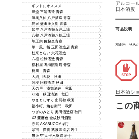
アルコール
ギフトにオススメ
日本酒度 -
豊盃 三浦酒造 青森
陸奥八仙 八戸酒造 青森
駒泉 盛田庄兵衛 青森
商品説明
如空 八戸酒類五戸工場
八鶴 八戸酒類八鶴工場
鳩正宗 佐藤企青森
鳩正宗 秋あ
華一風、斬 玉田酒造店 青森
杜來とらい 六花酒造
六根 松緑酒造 青森
稲村屋 鳴海醸造店 青森
桃川 青森
大納川天花 秋田
阿櫻 阿櫻酒造 秋田
天の戸 浅舞酒造 秋田
日本酒シ
刈穂 秋田清酒 秋田
やまとしずく 出羽鶴 秋田
福小町、角右衛門 秋田
つぎのみどり 奥田酒造店 秋田
X3 亜麻色 金紋秋田酒造
赤武 AKABUCOM 岩手
紫宙、廣喜 紫波酒造店 岩手
無涯 空我 平六醸造 岩手