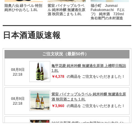
陸奥八仙 緑ラベル 特別
紫宙 パイナップルラベ
福小町 Junmai
純米ひやおろし 1.8L
ル 純米吟醸 無濾過生原
Fukukomachi F.(エ
酒 秋田酒こまち 1.8L
フ) 純米酒 720ml
の
角右衛門の木村酒造