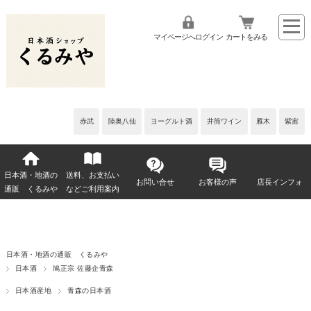
マイページへログイン
カートをみる
赤武
陸奥八仙
ヨーグルト酒
井筒ワイン
雁木
紫宙
日本酒・地酒の
送料、お支払い
お問い合せ
お客様の声
店長インフォ
通販 くるみや
などご利用案内
日本酒・地酒の通販 くるみや
日本酒
鳩正宗 佐藤企青森
日本酒産地
青森の日本酒