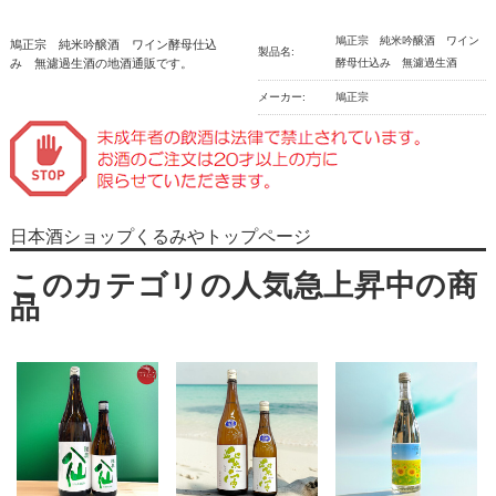
鳩正宗 純米吟醸酒 ワイン
鳩正宗 純米吟醸酒 ワイン酵母仕込
製品名:
み 無濾過生酒の地酒通販です。
酵母仕込み 無濾過生酒
メーカー:
鳩正宗
日本酒ショップくるみやトップページ