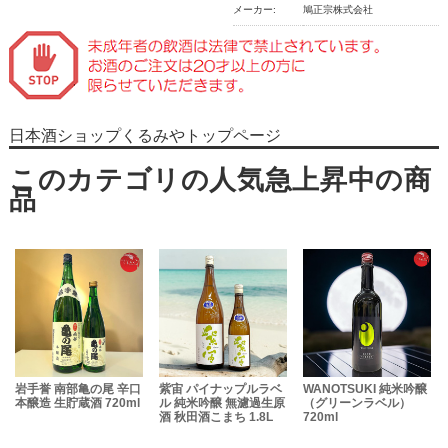
メーカー:
鳩正宗株式会社
日本酒ショップくるみやトップページ
岩手誉 南部亀の尾 辛口
紫宙 パイナップルラベ
WANOTSUKI 純米吟醸
本醸造 生貯蔵酒 720ml
ル 純米吟醸 無濾過生原
（グリーンラベル）
酒 秋田酒こまち 1.8L
720ml