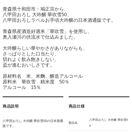
青森県十和田市・鳩正宗から、
八甲田おろし 大吟醸 華吹雪50、
八甲田おろしラベルお手頃大吟醸の日本酒通販です。
青森県産酒造好適米「華吹雪」を使用し、
奥入瀬川の伏流水で仕込みました。
大吟醸らしい華やかさがありながらも、
さっぱりとした口当たり、
切れよく飲み飽きしない、
盃が進むおいしさです。
原材料名 米、米麴、醸造アルコール
原料米 華吹雪 精米度 50％
アルコール 15％
商品説明
商品仕様
八甲田おろし 大吟醸 華吹雪5
八甲田おろし 大吟醸 華吹雪50の日本酒通
製品名:
販です。
0