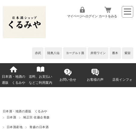
マイページへログイン
カートをみる
赤武
陸奥八仙
ヨーグルト酒
井筒ワイン
雁木
紫宙
日本酒・地酒の
送料、お支払い
お問い合せ
お客様の声
店長インフォ
通販 くるみや
などご利用案内
日本酒・地酒の通販 くるみや
日本酒
鳩正宗 佐藤企青森
日本酒産地
青森の日本酒