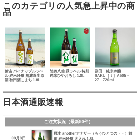
ナップルラベ
陸奥八仙 緑ラベル 特別
朔田 純米吟醸
岩手誉 南部亀
醸 無濾過生原
純米ひやおろし 1.8L
SAKU［ｔ］A505－
本醸造 生貯蔵酒
まち 1.8L
27 720ml