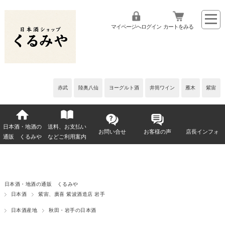
マイページへログイン
カートをみる
赤武
陸奥八仙
ヨーグルト酒
井筒ワイン
雁木
紫宙
日本酒・地酒の
送料、お支払い
お問い合せ
お客様の声
店長インフォ
通販 くるみや
などご利用案内
日本酒・地酒の通販 くるみや
日本酒
紫宙、廣喜 紫波酒造店 岩手
日本酒産地
秋田・岩手の日本酒