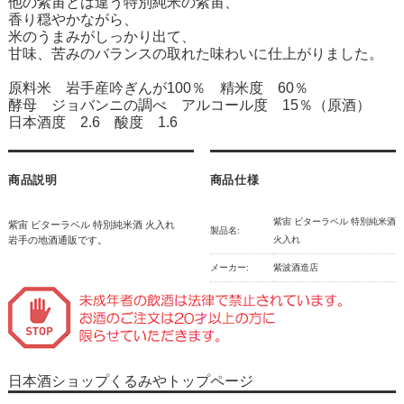
他の紫宙とは違う特別純米の紫宙、
香り穏やかながら、
米のうまみがしっかり出て、
甘味、苦みのバランスの取れた味わいに仕上がりました。
原料米 岩手産吟ぎんが100％ 精米度 60％
酵母 ジョバンニの調べ アルコール度 15％（原酒）
日本酒度 2.6 酸度 1.6
商品説明
商品仕様
紫宙 ビターラベル 特別純米酒
紫宙 ビターラベル 特別純米酒 火入れ
製品名:
岩手の地酒通販です。
火入れ
メーカー:
紫波酒造店
日本酒ショップくるみやトップページ