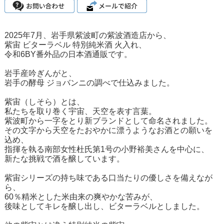
2025年7月、岩手県紫波町の紫波酒造店から、
紫宙 ビターラベル 特別純米酒 火入れ、
令和6BY番外品の日本酒通販です。
岩手産吟ぎんがと、
岩手の酵母 ジョバンニの調べで仕込みました。
紫宙（しそら）とは、
私たちを取り巻く宇宙、天空を表す言葉。
紫波町から一字をとり新ブランドとして命名されました。
その文字から天空をたおやかに漂うようなお酒との願いを
込め、
指揮を執る南部女性杜氏第1号の小野裕美さんを中心に、
新たな挑戦で酒を醸しています。
紫宙シリーズの持ち味である口当たりの優しさを備えなが
ら、
60％精米とした米由来の爽やかな苦みが、
後味としてキレを醸し出し、ビターラベルとしました。