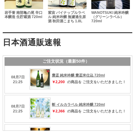
岩手誉 南部亀の尾 辛口
紫宙 パイナップルラベ
WANOTSUKI 純米吟醸
本醸造 生貯蔵酒 720ml
ル 純米吟醸 無濾過生原
（グリーンラベル）
酒 秋田酒こまち 1.8L
720ml