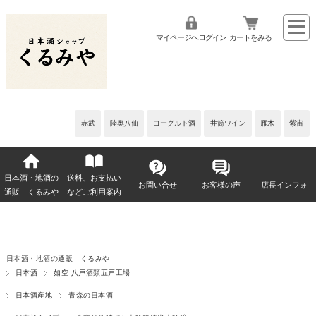
マイページへログイン
カートをみる
赤武
陸奥八仙
ヨーグルト酒
井筒ワイン
雁木
紫宙
日本酒・地酒の
送料、お支払い
お問い合せ
お客様の声
店長インフォ
通販 くるみや
などご利用案内
日本酒・地酒の通販 くるみや
日本酒
如空 八戸酒類五戸工場
日本酒産地
青森の日本酒