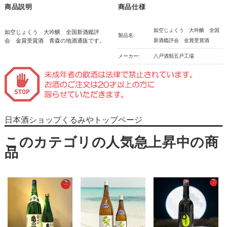
商品説明
商品仕様
如空じょくう 大吟醸 全国
如空じょくう 大吟醸 全国新酒鑑評
製品名:
会 金賞受賞酒 青森の地酒通販です。
新酒鑑評会 金賞受賞酒
メーカー:
八戸酒類五戸工場
日本酒ショップくるみやトップページ