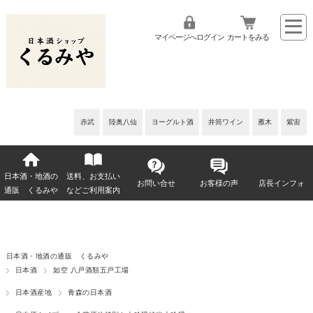
マイページへログイン
カートをみる
赤武
陸奥八仙
ヨーグルト酒
井筒ワイン
雁木
紫宙
日本酒・地酒の
送料、お支払い
お問い合せ
お客様の声
店長インフォ
通販 くるみや
などご利用案内
日本酒・地酒の通販 くるみや
日本酒
如空 八戸酒類五戸工場
日本酒産地
青森の日本酒