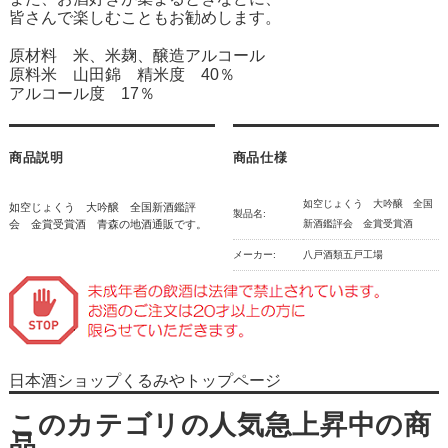
皆さんで楽しむこともお勧めします。
原材料 米、米麹、醸造アルコール
原料米 山田錦 精米度 40％
アルコール度 17％
商品説明
商品仕様
如空じょくう 大吟醸 全国
如空じょくう 大吟醸 全国新酒鑑評
製品名:
会 金賞受賞酒 青森の地酒通販です。
新酒鑑評会 金賞受賞酒
メーカー:
八戸酒類五戸工場
日本酒ショップくるみやトップページ