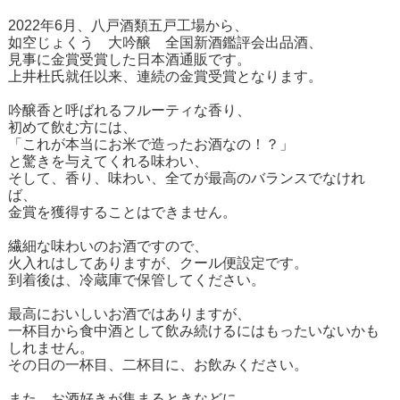
2022年6月、八戸酒類五戸工場から、
如空じょくう 大吟醸 全国新酒鑑評会出品酒、
見事に金賞受賞した日本酒通販です。
上井杜氏就任以来、連続の金賞受賞となります。
吟醸香と呼ばれるフルーティな香り、
初めて飲む方には、
「これが本当にお米で造ったお酒なの！？」
と驚きを与えてくれる味わい、
そして、香り、味わい、全てが最高のバランスでなけれ
ば、
金賞を獲得することはできません。
繊細な味わいのお酒ですので、
火入れはしてありますが、クール便設定です。
到着後は、冷蔵庫で保管してください。
最高においしいお酒ではありますが、
一杯目から食中酒として飲み続けるにはもったいないかも
しれません。
その日の一杯目、二杯目に、お飲みください。
また、お酒好きが集まるときなどに、