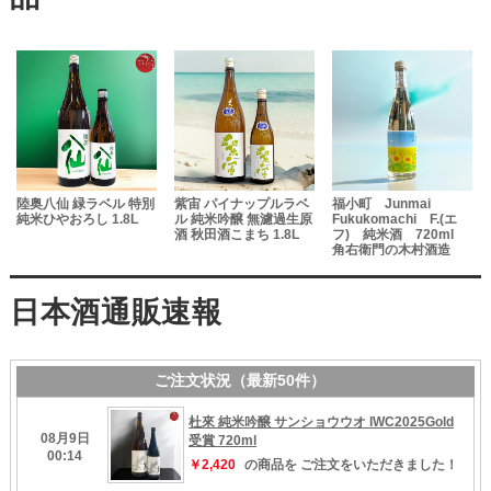
陸奥八仙 緑ラベル 特別
紫宙 パイナップルラベ
福小町 Junmai
純米ひやおろし 1.8L
ル 純米吟醸 無濾過生原
Fukukomachi F.(エ
酒 秋田酒こまち 1.8L
フ) 純米酒 720ml
の
角右衛門の木村酒造