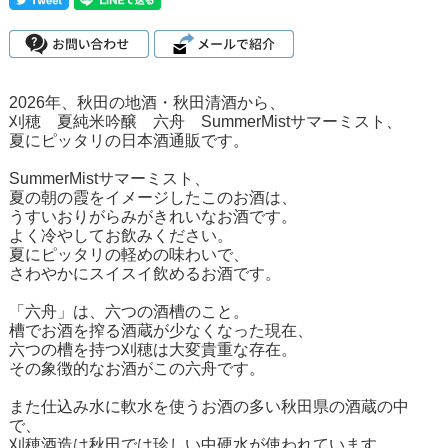
2026年、秋田の地酒・秋田清酒から、
刈穂 夏純米吟醸 六舟 SummerMistサマーミスト、
夏にピッタリの日本酒通販です。
SummerMistサマーミスト、
夏の朝の霞をイメージしたこのお酒は、
うすいおりがらみがきれいなお酒です。
よく冷やしてお飲みください。
夏にピッタリの軽めの味わいで、
さわやかにスイスイ飲めるお酒です。
「六舟」は、六つの酒槽のこと。
槽でお酒を搾る酒蔵が少なくなった現在、
六つの槽を持つ刈穂は大変貴重な存在。
その象徴的なお酒がこの六舟です。
また仕込み水に軟水を使うお酒の多い秋田県の酒蔵の中
で、
刈穂酒造は秋田では珍しい中硬水が使われています。