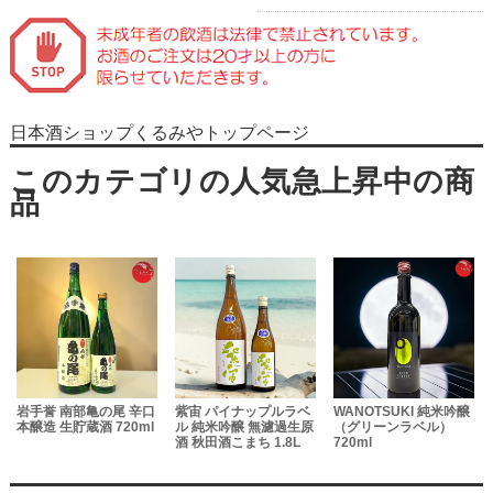
日本酒ショップくるみやトップページ
岩手誉 南部亀の尾 辛口
紫宙 パイナップルラベ
WANOTSUKI 純米吟醸
本醸造 生貯蔵酒 720ml
ル 純米吟醸 無濾過生原
（グリーンラベル）
酒 秋田酒こまち 1.8L
720ml