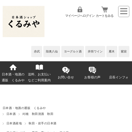
マイページへログイン
カートをみる
赤武
陸奥八仙
ヨーグルト酒
井筒ワイン
雁木
紫宙
日本酒・地酒の
送料、お支払い
お問い合せ
お客様の声
店長インフォ
通販 くるみや
などご利用案内
日本酒・地酒の通販 くるみや
日本酒
刈穂 秋田清酒 秋田
日本酒産地
秋田・岩手の日本酒