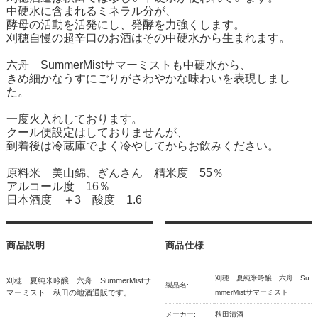
中硬水に含まれるミネラル分が、
酵母の活動を活発にし、発酵を力強くします。
刈穂自慢の超辛口のお酒はその中硬水から生まれます。
六舟 SummerMistサマーミストも中硬水から、
きめ細かなうすにごりがさわやかな味わいを表現しまし
た。
一度火入れしております。
クール便設定はしておりませんが、
到着後は冷蔵庫でよく冷やしてからお飲みください。
原料米 美山錦、ぎんさん 精米度 55％
アルコール度 16％
日本酒度 ＋3 酸度 1.6
商品説明
商品仕様
刈穂 夏純米吟醸 六舟 Su
刈穂 夏純米吟醸 六舟 SummerMistサ
製品名:
マーミスト 秋田の地酒通販です。
mmerMistサマーミスト
メーカー:
秋田清酒