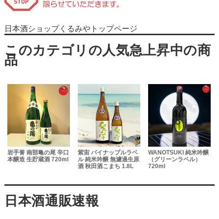
日本酒ショップくるみやトップページ
岩手誉 南部亀の尾 辛口
紫宙 パイナップルラベ
WANOTSUKI 純米吟醸
本醸造 生貯蔵酒 720ml
ル 純米吟醸 無濾過生原
（グリーンラベル）
酒 秋田酒こまち 1.8L
720ml