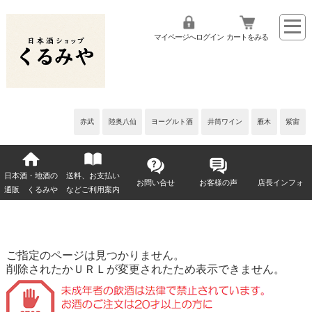
マイページへログイン
カートをみる
赤武
陸奥八仙
ヨーグルト酒
井筒ワイン
雁木
紫宙
日本酒・地酒の
送料、お支払い
お問い合せ
お客様の声
店長インフォ
通販 くるみや
などご利用案内
ご指定のページは見つかりません。
削除されたかＵＲＬが変更されたため表示できません。