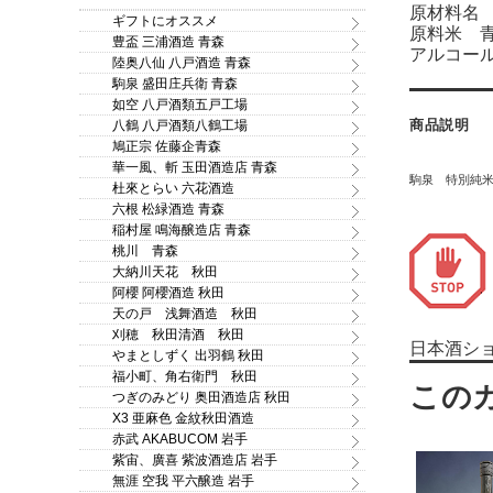
原材料名
ギフトにオススメ
原料米 青
豊盃 三浦酒造 青森
アルコール
陸奥八仙 八戸酒造 青森
駒泉 盛田庄兵衛 青森
如空 八戸酒類五戸工場
商品説明
八鶴 八戸酒類八鶴工場
鳩正宗 佐藤企青森
華一風、斬 玉田酒造店 青森
駒泉 特別純
杜來とらい 六花酒造
六根 松緑酒造 青森
稲村屋 鳴海醸造店 青森
桃川 青森
大納川天花 秋田
阿櫻 阿櫻酒造 秋田
天の戸 浅舞酒造 秋田
刈穂 秋田清酒 秋田
日本酒シ
やまとしずく 出羽鶴 秋田
福小町、角右衛門 秋田
つぎのみどり 奥田酒造店 秋田
X3 亜麻色 金紋秋田酒造
赤武 AKABUCOM 岩手
紫宙、廣喜 紫波酒造店 岩手
無涯 空我 平六醸造 岩手