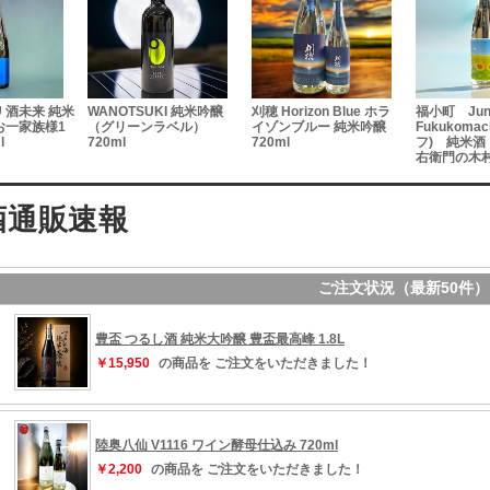
U 酒未来 純米
WANOTSUKI 純米吟醸
刈穂 Horizon Blue ホラ
福小町 Jun
お一家族様1
（グリーンラベル）
イゾンブルー 純米吟醸
Fukukomac
l
720ml
720ml
フ) 純米酒 
右衛門の木