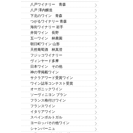
八戸ワイナリー 青森
八戸 澤内醸造
下北のワイン 青森
つがるワイナリー 青森
海街ワイナリー 岩手
井筒ワイン 長野
五一ワイン 林農園
朝日町ワイン 山形
天然葡萄酒 林真澄
フジッコワイナリー
ヴィンヤード多摩
日本ワイン その他
神の雫掲載ワイン
サクラアワード受賞ワイン
ワイン誌等コンテスト受賞
オーガニックワイン
ソーヴィニヨン ブラン
フランス格付けワイン
フランスワイン
イタリアワイン
スペインポルトガル
ヨーロッパその他ワイン
シャンパーニュ