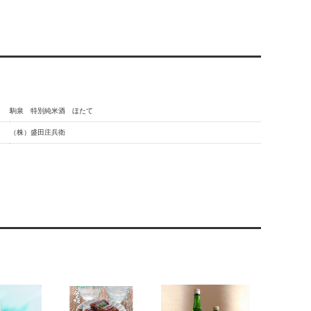
駒泉 特別純米酒 ほたて
（株）盛田庄兵衛