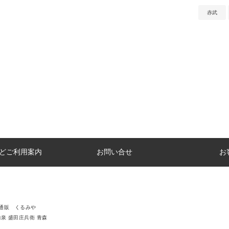
赤武
どご利用案内
お問い合せ
お
通販 くるみや
駒泉 盛田庄兵衛 青森