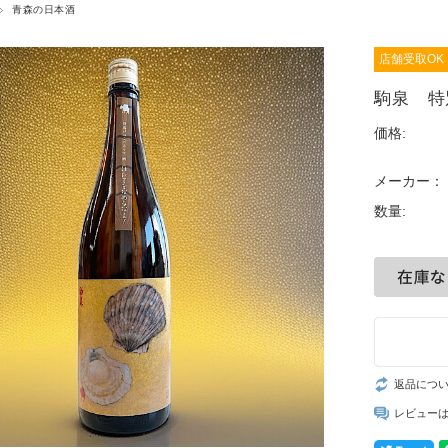
青森の日本酒
店舗受取OK
駒泉 特
価格:
メーカー：
数量:
返品につ
レビュー