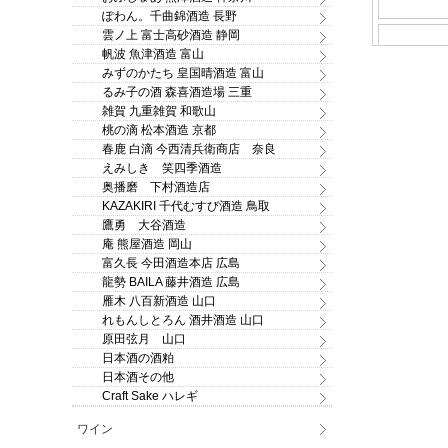
ぽわん。千曲錦酒造 長野
雲ノ上 富士高砂酒造 静岡
帆波 魚津酒造 富山
みずのかたち 皇国晴酒造 富山
るみ子の酒 森喜酒造場 三重
雑賀 九重雑賀 和歌山
桃の滴 松本酒造 京都
春鹿 白滴 今西清兵衛商店 奈良
えみしき 笑四季酒造
奥播磨 下村酒造店
KAZAKIRI 千代むすび酒造 鳥取
鷹勇 大谷酒造
庵 熊屋酒造 岡山
富久長 今田酒造本店 広島
龍勢 BAILA 藤井酒造 広島
雁木 八百新酒造 山口
れもんしとろん 酒井酒造 山口
原田弦月 山口
日本酒の酒粕
日本酒その他
Craft Sake ハレギ
ワイン