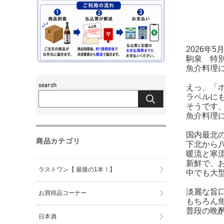
2026年
駒泉 特
魚介料理
えっ、「
ラベルに
そうです
魚介料理
国内最北
商品カテゴリ
下北から
暖流と寒
新鮮で、
ラストワン【 最後の1本！】
中でも大
淡麗な旨
お買得品コーナー
もちろん
普段の晩
日本酒