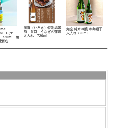
廣喜（ひろき）特別純米
mai
如空 純米吟醸 吟烏帽子
陸奥八仙 緑
酒 旨口 うなぎの蒲焼
hi F.(エ
火入れ 720ml
米ひやおろし 
火入れ 720ml
720ml 角
村酒造