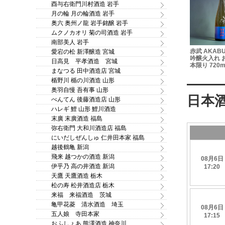
酉与右衛門川村酒造 岩手
月の輪 月の輪酒造 岩手
奥六 奥州ノ龍 岩手銘醸 岩手
ムクノカオリ 菊の司酒造 岩手
南部美人 岩手
「八仙美人
如空 特別純米酒 雄
平六醸造 Re:vive 久遠く
赤武 AKAB
愛宕の松 新澤醸造 宮城
オグリカン
町 1.8L
おん 無濾過生原酒 720ml
吟醸火入れ 
日高見 平孝酒造 宮城
 130ｇ
本限り 720m
まなつる 田中酒造店 宮城
楯野川 楯の川酒造 山形
奥羽自慢 吾有事 山形
べんてん 後藤酒造店 山形
ハレギ 鯉 山形 鯉川酒造
末廣 末廣酒造 福島
弥右衛門 大和川酒造店 福島
にいだしぜんしゅ 仁井田本家 福島
越後鶴亀 新潟
飛来 越つかの酒造 新潟
伊乎乃 高の井酒造 新潟
天鷹 天鷹酒造 栃木
松の寿 松井酒造店 栃木
来福 来福酒造 茨城
亀甲花菱 清水酒造 埼玉
五人娘 寺田本家
おふしょあ 熊澤酒造 神奈川