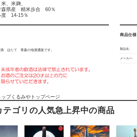
 米、米麹、
森県産 精米歩合 60％
度 14-15％
商品仕様
製品名:
米酒 ほたて 青森の地酒通販です。
メーカー:
ョップくるみやトップページ