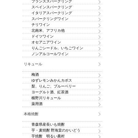
フランススパークリング
スペインスパークリング
イタリアスパークリング
スパークリングワイン
チリワイン
北南米、アフリカ他
ドイツワイン
オセアニアワイン
りんごシードル、いちごワイン
ノンアルコールワイン
リキュール
梅酒
ゆずレモンみかんカボス
梨、りんご、ブルーベリー
ヨーグルト酒、紅茶酒
楯野川リキュール
薬用酒
本格焼酎
青森県産長いも焼酎
芋・麦焼酎 野海棠のかいどう
芋焼酎 明るい農村