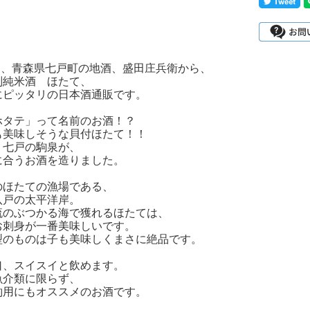
5月、青森県七戸町の地酒、盛田庄兵衛から、
別純米酒 ほたて、
にピッタリの日本酒通販です。
ホタテ」って名前のお酒！？
も美味しそうな貝付ほたて！！
、七戸の駒泉が、
に合うお酒を造りました。
のほたての漁場である、
八戸の太平洋岸。
流のぶつかる海で獲れるほたては、
お刺身が一番美味しいです。
型のものは子も美味しくまさに絶品です。
口、スイスイと飲めます。
魚介類に限らず、
酌用にもオススメのお酒です。