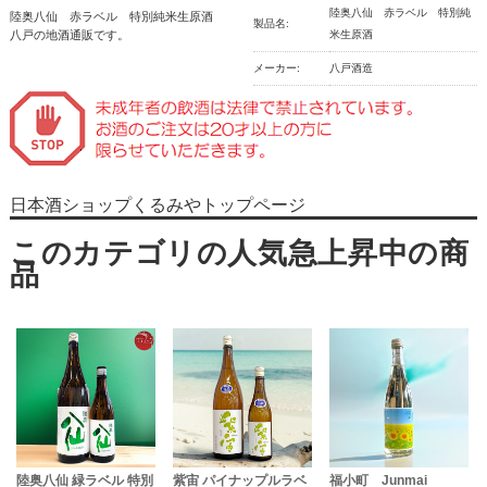
陸奥八仙 赤ラベル 特別純
陸奥八仙 赤ラベル 特別純米生原酒
製品名:
八戸の地酒通販です。
米生原酒
メーカー:
八戸酒造
日本酒ショップくるみやトップページ
陸奥八仙 緑ラベル 特別
紫宙 パイナップルラベ
福小町 Junmai