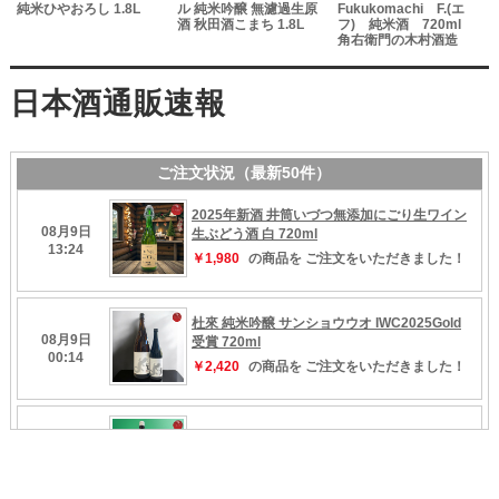
純米ひやおろし 1.8L
ル 純米吟醸 無濾過生原
Fukukomachi F.(エ
酒 秋田酒こまち 1.8L
フ) 純米酒 720ml
の
角右衛門の木村酒造