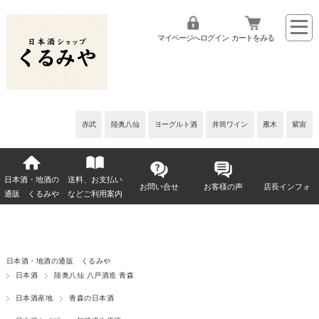
マイページへログイン
カートをみる
赤武
陸奥八仙
ヨーグルト酒
井筒ワイン
雁木
紫宙
日本酒・地酒の
送料、お支払い
お問い合せ
お客様の声
店長インフォ
通販 くるみや
などご利用案内
日本酒・地酒の通販 くるみや
日本酒
陸奥八仙 八戸酒造 青森
日本酒産地
青森の日本酒