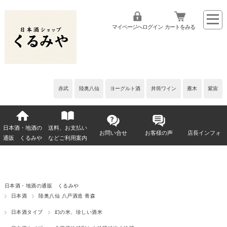
マイページへログイン
カートをみる
赤武
陸奥八仙
ヨーグルト酒
井筒ワイン
雁木
紫宙
日本酒・地酒の
送料、お支払い
お問い合せ
お客様の声
店長インフォ
通販 くるみや
などご利用案内
日本酒・地酒の通販 くるみや
日本酒
陸奥八仙 八戸酒造 青森
日本酒タイプ
幻の米、珍しい酒米