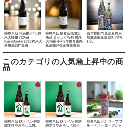
陸奥八仙 吟烏帽子40 純
陸奥八仙 飲食店様限定
酉与右衛門 直汲み純米
米大吟醸 720ml
商品 まっしぐら40 純米
無濾過生原酒 雄町70％
KuraMaster2023純米大
大吟醸 令和8年度青森県
1.8L
吟醸酒部門金賞
新酒鑑評会金賞受賞酒
1.8L
陸奥八仙 緑ラベル 特別
陸奥八仙 緑ラベル 特別
陸奥八仙 ボンサーブ ブ
純米ひやおろし 1.8L
純米ひやおろし 720ml
ルーベリー ヨーグルト