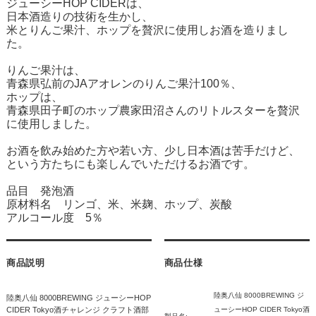
ジューシーHOP CIDERは、
日本酒造りの技術を生かし、
米とりんご果汁、ホップを贅沢に使用しお酒を造りまし
た。
りんご果汁は、
青森県弘前のJAアオレンのりんご果汁100％、
ホップは、
青森県田子町のホップ農家田沼さんのリトルスターを贅沢
に使用しました。
お酒を飲み始めた方や若い方、少し日本酒は苦手だけど、
という方たちにも楽しんでいただけるお酒です。
品目 発泡酒
原材料名 リンゴ、米、米麹、ホップ、炭酸
アルコール度 5％
商品説明
商品仕様
陸奥八仙 8000BREWING ジ
陸奥八仙 8000BREWING ジューシーHOP
CIDER Tokyo酒チャレンジ クラフト酒部
ューシーHOP CIDER Tokyo酒