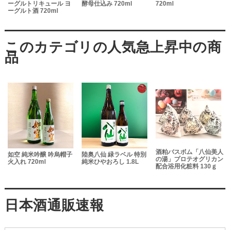
ーグルトリキュール ヨ
酵母仕込み 720ml
720ml
ーグルト酒 720ml
酒粕バスボム「八仙美人
如空 純米吟醸 吟烏帽子
陸奥八仙 緑ラベル 特別
の湯」プロテオグリカン
火入れ 720ml
純米ひやおろし 1.8L
配合浴用化粧料 130ｇ