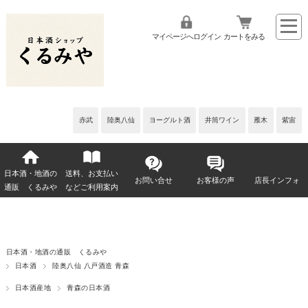
マイページへログイン
カートをみる
赤武
陸奥八仙
ヨーグルト酒
井筒ワイン
雁木
紫宙
日本酒・地酒の
送料、お支払い
お問い合せ
お客様の声
店長インフォ
通販 くるみや
などご利用案内
日本酒・地酒の通販 くるみや
日本酒
陸奥八仙 八戸酒造 青森
日本酒産地
青森の日本酒