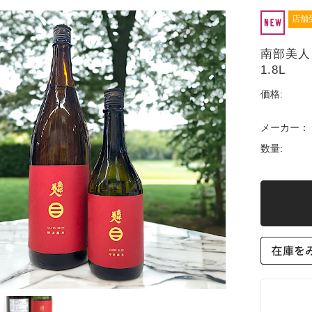
店舗
南部美人 
1.8L
価格:
メーカー：
数量: