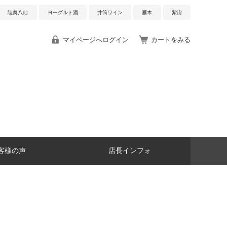
陸奥八仙
ヨーグルト酒
井筒ワイン
雁木
紫宙
マイページへログイン
カートをみる
客様の声
店長インフォ