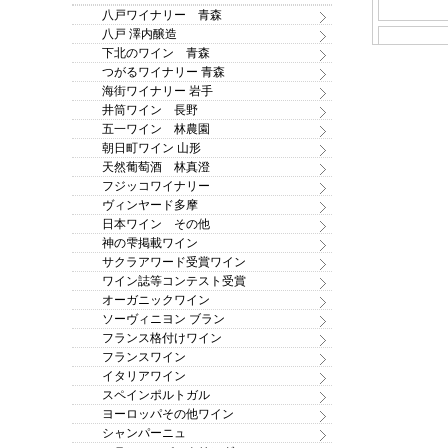
八戸ワイナリー 青森
八戸 澤内醸造
下北のワイン 青森
つがるワイナリー 青森
海街ワイナリー 岩手
井筒ワイン 長野
五一ワイン 林農園
朝日町ワイン 山形
天然葡萄酒 林真澄
フジッコワイナリー
ヴィンヤード多摩
日本ワイン その他
神の雫掲載ワイン
サクラアワード受賞ワイン
ワイン誌等コンテスト受賞
オーガニックワイン
ソーヴィニヨン ブラン
フランス格付けワイン
フランスワイン
イタリアワイン
スペインポルトガル
ヨーロッパその他ワイン
シャンパーニュ