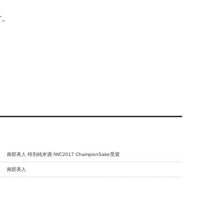
す。
南部美人 特別純米酒 IWC2017 ChampionSake受賞
南部美人