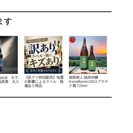
auji 火ヲ
【訳アリ特別販売】地震
南部美人 純米吟醸
如空 純米吟
過原酒 火入
の影響によるラベル・瓶
KuraMaster2021プラチ
火入れ 1.8L
傷あり商品
ナ賞 720ml