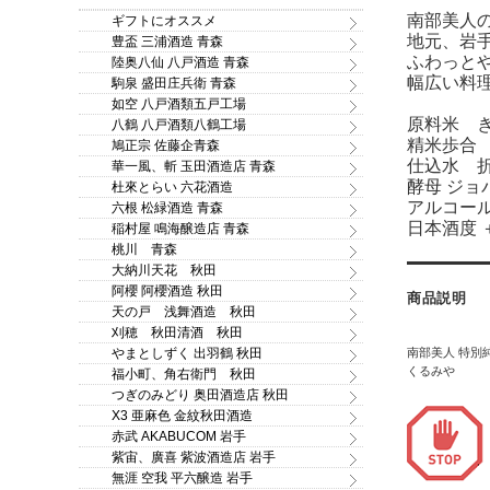
南部美人
ギフトにオススメ
地元、岩
豊盃 三浦酒造 青森
ふわっと
陸奥八仙 八戸酒造 青森
幅広い料
駒泉 盛田庄兵衛 青森
如空 八戸酒類五戸工場
原料米 
八鶴 八戸酒類八鶴工場
精米歩合 
鳩正宗 佐藤企青森
仕込水 折
華一風、斬 玉田酒造店 青森
酵母 ジョ
杜來とらい 六花酒造
アルコール
六根 松緑酒造 青森
日本酒度 ＋
稲村屋 鳴海醸造店 青森
桃川 青森
大納川天花 秋田
阿櫻 阿櫻酒造 秋田
商品説明
天の戸 浅舞酒造 秋田
刈穂 秋田清酒 秋田
やまとしずく 出羽鶴 秋田
南部美人 特別純
くるみや
福小町、角右衛門 秋田
つぎのみどり 奥田酒造店 秋田
X3 亜麻色 金紋秋田酒造
赤武 AKABUCOM 岩手
紫宙、廣喜 紫波酒造店 岩手
無涯 空我 平六醸造 岩手