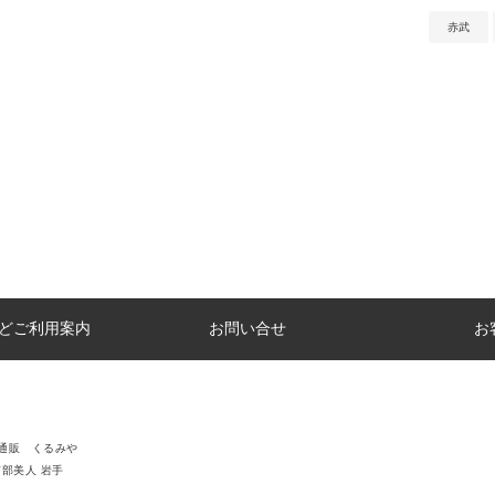
赤武
どご利用案内
お問い合せ
お
通販 くるみや
南部美人 岩手