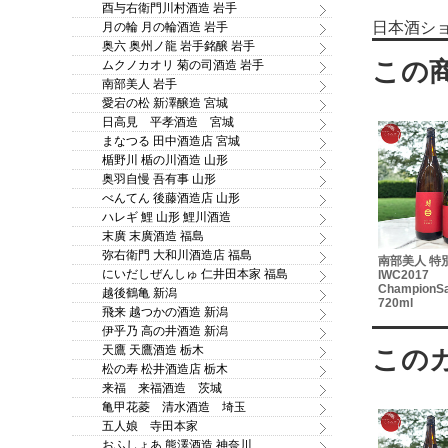
酉与右衛門川村酒造 岩手
日本酒シ
月の輪 月の輪酒造 岩手
奥六 奥州ノ龍 岩手銘醸 岩手
ムクノカオリ 菊の司酒造 岩手
南部美人 岩手
愛宕の松 新澤醸造 宮城
日高見 平孝酒造 宮城
まなつる 田中酒造店 宮城
楯野川 楯の川酒造 山形
奥羽自慢 吾有事 山形
べんてん 後藤酒造店 山形
ハレギ 鯉 山形 鯉川酒造
末廣 末廣酒造 福島
弥右衛門 大和川酒造店 福島
月の輪 自然農法米酒
米吟醸
豊盃 旨辛口ドライ 特別純
南部美人 特
にいだしぜんしゅ 仁井田本家 福島
火入れ 720ml
r2021プラチ
米酒 無濾過原酒 1.8L
IWC2017
低温1年熟成
Champion
越後鶴亀 新潟
720ml
飛来 越つかの酒造 新潟
伊乎乃 高の井酒造 新潟
天鷹 天鷹酒造 栃木
松の寿 松井酒造店 栃木
来福 来福酒造 茨城
亀甲花菱 清水酒造 埼玉
五人娘 寺田本家
おふしょあ 熊澤酒造 神奈川