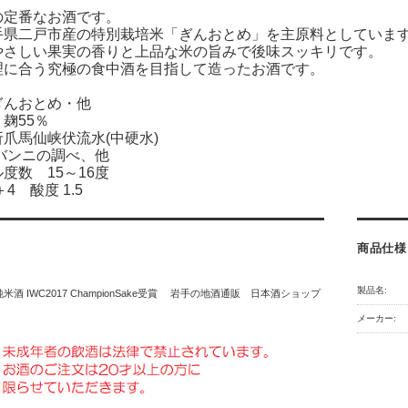
の定番なお酒です。
手県二戸市産の特別栽培米「ぎんおとめ」を主原料としていま
やさしい果実の香りと上品な米の旨みで後味スッキリです。
理に合う究極の食中酒を目指して造ったお酒です。
ぎんおとめ・他
麹55％
爪馬仙峡伏流水(中硬水)
バンニの調べ、他
度数 15～16度
4 酸度 1.5
商品仕様
製品名:
米酒 IWC2017 ChampionSake受賞 岩手の地酒通販 日本酒ショップ
メーカー: