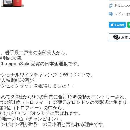
返品につ
レビュー
7月、岩手県二戸市の南部美人から、
特別純米酒、
7 ChampionSake受賞の日本酒通販です。
ショナルワインチャレンジ（IWC）2017で、
美人特別純米酒が、
ャンピオンサケ」を獲得しました！！
めて390社から9つの部門に合計1245銘柄がエントリーされ、
9つの第1位（トロフィー）の蔵元がロンドンの表彰式に集まり
の第1位（トロフィー）の中から、
つだけがチャンピオンサケに選ばれます。
中の唯一の1位（チャンピオン）、
チャンピオン酒が世界一の日本酒と言われる理由です。