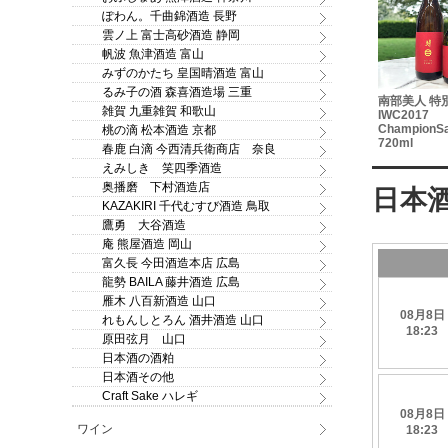
ぽわん。千曲錦酒造 長野
雲ノ上 富士高砂酒造 静岡
帆波 魚津酒造 富山
みずのかたち 皇国晴酒造 富山
るみ子の酒 森喜酒造場 三重
南部美人 特
雑賀 九重雑賀 和歌山
IWC2017
Champion
桃の滴 松本酒造 京都
720ml
春鹿 白滴 今西清兵衛商店 奈良
えみしき 笑四季酒造
奥播磨 下村酒造店
KAZAKIRI 千代むすび酒造 鳥取
鷹勇 大谷酒造
庵 熊屋酒造 岡山
富久長 今田酒造本店 広島
龍勢 BAILA 藤井酒造 広島
雁木 八百新酒造 山口
れもんしとろん 酒井酒造 山口
原田弦月 山口
日本酒の酒粕
日本酒その他
Craft Sake ハレギ
ワイン