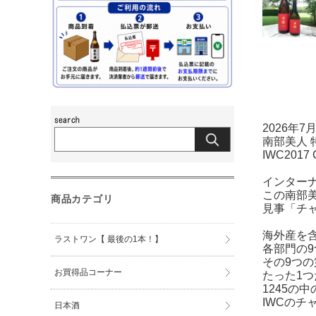
2026年
南部美人 
IWC201
インターナ
この南部
商品カテゴリ
見事「チ
海外産を含
ラストワン【 最後の1本！】
各部門の
その9つ
お買得品コーナー
たった1
1245の
IWCの
日本酒