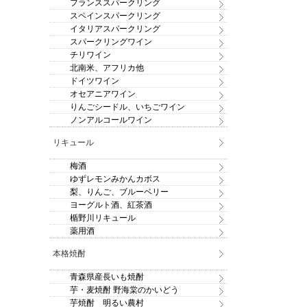
フランススパークリング
スペインスパークリング
イタリアスパークリング
スパークリングワイン
チリワイン
北南米、アフリカ他
ドイツワイン
オセアニアワイン
りんごシードル、いちごワイン
ノンアルコールワイン
リキュール
梅酒
ゆずレモンみかんカボス
梨、りんご、ブルーベリー
ヨーグルト酒、紅茶酒
楯野川リキュール
薬用酒
本格焼酎
青森県産長いも焼酎
芋・麦焼酎 野海棠のかいどう
芋焼酎 明るい農村