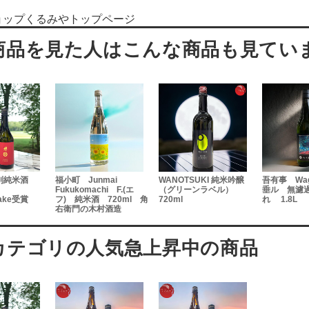
ョップくるみやトップページ
別純米酒
福小町 Junmai
WANOTSUKI 純米吟醸
吾有事 Wag
Fukukomachi F.(エ
（グリーンラベル）
垂ル 無濾
Sake受賞
フ) 純米酒 720ml 角
720ml
れ 1.8L
右衛門の木村酒造