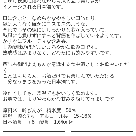
しかし秋風に揺れながらも凜と立つ美しさが
イメージされる日本酒です。
口に含むと、なめらかなやさしい口当たり、
線は太くなく確かにコスモスのような、
それでもその線にはしっかりと芯が入っていて、
秋風にも負けずにすっと背筋を伸ばしているようです。
かすかにフルーティな含み香、
甘み酸味のほどよいまろやかな飲み口です。
熟成感はあまりなく、どなたにも飲みやすいです。
酉与右衛門よえもんが意識する食中酒としてお飲みいただ
く
ことはもちろん、お酒だけでも楽しんでいただける
十分なうまさを持った日本酒です。
冷たくしても、常温でもおいしく飲めます。
お燗では、よりやわらかな甘みを感じてうまいです。
原料米 吟ぎんが 精米度 50％
酵母 協会7号 アルコール度 15~16％
日本酒度 ＋8 酸度 1.6/font>