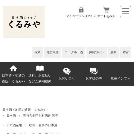
マイページへログイン
カートをみる
赤武
陸奥八仙
ヨーグルト酒
井筒ワイン
雁木
紫宙
日本酒・地酒の
送料、お支払い
お問い合せ
お客様の声
店長インフォ
通販 くるみや
などご利用案内
日本酒・地酒の通販 くるみや
日本酒
酉与右衛門川村酒造 岩手
日本酒産地
秋田・岩手の日本酒