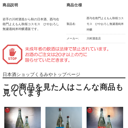
商品説明
商品仕様
酉与右衛門よえもん秋桜コス
岩手の川村酒造から秋の日本酒、酉与右
衛門よえもん秋桜コスモス ひやおろし
製品名:
モス ひやおろし無濾過純米
無濾過純米吟醸通販です。
吟醸
メーカー:
川村酒造店
日本酒ショップくるみやトップページ