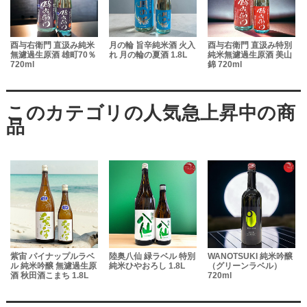
酉与右衛門 直汲み純米
月の輪 旨辛純米酒 火入
酉与右衛門 直汲み特別
酉与
無濾過生原酒 雄町70％
れ 月の輪の夏酒 1.8L
純米無濾過生原酒 美山
汲
720ml
錦 720ml
酒 
紫宙 パイナップルラベ
陸奥八仙 緑ラベル 特別
WANOTSUKI 純米吟醸
刈穂
ル 純米吟醸 無濾過生原
純米ひやおろし 1.8L
（グリーンラベル）
イ
酒 秋田酒こまち 1.8L
720ml
72