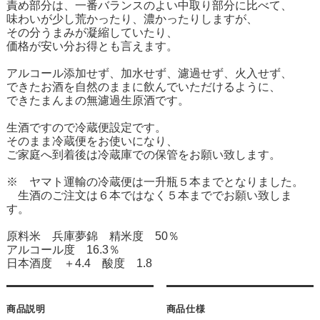
責め部分は、一番バランスのよい中取り部分に比べて、
味わいが少し荒かったり、濃かったりしますが、
その分うまみが凝縮していたり、
価格が安い分お得とも言えます。
アルコール添加せず、加水せず、濾過せず、火入せず、
できたお酒を自然のままに飲んでいただけるように、
できたまんまの無濾過生原酒です。
生酒ですので冷蔵便設定です。
そのまま冷蔵便をお使いになり、
ご家庭へ到着後は冷蔵庫での保管をお願い致します。
※ ヤマト運輸の冷蔵便は一升瓶５本までとなりました。
生酒のご注文は６本ではなく５本まででお願い致しま
す。
原料米 兵庫夢錦 精米度 50％
アルコール度 16.3％
日本酒度 ＋4.4 酸度 1.8
商品説明
商品仕様