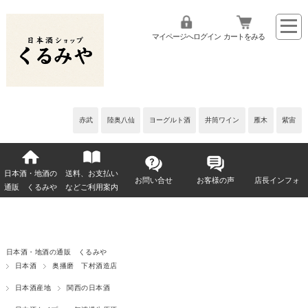
マイページへログイン
カートをみる
赤武
陸奥八仙
ヨーグルト酒
井筒ワイン
雁木
紫宙
日本酒・地酒の
送料、お支払い
お問い合せ
お客様の声
店長インフォ
通販 くるみや
などご利用案内
日本酒・地酒の通販 くるみや
日本酒
奥播磨 下村酒造店
日本酒産地
関西の日本酒