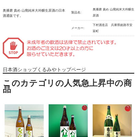
奥播磨 責め 山廃純米大吟醸生
奥播磨 責め 山廃純米大吟醸生原酒の日本
製品名:
酒通販です。
原酒
下村酒造店 兵庫県姫路市安
メーカー:
富町
日本酒ショップくるみやトップページ