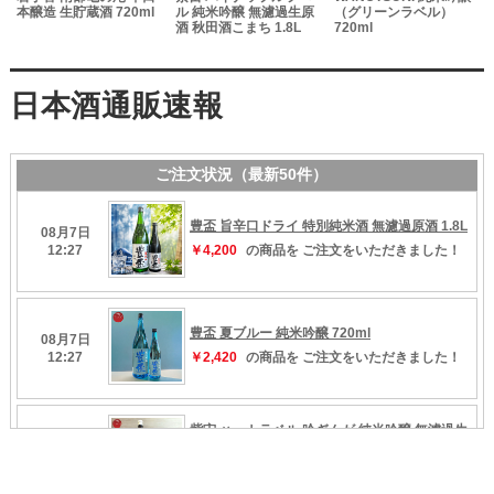
本醸造 生貯蔵酒 720ml
ル 純米吟醸 無濾過生原
（グリーンラベル）
酒 秋田酒こまち 1.8L
720ml