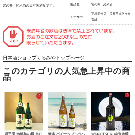
製品名:
宮の井 純米酒
宮の井 純米酒の日本酒通販です。
下村酒造店 兵庫県姫路市安
メーカー:
富町
日本酒ショップくるみやトップページ
岩手誉 南部亀の尾 辛口
紫宙 パイナップルラベ
WANOTSUKI 純米吟醸