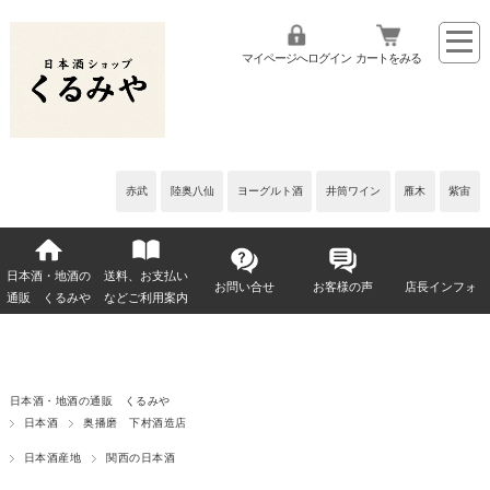
マイページへログイン
カートをみる
赤武
陸奥八仙
ヨーグルト酒
井筒ワイン
雁木
紫宙
日本酒・地酒の
送料、お支払い
お問い合せ
お客様の声
店長インフォ
通販 くるみや
などご利用案内
日本酒・地酒の通販 くるみや
日本酒
奥播磨 下村酒造店
日本酒産地
関西の日本酒