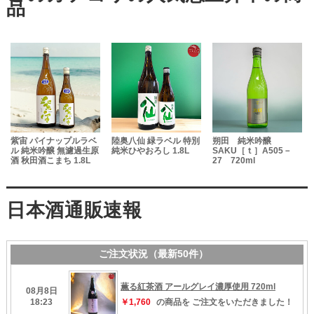
米
紫宙 パイナップルラベ
陸奥八仙 緑ラベル 特別
朔田 純米吟醸
焼
ル 純米吟醸 無濾過生原
純米ひやおろし 1.8L
SAKU［ｔ］A505－
酒 秋田酒こまち 1.8L
27 720ml