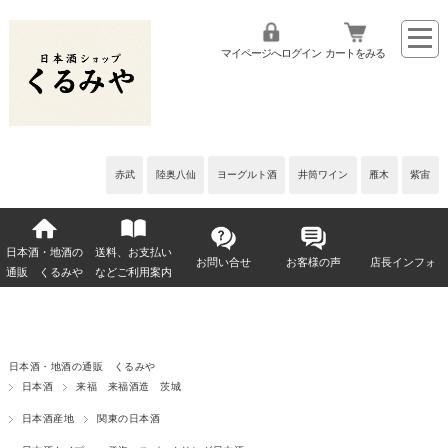
マイページへログイン
カートをみる
赤武
陸奥八仙
ヨーグルト酒
井筒ワイン
雁木
紫宙
日本酒・地酒の
送料、お支払い
お問い合せ
お客様の声
店長インフォ
通販 くるみや
などご利用案内
日本酒・地酒の通販 くるみや
日本酒
来福 来福酒造 茨城
日本酒産地
関東の日本酒