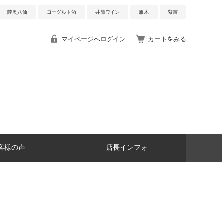
陸奥八仙
ヨーグルト酒
井筒ワイン
雁木
紫宙
マイページへログイン
カートをみる
客様の声
店長インフォ