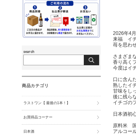
2026年
来福 イ
苺を思わ
さまざま
香り高く
今度はイ
口に含ん
熟したイ
商品カテゴリ
甘味をし
後に残ら
イチゴの
ラストワン【 最後の1本！】
日本酒初
お買得品コーナー
原料米 国
アルコール
日本酒