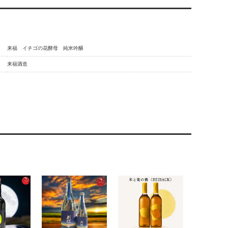
来福 イチゴの花酵母 純米吟醸
来福酒造