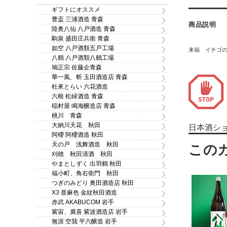
ギフトにオススメ
豊盃 三浦酒造 青森
商品説明
陸奥八仙 八戸酒造 青森
駒泉 盛田庄兵衛 青森
如空 八戸酒類五戸工場
来福 イチゴ
八鶴 八戸酒類八鶴工場
鳩正宗 佐藤企青森
華一風、斬 玉田酒造店 青森
杜來とらい 六花酒造
六根 松緑酒造 青森
稲村屋 鳴海醸造店 青森
桃川 青森
大納川天花 秋田
日本酒シ
阿櫻 阿櫻酒造 秋田
天の戸 浅舞酒造 秋田
刈穂 秋田清酒 秋田
やまとしずく 出羽鶴 秋田
福小町、角右衛門 秋田
つぎのみどり 奥田酒造店 秋田
X3 亜麻色 金紋秋田酒造
赤武 AKABUCOM 岩手
紫宙、廣喜 紫波酒造店 岩手
無涯 空我 平六醸造 岩手