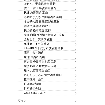
ぽわん。千曲錦酒造 長野
雲ノ上 富士高砂酒造 静岡
帆波 魚津酒造 富山
みずのかたち 皇国晴酒造 富山
るみ子の酒 森喜酒造場 三重
雑賀 九重雑賀 和歌山
桃の滴 松本酒造 京都
春鹿 白滴 今西清兵衛商店 奈良
えみしき 笑四季酒造
奥播磨 下村酒造店
KAZAKIRI 千代むすび酒造 鳥取
鷹勇 大谷酒造
庵 熊屋酒造 岡山
富久長 今田酒造本店 広島
龍勢 BAILA 藤井酒造 広島
雁木 八百新酒造 山口
れもんしとろん 酒井酒造 山口
原田弦月 山口
日本酒の酒粕
日本酒その他
Craft Sake ハレギ
ワイン