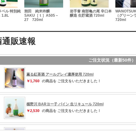
ラベル 特別純
朔田 純米吟醸
岩手誉 南部亀の尾 辛口本
WANOTSU
1.8L
SAKU［ｔ］A505－
醸造 生貯蔵酒 720ml
（グリーン
27 720ml
720ml