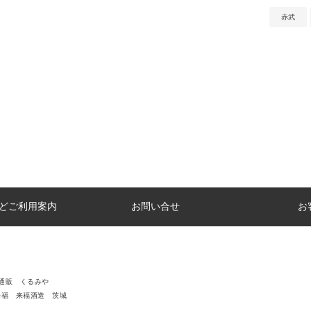
赤武
どご利用案内
お問い合せ
お
通販 くるみや
来福 来福酒造 茨城