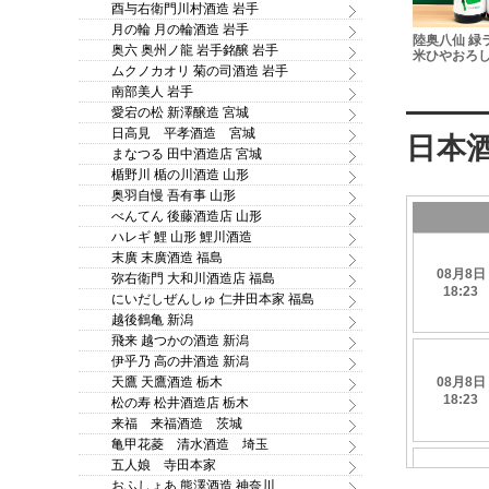
酉与右衛門川村酒造 岩手
月の輪 月の輪酒造 岩手
廣喜（ひろき）特別純米
ai
紫宙 パイナップルラベル
陸奥八仙 緑
酒 旨口 うなぎの蒲焼
奥六 奥州ノ龍 岩手銘醸 岩手
i F.(エ
純米吟醸 無濾過生原酒 秋
米ひやおろし 
火入れ 720ml
720ml 角
ムクノカオリ 菊の司酒造 岩手
田酒こまち 1.8L
酒造
南部美人 岩手
愛宕の松 新澤醸造 宮城
日高見 平孝酒造 宮城
まなつる 田中酒造店 宮城
楯野川 楯の川酒造 山形
奥羽自慢 吾有事 山形
べんてん 後藤酒造店 山形
ハレギ 鯉 山形 鯉川酒造
末廣 末廣酒造 福島
弥右衛門 大和川酒造店 福島
にいだしぜんしゅ 仁井田本家 福島
越後鶴亀 新潟
飛来 越つかの酒造 新潟
伊乎乃 高の井酒造 新潟
天鷹 天鷹酒造 栃木
松の寿 松井酒造店 栃木
来福 来福酒造 茨城
亀甲花菱 清水酒造 埼玉
五人娘 寺田本家
おふしょあ 熊澤酒造 神奈川