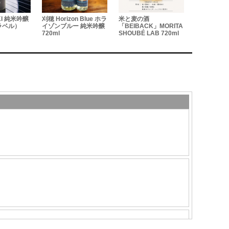
KI 純米吟醸
刈穂 Horizon Blue ホラ
米と麦の酒
陸奥八仙 緑
ラベル）
イゾンブルー 純米吟醸
「BEIBACK」MORITA
米ひやおろし 
720ml
SHOUBÉ LAB 720ml