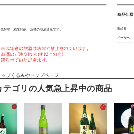
商品仕様
製品名:
の花酵母 純米吟醸 茨城の地酒通販です。
メーカー:
ョップくるみやトップページ