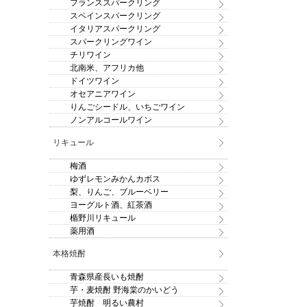
フランススパークリング
スペインスパークリング
イタリアスパークリング
スパークリングワイン
チリワイン
北南米、アフリカ他
ドイツワイン
オセアニアワイン
りんごシードル、いちごワイン
ノンアルコールワイン
リキュール
梅酒
ゆずレモンみかんカボス
梨、りんご、ブルーベリー
ヨーグルト酒、紅茶酒
楯野川リキュール
薬用酒
本格焼酎
青森県産長いも焼酎
芋・麦焼酎 野海棠のかいどう
芋焼酎 明るい農村