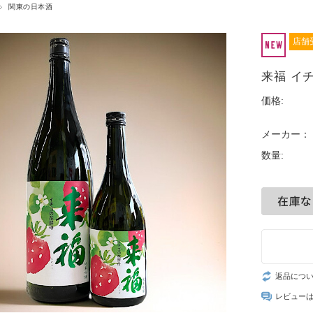
関東の日本酒
店舗
来福 イチ
価格:
メーカー：
数量:
返品につ
レビュー