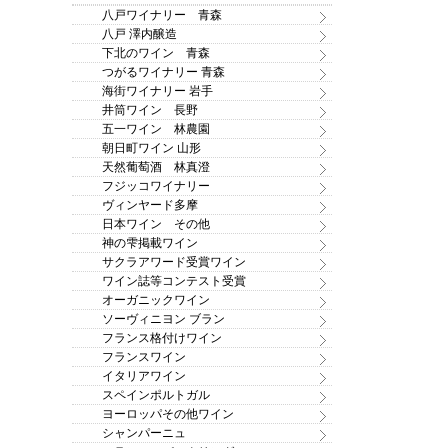
八戸ワイナリー 青森
八戸 澤内醸造
下北のワイン 青森
つがるワイナリー 青森
海街ワイナリー 岩手
井筒ワイン 長野
五一ワイン 林農園
朝日町ワイン 山形
天然葡萄酒 林真澄
フジッコワイナリー
ヴィンヤード多摩
日本ワイン その他
神の雫掲載ワイン
サクラアワード受賞ワイン
ワイン誌等コンテスト受賞
オーガニックワイン
ソーヴィニヨン ブラン
フランス格付けワイン
フランスワイン
イタリアワイン
スペインポルトガル
ヨーロッパその他ワイン
シャンパーニュ