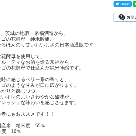
4月、茨城の地酒・来福酒造から、
チゴの花酵母 純米吟醸、
せるほんのり甘いおいしさの日本酒通販です。
な花酵母を使用して、
フルーティなお酒を造る来福から、
チゴの花酵母で仕込んだ純米吟醸です。
だ時に感じるベリー系の香りと、
チゴのような甘みが口に広がります。
っかりと感じつつ、
ないキレのよいさわやかな酸味が、
フレッシュな味わいを感じさせます。
心者にもおススメです！！
産米 精米度 55％
度 16％