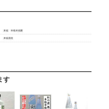
来福 本格米焼酎
来福酒造