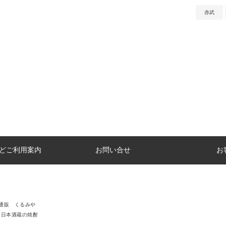
赤武
どご利用案内
お問い合せ
お
通販 くるみや
日本酒蔵の焼酎