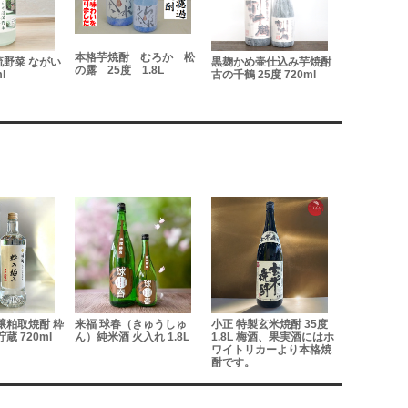
本格芋焼酎 むろか 松
 ながい
黒麹かめ壷仕込み芋焼酎
紫芋焼芋焼酎 
の露 25度 1.8L
古の千鶴 25度 720ml
25度 720ml
醸粕取焼酎 粋
来福 球春（きゅうしゅ
小正 特製玄米焼酎 35度
来福 純米吟
蔵 720ml
ん）純米酒 火入れ 1.8L
1.8L 梅酒、果実酒にはホ
1.8L
ワイトリカーより本格焼
酎です。