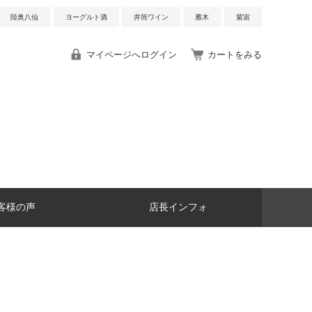
陸奥八仙
ヨーグルト酒
井筒ワイン
雁木
紫宙
マイページへログイン
カートをみる
客様の声
店長インフォ