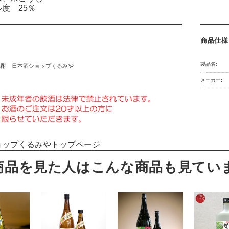
度 25％
商品仕様
製品名:
焼酎 日本酒ショップくるみや
メーカー:
ョップくるみやトップページ