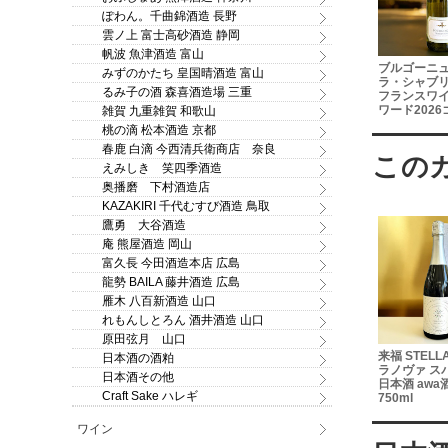
ぽわん。千曲錦酒造 長野
雲ノ上 富士高砂酒造 静岡
帆波 魚津酒造 富山
村3号
太久保 レッドカスク
木槽芋焼酎 野海棠のか
ブルゴーニュ シ
みずのかたち 皇国晴酒造 富山
芋焼酎
木樽貯蔵本格芋焼酎
いどう 720ml 2017年
ラ・シャブリジェ
るみ子の酒 森喜酒造場 三重
700ml
鹿児島県本格焼酎会総裁
フランスワイン 
賞代表（第１位）受賞
ワード2026ゴー
雑賀 九重雑賀 和歌山
750ml
桃の滴 松本酒造 京都
春鹿 白滴 今西清兵衛商店 奈良
えみしき 笑四季酒造
奥播磨 下村酒造店
KAZAKIRI 千代むすび酒造 鳥取
鷹勇 大谷酒造
庵 熊屋酒造 岡山
富久長 今田酒造本店 広島
龍勢 BAILA 藤井酒造 広島
雁木 八百新酒造 山口
れもんしとろん 酒井酒造 山口
原田弦月 山口
焼酎 25度
陸奥八仙 オークCASK
有機米焼酎 常圧 豊永蔵
来福 STELLA
日本酒の酒粕
2021 40％ 500ml
25度 東京ウイスキー＆ス
ラノヴァ ス
日本酒その他
ピリッツ最高金賞 1.8L
日本酒 awa
Craft Sake ハレギ
750ml
ワイン