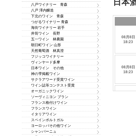
八戸ワイナリー 青森
八戸 澤内醸造
下北のワイン 青森
つがるワイナリー 青森
海街ワイナリー 岩手
井筒ワイン 長野
五一ワイン 林農園
朝日町ワイン 山形
天然葡萄酒 林真澄
フジッコワイナリー
ヴィンヤード多摩
日本ワイン その他
神の雫掲載ワイン
サクラアワード受賞ワイン
ワイン誌等コンテスト受賞
オーガニックワイン
ソーヴィニヨン ブラン
フランス格付けワイン
フランスワイン
イタリアワイン
スペインポルトガル
ヨーロッパその他ワイン
シャンパーニュ