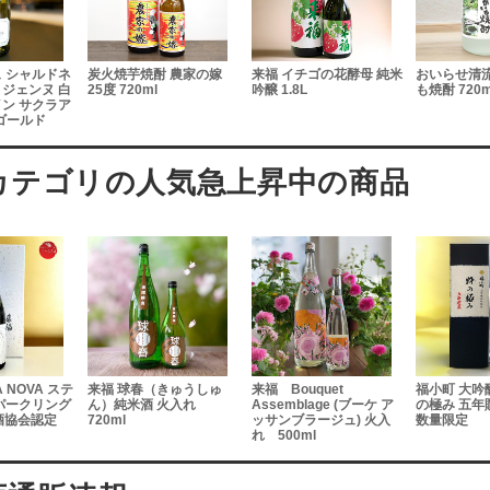
ャルドネ
炭火焼芋焼酎 農家の嫁
来福 イチゴの花酵母 純米
おいらせ清流野菜
ンヌ 白
25度 720ml
吟醸 1.8L
も焼酎 720ml
サクラア
ルド
 NOVA ステ
来福 球春（きゅうしゅ
来福 Bouquet
福小町 大吟
パークリング
ん）純米酒 火入れ
Assemblage (ブーケ ア
の極み 五年貯
酒協会認定
720ml
ッサンブラージュ) 火入
数量限定
れ 500ml