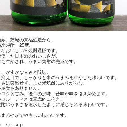
酒蔵、茨城の来福酒造から、
米焼酎 25度、
ィなおいしい米焼酎通販です。
駆使した日本酒のおいしさが、
にも生かされ、うまい焼酎の完成です。
と、かすかな甘みと酸味、
は抑え目で、しっかりと米のうまみを生かした味わいです。
ィさは突出せず、また米焼酎にありがちな、
い感覚もありません。
いコクと甘み、後半の渋味、苦味が味を引き締めます。
いフルーティさは意識的に抑え、
焼酎のうまさを追求したように感じられる味わいです。
もまろやかでやさしい味わいです。
米、米こうじ