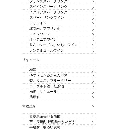
フランススパークリング
スペインスパークリング
イタリアスパークリング
スパークリングワイン
チリワイン
北南米、アフリカ他
ドイツワイン
オセアニアワイン
りんごシードル、いちごワイン
ノンアルコールワイン
リキュール
梅酒
ゆずレモンみかんカボス
梨、りんご、ブルーベリー
ヨーグルト酒、紅茶酒
楯野川リキュール
薬用酒
本格焼酎
青森県産長いも焼酎
芋・麦焼酎 野海棠のかいどう
芋焼酎 明るい農村