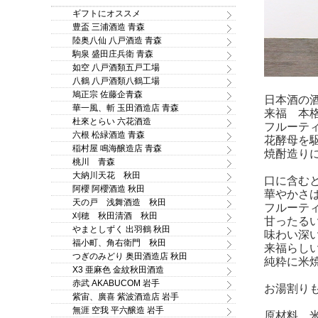
ギフトにオススメ
豊盃 三浦酒造 青森
陸奥八仙 八戸酒造 青森
駒泉 盛田庄兵衛 青森
如空 八戸酒類五戸工場
八鶴 八戸酒類八鶴工場
鳩正宗 佐藤企青森
日本酒の
華一風、斬 玉田酒造店 青森
来福 本格
杜來とらい 六花酒造
フルーテ
六根 松緑酒造 青森
花酵母を
稲村屋 鳴海醸造店 青森
焼酎造り
桃川 青森
大納川天花 秋田
口に含む
阿櫻 阿櫻酒造 秋田
華やかさ
天の戸 浅舞酒造 秋田
フルーテ
刈穂 秋田清酒 秋田
甘ったる
やまとしずく 出羽鶴 秋田
味わい深
福小町、角右衛門 秋田
来福らし
つぎのみどり 奥田酒造店 秋田
純粋に米
X3 亜麻色 金紋秋田酒造
赤武 AKABUCOM 岩手
お湯割り
紫宙、廣喜 紫波酒造店 岩手
無涯 空我 平六醸造 岩手
原材料 