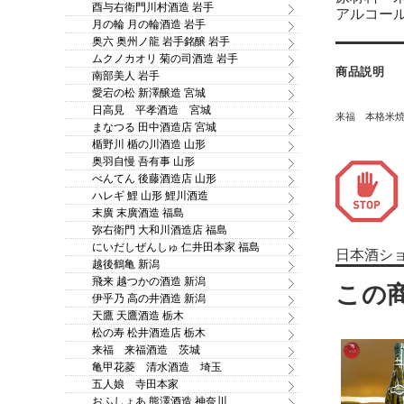
酉与右衛門川村酒造 岩手
アルコール
月の輪 月の輪酒造 岩手
奥六 奥州ノ龍 岩手銘醸 岩手
ムクノカオリ 菊の司酒造 岩手
商品説明
南部美人 岩手
愛宕の松 新澤醸造 宮城
日高見 平孝酒造 宮城
来福 本格米
まなつる 田中酒造店 宮城
楯野川 楯の川酒造 山形
奥羽自慢 吾有事 山形
べんてん 後藤酒造店 山形
ハレギ 鯉 山形 鯉川酒造
末廣 末廣酒造 福島
弥右衛門 大和川酒造店 福島
にいだしぜんしゅ 仁井田本家 福島
日本酒シ
越後鶴亀 新潟
飛来 越つかの酒造 新潟
伊乎乃 高の井酒造 新潟
天鷹 天鷹酒造 栃木
松の寿 松井酒造店 栃木
来福 来福酒造 茨城
亀甲花菱 清水酒造 埼玉
五人娘 寺田本家
おふしょあ 熊澤酒造 神奈川