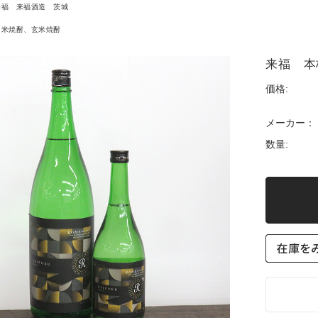
来福 来福酒造 茨城
米焼酎、玄米焼酎
来福 本格
価格:
メーカー：
数量: