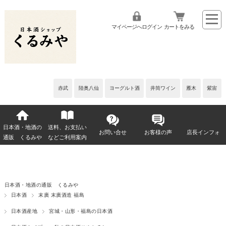
マイページへログイン
カートをみる
赤武
陸奥八仙
ヨーグルト酒
井筒ワイン
雁木
紫宙
日本酒・地酒の
送料、お支払い
お問い合せ
お客様の声
店長インフォ
通販 くるみや
などご利用案内
日本酒・地酒の通販 くるみや
日本酒
末廣 末廣酒造 福島
日本酒産地
宮城・山形・福島の日本酒