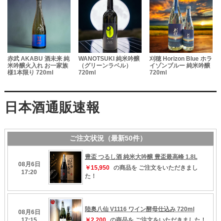
赤武 AKABU 酒未来 純
WANOTSUKI 純米吟醸
刈穂 Horizon Blue ホラ
米吟醸火入れ お一家族
（グリーンラベル）
イゾンブルー 純米吟醸
様1本限り 720ml
720ml
720ml