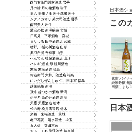
酉与右衛門川村酒造 岩手
月の輪 月の輪酒造 岩手
日本酒シ
奥六 奥州ノ龍 岩手銘醸 岩手
ムクノカオリ 菊の司酒造 岩手
南部美人 岩手
愛宕の松 新澤醸造 宮城
日高見 平孝酒造 宮城
まなつる 田中酒造店 宮城
楯野川 楯の川酒造 山形
奥羽自慢 吾有事 山形
べんてん 後藤酒造店 山形
ハレギ 鯉 山形 鯉川酒造
末廣 末廣酒造 福島
弥右衛門 大和川酒造店 福島
）特別純米
作田（さくた）特別純米
紫宙 パイナップルラベル
陸奥八仙 緑
にいだしぜんしゅ 仁井田本家 福島
なぎの蒲焼
酒 特別契約栽培 Tokyo酒
純米吟醸 無濾過生原酒 秋
米ひやおろし 
ml
越後鶴亀 新潟
チャレンジ特別純米酒部
田酒こまち 1.8L
門プラチナ賞 720ml
飛来 越つかの酒造 新潟
伊乎乃 高の井酒造 新潟
天鷹 天鷹酒造 栃木
松の寿 松井酒造店 栃木
来福 来福酒造 茨城
亀甲花菱 清水酒造 埼玉
五人娘 寺田本家
おふしょあ 熊澤酒造 神奈川