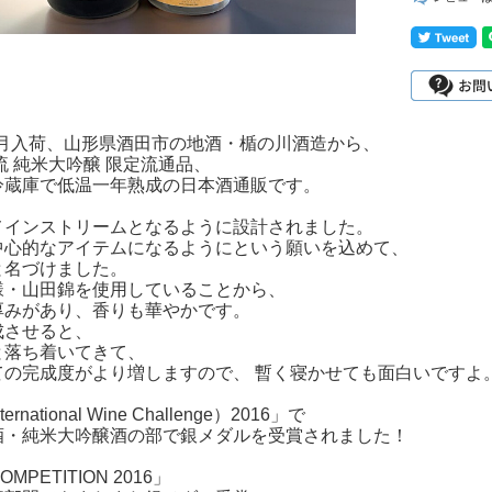
10月入荷、山形県酒田市の地酒・楯の川酒造から、
流 純米大吟醸 限定流通品、
冷蔵庫で低温一年熟成の日本酒通販です。
メインストリームとなるように設計されました。
中心的なアイテムになるようにという願いを込めて、
と名づけました。
様・山田錦を使用していることから、
厚みがあり、香りも華やかです。
成させると、
と落ち着いてきて、
ての完成度がより増しますので、 暫く寝かせても面白いですよ
ernational Wine Challenge）2016」で
酒・純米大吟醸酒の部で銀メダルを受賞されました！
OMPETITION 2016」