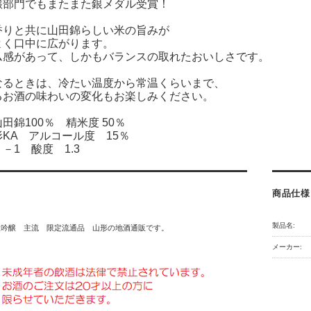
醸部門でもまたまた銀メダル受賞！
香りと共に山田錦らしい米の旨みが
よく口中に広がります。
ム感があって、しかもバランスの取れたおいしさです。
なるときは、冷たい温度から常温くらいまで、
るお酒の味わいの変化もお楽しみください。
田錦100％ 精米度 50％
KA アルコール度 15％
－1 酸度 1.3
商品仕様
製品名:
大吟醸 主流 限定流通品 山形の地酒通販です。
メーカー: