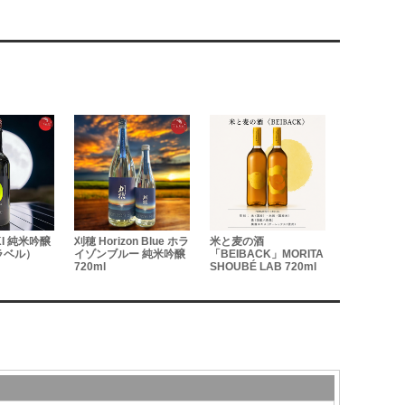
n Blue ホラ
米と麦の酒
陸奥八仙 緑ラベル 特別純
福小町 Jun
 純米吟醸
「BEIBACK」MORITA
米ひやおろし 720ml
Fukukomac
SHOUBÉ LAB 720ml
フ) 純米酒
右衛門の木