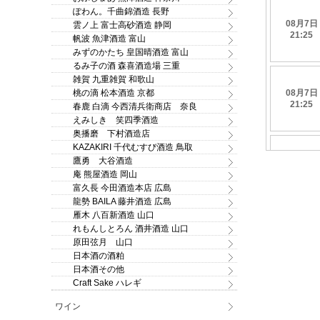
ぽわん。千曲錦酒造 長野
雲ノ上 富士高砂酒造 静岡
帆波 魚津酒造 富山
みずのかたち 皇国晴酒造 富山
るみ子の酒 森喜酒造場 三重
雑賀 九重雑賀 和歌山
桃の滴 松本酒造 京都
春鹿 白滴 今西清兵衛商店 奈良
えみしき 笑四季酒造
奥播磨 下村酒造店
KAZAKIRI 千代むすび酒造 鳥取
鷹勇 大谷酒造
庵 熊屋酒造 岡山
富久長 今田酒造本店 広島
龍勢 BAILA 藤井酒造 広島
雁木 八百新酒造 山口
れもんしとろん 酒井酒造 山口
原田弦月 山口
日本酒の酒粕
日本酒その他
Craft Sake ハレギ
ワイン