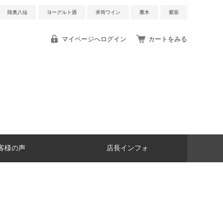
陸奥八仙
ヨーグルト酒
井筒ワイン
雁木
紫宙
マイページへログイン
カートをみる
客様の声
店長インフォ