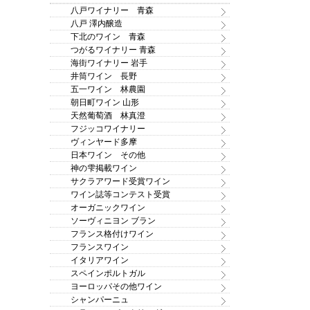
八戸ワイナリー 青森
八戸 澤内醸造
下北のワイン 青森
つがるワイナリー 青森
海街ワイナリー 岩手
井筒ワイン 長野
五一ワイン 林農園
朝日町ワイン 山形
天然葡萄酒 林真澄
フジッコワイナリー
ヴィンヤード多摩
日本ワイン その他
神の雫掲載ワイン
サクラアワード受賞ワイン
ワイン誌等コンテスト受賞
オーガニックワイン
ソーヴィニヨン ブラン
フランス格付けワイン
フランスワイン
イタリアワイン
スペインポルトガル
ヨーロッパその他ワイン
シャンパーニュ