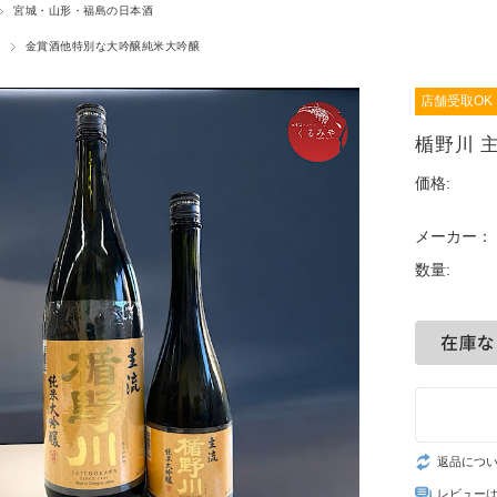
宮城・山形・福島の日本酒
金賞酒他特別な大吟醸純米大吟醸
店舗受取OK
楯野川 主
価格:
メーカー：
数量:
返品につ
レビュー