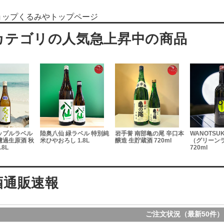
ョップくるみやトップページ
ラベル 特別純
岩手誉 南部亀の尾 辛口本
WANOTSUKI 純米吟醸
刈穂 Horizo
1.8L
醸造 生貯蔵酒 720ml
（グリーンラベル）
イゾンブルー
720ml
720ml