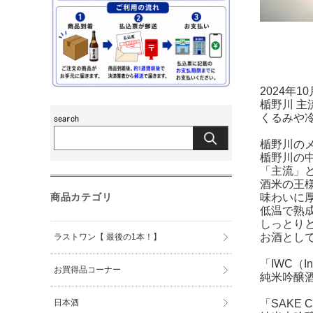
2024年
楯野川 主
くるみや
楯野川の
楯野川の
「主流」
酒米の王
商品カテゴリ
味わいに
低温で熟
しっとり
お酒とし
ラストワン【 最後の1本！】
「IWC（Int
お買得品コーナー
純米吟醸
日本酒
「SAKE C